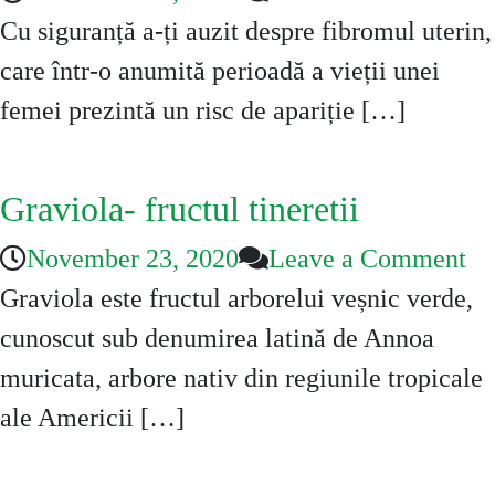
Fi
Cu siguranță a-ți auzit despre fibromul uterin,
ut
care într-o anumită perioadă a vieții unei
femei prezintă un risc de apariție […]
Graviola- fructul tineretii
on
November 23, 2020
Leave a Comment
Gr
Graviola este fructul arborelui veșnic verde,
fr
cunoscut sub denumirea latină de Annoa
tin
muricata, arbore nativ din regiunile tropicale
ale Americii […]