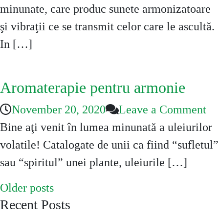
cu
minunate, care produc sunete armonizatoare
bo
şi vibraţii ce se transmit celor care le ascultă.
ti
In […]
Aromaterapie pentru armonie
on
November 20, 2020
Leave a Comment
Ar
Bine aţi venit în lumea minunată a uleiurilor
pe
volatile! Catalogate de unii ca fiind “sufletul”
ar
sau “spiritul” unei plante, uleiurile […]
Posts
Older posts
Recent Posts
navigation