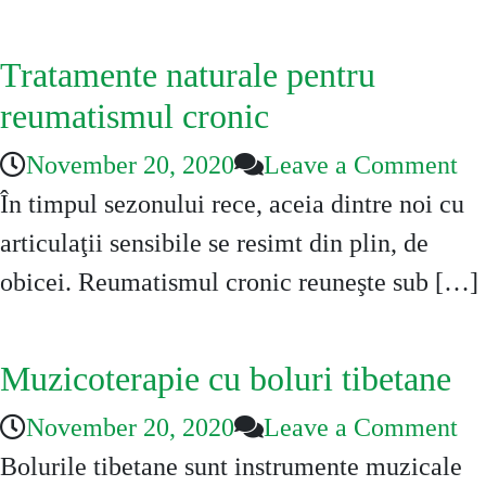
aj
me
Tratamente naturale pentru
na
reumatismul cronic
on
November 20, 2020
Leave a Comment
Tr
În timpul sezonului rece, aceia dintre noi cu
na
articulaţii sensibile se resimt din plin, de
pe
obicei. Reumatismul cronic reuneşte sub […]
re
cr
Muzicoterapie cu boluri tibetane
on
November 20, 2020
Leave a Comment
Mu
Bolurile tibetane sunt instrumente muzicale