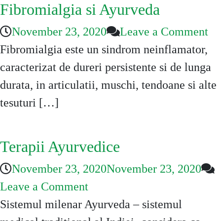
Fibromialgia si Ayurveda
on
November 23, 2020
Leave a Comment
Fi
Fibromialgia este un sindrom neinflamator,
si
caracterizat de dureri persistente si de lunga
Ay
durata, in articulatii, muschi, tendoane si alte
tesuturi […]
Terapii Ayurvedice
November 23, 2020
November 23, 2020
on
Leave a Comment
Terapii
Sistemul milenar Ayurveda – sistemul