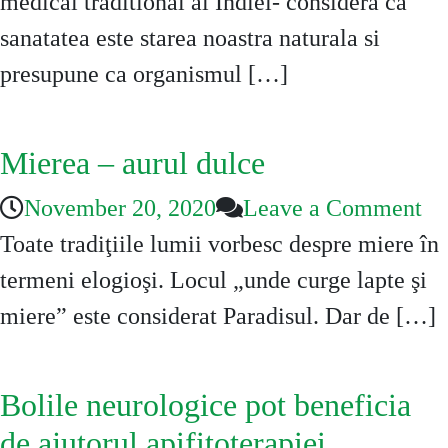
Ayurvedice
medical traditional al Indiei- considera ca
sanatatea este starea noastra naturala si
presupune ca organismul […]
Mierea – aurul dulce
on
November 20, 2020
Leave a Comment
Mi
Toate tradiţiile lumii vorbesc despre miere în
–
termeni elogioşi. Locul „unde curge lapte şi
au
miere” este considerat Paradisul. Dar de […]
du
Bolile neurologice pot beneficia
de ajutorul apifitoterapiei