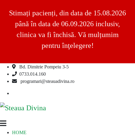
Stimați pacienți, din data de 15.08.2026
până în data de 06.09.2026 inclusiv,
clinica va fi închisă. Vă mulțumim
pentru înţelegere!
Bd. Dimitrie Pompeiu 3-5
Skip
0733.014.160
to
programari@steauadivina.ro
content
Facebook
Steaua
Clinica
HOME
Divina
Steaua