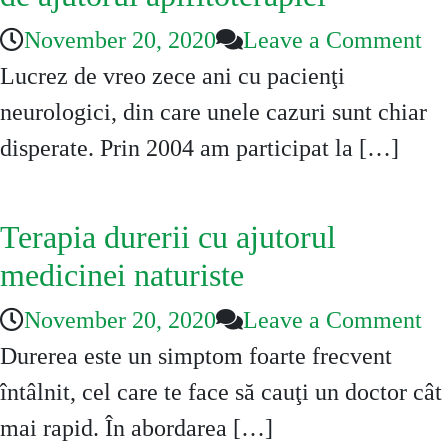
on
November 20, 2020
Leave a Comment
Bo
Lucrez de vreo zece ani cu pacienţi
ne
neurologici, din care unele cazuri sunt chiar
po
disperate. Prin 2004 am participat la […]
be
de
Terapia durerii cu ajutorul
aj
medicinei naturiste
ap
on
November 20, 2020
Leave a Comment
Te
Durerea este un simptom foarte frecvent
du
întâlnit, cel care te face să cauţi un doctor cât
cu
mai rapid. În abordarea […]