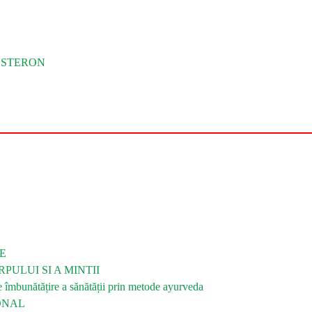
OSTERON
E
PULUI SI A MINTII
bunătățire a sănătății prin metode ayurveda
ONAL