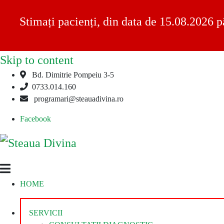
Stimați pacienți, din data de 15.08.2026 p
Skip to content
Bd. Dimitrie Pompeiu 3-5
0733.014.160
programari@steauadivina.ro
Facebook
Steaua
Clinica
HOME
Divina
Steaua
Divina
SERVICII