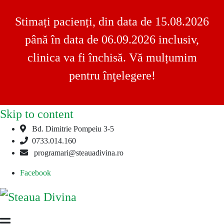
Stimați pacienți, din data de 15.08.2026
până în data de 06.09.2026 inclusiv,
clinica va fi închisă. Vă mulțumim
pentru înţelegere!
Skip to content
Bd. Dimitrie Pompeiu 3-5
0733.014.160
programari@steauadivina.ro
Facebook
Steaua
Clinica