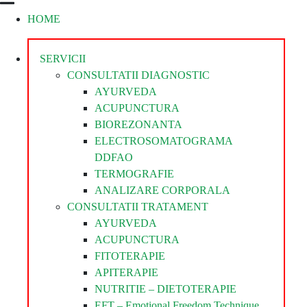
HOME
Divina
Steaua
Divina
SERVICII
CONSULTATII DIAGNOSTIC
AYURVEDA
ACUPUNCTURA
BIOREZONANTA
ELECTROSOMATOGRAMA
DDFAO
TERMOGRAFIE
ANALIZARE CORPORALA
CONSULTATII TRATAMENT
AYURVEDA
ACUPUNCTURA
FITOTERAPIE
APITERAPIE
NUTRITIE – DIETOTERAPIE
EFT – Emotional Freedom Technique