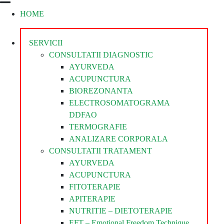
HOME
Divina
Steaua
Divina
SERVICII
CONSULTATII DIAGNOSTIC
AYURVEDA
ACUPUNCTURA
BIOREZONANTA
ELECTROSOMATOGRAMA
DDFAO
TERMOGRAFIE
ANALIZARE CORPORALA
CONSULTATII TRATAMENT
AYURVEDA
ACUPUNCTURA
FITOTERAPIE
APITERAPIE
NUTRITIE – DIETOTERAPIE
EFT – Emotional Freedom Technique