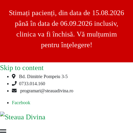
Stimați pacienți, din data de 15.08.2026
până în data de 06.09.2026 inclusiv,
clinica va fi închisă. Vă mulțumim
pentru înţelegere!
Skip to content
Bd. Dimitrie Pompeiu 3-5
0733.014.160
programari@steauadivina.ro
Facebook
Steaua
Clinica