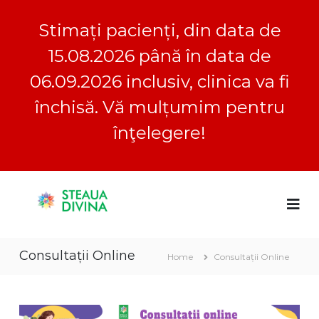
Stimați pacienți, din data de
15.08.2026 până în data de
06.09.2026 inclusiv, clinica va fi
închisă. Vă mulțumim pentru
înţelegere!
S
S
C
k
l
i
t
i
p
e
n
t
a
i
Consultații Online
o
c
Home
Consultații Online
u
a
c
a
S
o
D
t
n
e
i
t