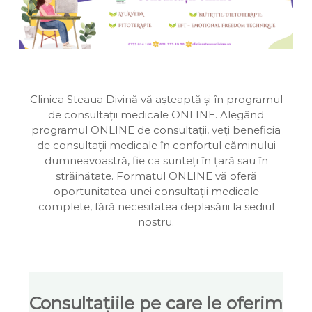
a
v
u
e
i
a
n
D
n
t
i
a
v
i
n
Clinica Steaua Divină vă așteaptă și în programul
a
de consultații medicale ONLINE. Alegând
programul ONLINE de consultații, veți beneficia
de consultații medicale în confortul căminului
dumneavoastră, fie ca sunteți în țară sau în
străinătate. Formatul ONLINE vă oferă
oportunitatea unei consultații medicale
complete, fără necesitatea deplasării la sediul
nostru.
Consultațiile pe care le oferim