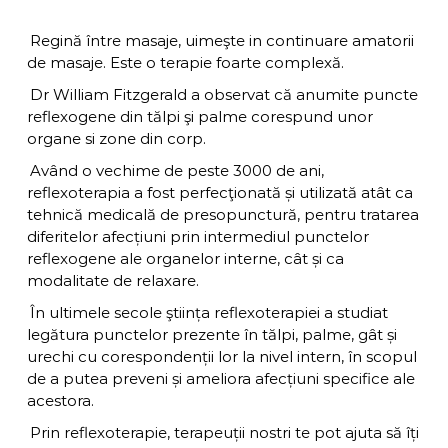
a
v
u
e
i
a
Regină între masaje, uimeşte in continuare amatorii
n
D
de masaje. Este o terapie foarte complexă.
n
t
i
a
v
Dr William Fitzgerald a observat că anumite puncte
i
reflexogene din tălpi şi palme corespund unor
n
organe si zone din corp.
a
Având o vechime de peste 3000 de ani,
reflexoterapia a fost perfecţionată și utilizată atât ca
tehnică medicală de presopunctură, pentru tratarea
diferitelor afecțiuni prin intermediul punctelor
reflexogene ale organelor interne, cât și ca
modalitate de relaxare.
În ultimele secole ştiința reflexoterapiei a studiat
legătura punctelor prezente în tălpi, palme, gât și
urechi cu corespondenții lor la nivel intern, în scopul
de a putea preveni și ameliora afecțiuni specifice ale
acestora.
Prin reflexoterapie, terapeuții nostri te pot ajuta să îți