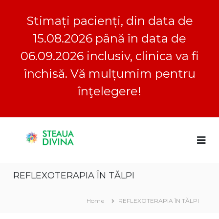
Stimați pacienți, din data de
15.08.2026 până în data de
06.09.2026 inclusiv, clinica va fi
închisă. Vă mulțumim pentru
înţelegere!
S
S
C
k
l
i
t
i
p
e
n
t
a
i
REFLEXOTERAPIA ÎN TĂLPI
o
c
u
a
c
a
S
o
Home
REFLEXOTERAPIA ÎN TĂLPI
D
t
n
e
i
t