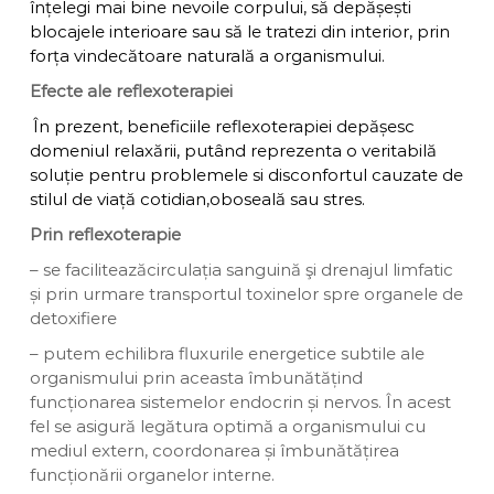
înțelegi mai bine nevoile corpului, să depășești
blocajele interioare sau să le tratezi din interior, prin
forța vindecătoare naturală a organismului.
Efecte ale reflexoterapiei
În prezent, beneficiile reflexoterapiei depășesc
domeniul relaxării, putând reprezenta o veritabilă
soluție pentru problemele si disconfortul cauzate de
stilul de viață cotidian,oboseală sau stres.
Prin reflexoterapie
– se faciliteazăcirculația sanguină şi drenajul limfatic
și prin urmare transportul toxinelor spre organele de
detoxifiere
– putem echilibra fluxurile energetice subtile ale
organismului prin aceasta îmbunătățind
funcționarea sistemelor endocrin și nervos. În acest
fel se asigură legătura optimă a organismului cu
mediul extern, coordonarea și îmbunătățirea
funcționării organelor interne.