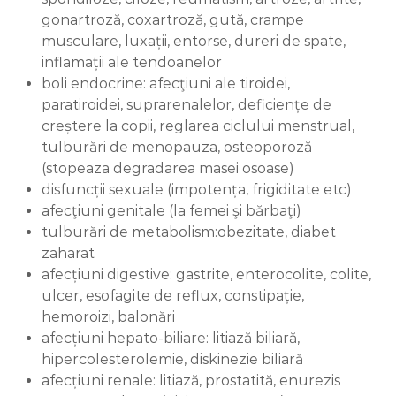
gonartroză, coxartroză, gută, crampe
musculare, luxații, entorse, dureri de spate,
inflamații ale tendoanelor
boli endocrine: afecţiuni ale tiroidei,
paratiroidei, suprarenalelor, deficiențe de
creștere la copii, reglarea ciclului menstrual,
tulburări de menopauza, osteoporoză
(stopeaza degradarea masei osoase)
disfuncții sexuale (impotența, frigiditate etc)
afecţiuni genitale (la femei şi bărbaţi)
tulburări de metabolism:obezitate, diabet
zaharat
afecțiuni digestive: gastrite, enterocolite, colite,
ulcer, esofagite de reflux, constipație,
hemoroizi, balonări
afecțiuni hepato-biliare: litiază biliară,
hipercolesterolemie, diskinezie biliară
afecțiuni renale: litiază, prostatită, enurezis