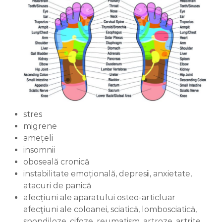
stres
migrene
amețeli
insomnii
oboseală cronică
instabilitate emoțională, depresii, anxietate,
atacuri de panică
afecțiuni ale aparatului osteo-articluar
afecţiuni ale coloanei, sciatică, lombosciatică,
spondiloze, cifoze, reumatism, artroze, artrite,