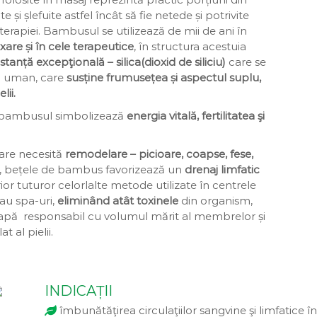
te și șlefuite astfel încât să fie netede și potrivite
erapiei. Bambusul se utilizează de mii de ani în
xare și în cele terapeutice
, în structura acestuia
tanță excepţională – silica(dioxid de siliciu)
care se
ul uman, care
susține frumusețea și aspectul suplu,
lii.
ă, bambusul simbolizează
energia vitală, fertilitatea şi
are necesită
remodelare – picioare, coapse, fese,
, bețele de bambus favorizează un
drenaj limfatic
or tuturor celorlalte metode utilizate în centrele
au spa-uri,
eliminând atât toxinele
din organism,
e apă responsabil cu volumul mărit al membrelor și
t al pielii.
INDICAȚII
îmbunătăţirea circulaţiilor sangvine şi limfatice 