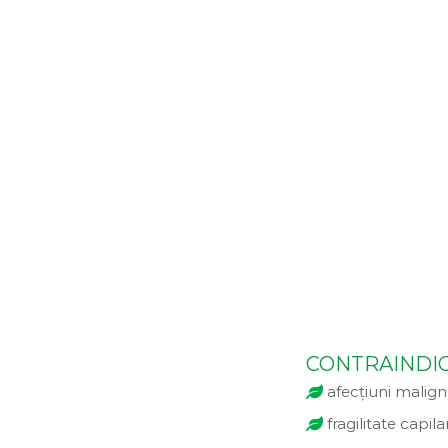
CONTRAINDICA
afecțiuni malig
fragilitate capila