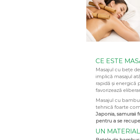
a
a
D
i
v
i
n
a
CE ESTE MAS
Masajul cu bețe de
implică masajul at
rapidă și energică p
favorizează elibera
Masajul cu bambus 
tehnică foarte com
Japonia, samuraii
pentru a se recupe
UN MATERIAL
Bețele de bambus