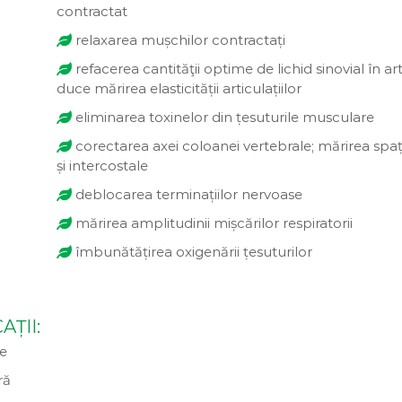
contractat
relaxarea mușchilor contractați
refacerea cantităţii optime de lichid sinovial în art
duce mărirea elasticității articulațiilor
eliminarea toxinelor din țesuturile musculare
corectarea axei coloanei vertebrale; mărirea spați
și intercostale
deblocarea terminațiilor nervoase
mărirea amplitudinii mișcărilor respiratorii
îmbunătățirea oxigenării țesuturilor
ȚII:
ne
ră