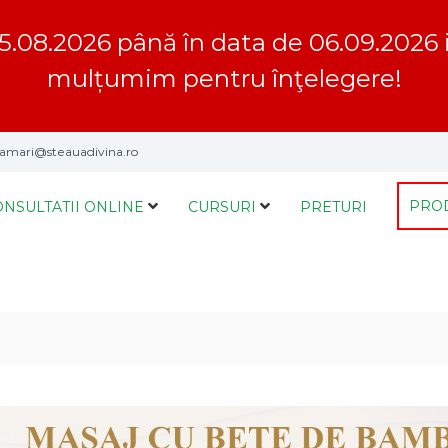
5.08.2026 până în data de 06.09.2026 inc
mulțumim pentru înţelegere!
mari@steauadivina.ro
PRO
ONSULTATII ONLINE
CURSURI
PRETURI