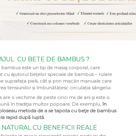
AJUL CU BETE DE BAMBUS ?
 bambus este un tip de masaj corporal, care
ât cu ajutorul beţelor speciale de bambus – rulare
e suprafața pielii, cât și prin mișcări manuale care
rea tensiunilor și îmbunătățesc circulația sângelui.
are o vechime de peste cinci mii de ani şi este o
ună în tradiţia multor popoare. De exemplu,
în
 foloseau metoda de a se tapota cu beţe de bambus
ra rapid după luptă
.
 NATURAL CU BENEFICII REALE
folosite în masaj reprezintă practic porțiuni din