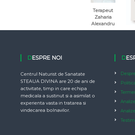
Terapeut
Zaharia
Alexandru
DESPRE NOI
DE
Despre
Centrul Naturist de Sanatate
STEAUA DIVINA are 20 de ani de
Politic
activitate, timp in care echipa
Termeni
medicala a sustinut si a asimilat o
Analiz
experienta vasta in tratarea si
vindecarea bolnavilor.
Analiz
Testim