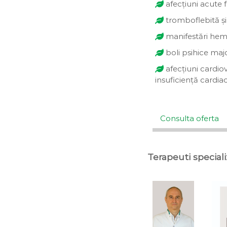
afecțiuni acute f
tromboflebită ș
manifestări hem
boli psihice majo
afecțiuni cardiov
insuficiență cardia
Consulta oferta
Terapeuti special