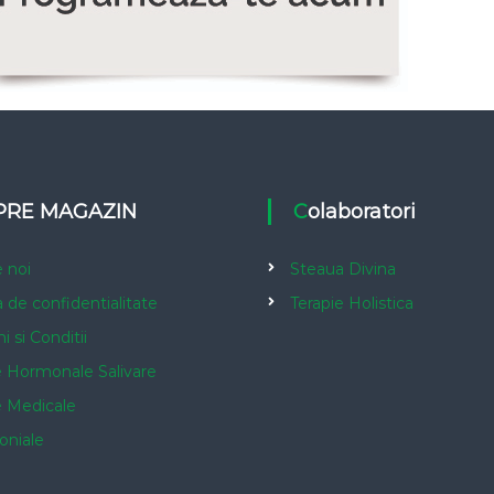
SPRE MAGAZIN
Colaboratori
 noi
Steaua Divina
a de confidentialitate
Terapie Holistica
 si Conditii
e Hormonale Salivare
e Medicale
oniale