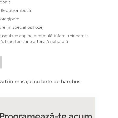
ebrile
i flebotromboză
oragipare
re (în special psihoze)
asculare: angina pectorală, infarct miocardic,
că, hipertensiune arterială netratată
izati in masajul cu bete de bambus: