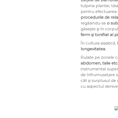
tulpina plantei, tăia
pentru efectuarea t
procedurile de rela
regăsindu-se
o subs
găseşte şi în corp
ferm și tonifiat al pie
În cultura asiatic
longevitatea.
Rulate pe zonele c
abdomen, talie etc
instrumental superi
de înfrumusețare s
cât și surplusul d
cu aspectul denivela