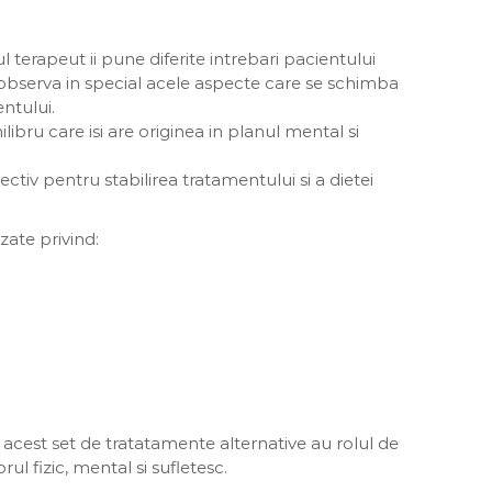
ul terapeut ii pune diferite intrebari pacientului
 si observa in special acele aspecte care se schimba
entului.
ibru care isi are originea in planul mental si
iv pentru stabilirea tratamentului si a dietei
ate privind:
t acest set de tratatamente alternative au rolul de
ul fizic, mental si sufletesc.