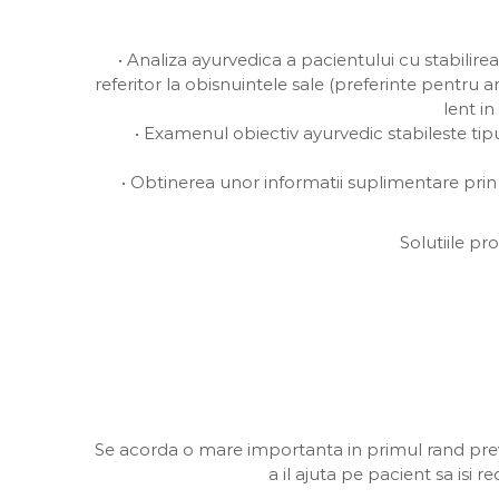
• Analiza ayurvedica a pacientului cu stabilirea 
referitor la obisnuintele sale (preferinte pentru a
lent in
• Examenul obiectiv ayurvedic stabileste tipu
• Obtinerea unor informatii suplimentare prin
Solutiile p
Se acorda o mare importanta in primul rand preveni
a il ajuta pe pacient sa isi 