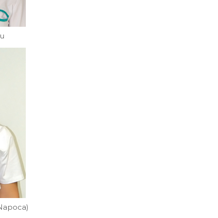
cu
-Napoca)