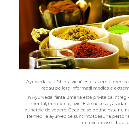
a
a
D
i
v
i
n
a
Ayurveda sau "stiinta vietii" este sistemul medical
redau pe larg informatii medicale extrem d
In Ayurveda, fiinta umana este privita ca intreg - 
mental, emotional, fizic. Este necesar, asadar
punctele de vedere. Ceea ce se obtine este nu num
Remediile ayurvedice sunt intotdeauna personali
criterii precise - tipul