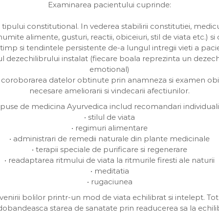
Examinarea pacientului cuprinde:
tipului constitutional. In vederea stabilirii constitutiei, medic
numite alimente, gusturi, reactii, obiceiuri, stil de viata etc.)
 timp si tendintele persistente de-a lungul intregii vieti a paci
l dezechilibrului instalat (fiecare boala reprezinta un dezechil
emotional)
 coroborarea datelor obtinute prin anamneza si examen obiect
necesare ameliorarii si vindecarii afectiunilor.
ropuse de medicina Ayurvedica includ recomandari individualiz
• stilul de viata
• regimuri alimentare
• administrari de remedii naturale din plante medicinale
• terapii speciale de purificare si regenerare
• readaptarea ritmului de viata la ritmurile firesti ale naturii
• meditatia
• rugaciunea
rii bolilor printr-un mod de viata echilibrat si intelept. To
redobandeasca starea de sanatate prin readucerea sa la echilibr