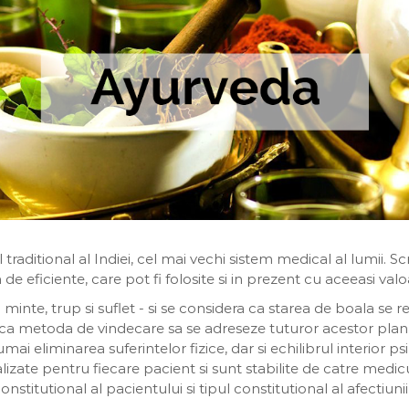
 traditional al Indiei, cel mai vechi sistem medical al lumii. S
e eficiente, care pot fi folosite si in prezent cu aceeasi valo
minte, trup si suflet - si se considera ca starea de boala se refl
, ca metoda de vindecare sa se adreseze tuturor acestor plan
ai eliminarea suferintelor fizice, dar si echilibrul interior 
zate pentru fiecare pacient si sunt stabilite de catre medic
 constitutional al pacientului si tipul constitutional al afectiun