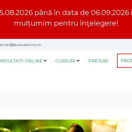
5.08.2026 până în data de 06.09.2026 inc
mulțumim pentru înţelegere!
mari@steauadivina.ro
PRO
ONSULTATII ONLINE
CURSURI
PRETURI