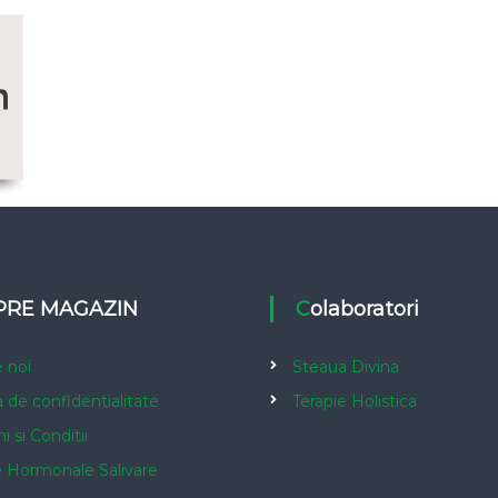
SPRE MAGAZIN
Colaboratori
 noi
Steaua Divina
a de confidentialitate
Terapie Holistica
 si Conditii
e Hormonale Salivare