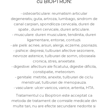
cu BIOPTRON:
• osteoarticulare: reumatism articular
degenerativ, guta, artroza, lumbago, sindrom de
canal carpian, spondiloza cervicala, dureri de
spate , dureri cervicale, dureri articulare.
• musculare: dureri musculare, tendinita, dureri
ligamentare, entorse, contuzii.
• ale pielii: acnee, arsuri, alergii, eczeme, psoriazis.
• psihice: depresii, tulburari afective sezoniere,
nevroze astenice, tulburari de somn, oboseala
cronica, stres, anxietate.
• digestive: afectiuni ale ficatului, digestie dificila,
constipatie, meteorism.
• genitale: metrite, anexite, tulburari de ciclu
menstrual, tulburari de menopauza.
• vasculare: ulcer varicos, varice, arterita, HTA.
Tratamentul cu Bioptron este acceptat ca
metoda de tratament de comisiile medicale din
multe tari, nu are efecte secundare nedorite si