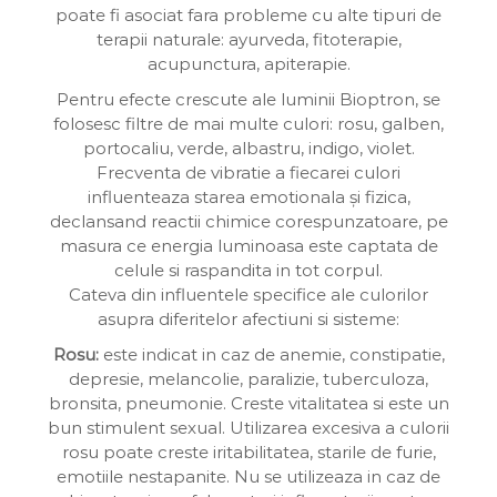
poate fi asociat fara probleme cu alte tipuri de
terapii naturale: ayurveda, fitoterapie,
acupunctura, apiterapie.
Pentru efecte crescute ale luminii Bioptron, se
folosesc filtre de mai multe culori: rosu, galben,
portocaliu, verde, albastru, indigo, violet.
Frecventa de vibratie a fiecarei culori
influenteaza starea emotionala și fizica,
declansand reactii chimice corespunzatoare, pe
masura ce energia luminoasa este captata de
celule si raspandita in tot corpul.
Cateva din influentele specifice ale culorilor
asupra diferitelor afectiuni si sisteme:
Rosu:
este indicat in caz de anemie, constipatie,
depresie, melancolie, paralizie, tuberculoza,
bronsita, pneumonie. Creste vitalitatea si este un
bun stimulent sexual. Utilizarea excesiva a culorii
rosu poate creste iritabilitatea, starile de furie,
emotiile nestapanite. Nu se utilizeaza in caz de