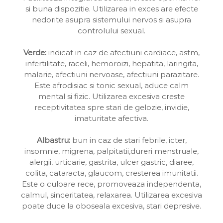
si buna dispozitie. Utilizarea in exces are efecte
nedorite asupra sistemului nervos si asupra
controlului sexual.
Verde:
indicat in caz de afectiuni cardiace, astm,
infertilitate, raceli, hemoroizi, hepatita, laringita,
malarie, afectiuni nervoase, afectiuni parazitare.
Este afrodisiac si tonic sexual, aduce calm
mental si fizic. Utilizarea excesiva creste
receptivitatea spre stari de gelozie, invidie,
imaturitate afectiva.
Albastru:
bun in caz de stari febrile, icter,
insomnie, migrena, palpitatii,dureri menstruale,
alergii, urticarie, gastrita, ulcer gastric, diaree,
colita, cataracta, glaucom, cresterea imunitatii.
Este o culoare rece, promoveaza independenta,
calmul, sinceritatea, relaxarea. Utilizarea excesiva
poate duce la oboseala excesiva, stari depresive.