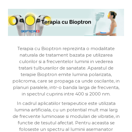
a
v
u
e
i
a
n
D
n
t
i
a
v
i
n
a
Terapia cu Bioptron reprezinta o modalitate
naturala de tratament bazata pe utilizarea
culorilor si a frecventelor luminii in vederea
tratarii tulburarilor de sanatate. Aparatul de
terapie Bioptron emite lumina polarizata,
policroma, care se propaga ca unde oscilante, in
planuri paralele, intr-o banda larga de frecventa,
in spectrul cuprins intre 400 si 2000 nm.
In cadrul aplicatiilor terapeutice este utilizata
lumina artificiala, cu un potential mult mai larg
de frecvente luminoase si modulari de vibratie, in
functie de tesutul afectat. Pentru aceasta se
foloseste un spectru al luminii asemanator