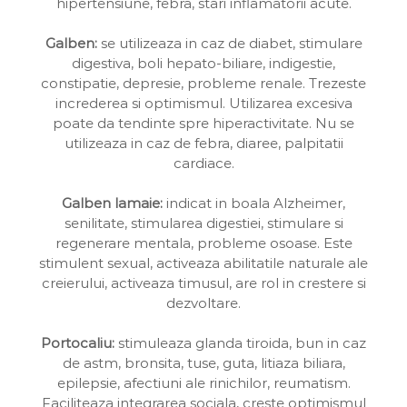
hipertensiune, febra, stari inflamatorii acute.
Galben:
se utilizeaza in caz de diabet, stimulare
digestiva, boli hepato-biliare, indigestie,
constipatie, depresie, probleme renale. Trezeste
increderea si optimismul. Utilizarea excesiva
poate da tendinte spre hiperactivitate. Nu se
utilizeaza in caz de febra, diaree, palpitatii
cardiace.
Galben lamaie:
indicat in boala Alzheimer,
senilitate, stimularea digestiei, stimulare si
regenerare mentala, probleme osoase. Este
stimulent sexual, activeaza abilitatile naturale ale
creierului, activeaza timusul, are rol in crestere si
dezvoltare.
Portocaliu:
stimuleaza glanda tiroida, bun in caz
de astm, bronsita, tuse, guta, litiaza biliara,
epilepsie, afectiuni ale rinichilor, reumatism.
Faciliteaza integrarea sociala, creste optimismul