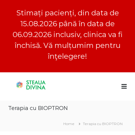
Stimați pacienți, din data de
15.08.2026 până în data de
06.09.2026 inclusiv, clinica va fi
închisă. Vă mulțumim pentru
înţelegere!
S
S
C
k
l
i
t
i
p
e
n
t
a
i
Terapia cu BIOPTRON
o
c
u
a
c
a
S
o
Home
Terapia cu BIOPTRON
D
t
n
e
i
t