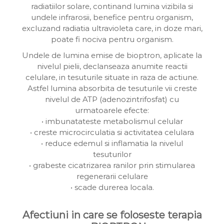
radiatiilor solare, continand lumina vizibila si
undele infrarosii, benefice pentru organism,
excluzand radiatia ultravioleta care, in doze mari,
poate fi nociva pentru organism.
Undele de lumina emise de bioptron, aplicate la
nivelul pielii, declanseaza anumite reactii
celulare, in tesuturile situate in raza de actiune.
Astfel lumina absorbita de tesuturile vii creste
nivelul de ATP (adenozintrifosfat) cu
urmatoarele efecte:
• imbunatateste metabolismul celular
• creste microcirculatia si activitatea celulara
• reduce edemul si inflamatia la nivelul
tesuturilor
• grabeste cicatrizarea ranilor prin stimularea
regenerarii celulare
• scade durerea locala.
Afectiuni in care se foloseste terapia