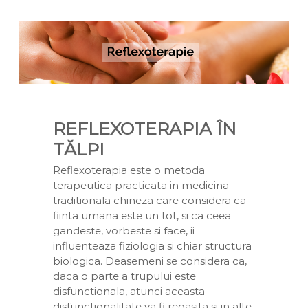
a
v
u
e
i
a
n
D
n
t
i
a
v
i
n
a
REFLEXOTERAPIA ÎN
TĂLPI
Reflexoterapia este o metoda
terapeutica practicata in medicina
traditionala chineza care considera ca
fiinta umana este un tot, si ca ceea
gandeste, vorbeste si face, ii
influenteaza fiziologia si chiar structura
biologica. Deasemeni se considera ca,
daca o parte a trupului este
disfunctionala, atunci aceasta
disfunctionalitate va fi regasita si in alte