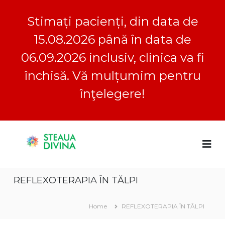
Stimați pacienți, din data de
15.08.2026 până în data de
06.09.2026 inclusiv, clinica va fi
închisă. Vă mulțumim pentru
înţelegere!
S
S
C
k
l
i
t
i
p
e
n
t
a
i
REFLEXOTERAPIA ÎN TĂLPI
o
c
u
a
c
a
S
o
Home
REFLEXOTERAPIA ÎN TĂLPI
D
t
n
e
i
t