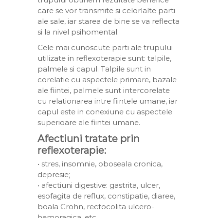
care se vor transmite si celorlalte parti
ale sale, iar starea de bine se va reflecta
si la nivel psihomental.
Cele mai cunoscute parti ale trupului
utilizate in reflexoterapie sunt: talpile,
palmele si capul. Talpile sunt in
corelatie cu aspectele primare, bazale
ale fiintei, palmele sunt intercorelate
cu relationarea intre fiintele umane, iar
capul este in conexiune cu aspectele
superioare ale fiintei umane.
Afectiuni tratate prin
reflexoterapie:
• stres, insomnie, oboseala cronica,
depresie;
• afectiuni digestive: gastrita, ulcer,
esofagita de reflux, constipatie, diaree,
boala Crohn, rectocolita ulcero-
hemoragica, etc.