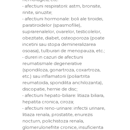
• afectiuni respiratorii: astm, bronsite,
rinite, sinuzite;
• afectiuni hormonale: boli ale tiroidei,
paratiroidelor (spasmofilie),
suprarenalelor, ovarelor, testicolelor,
obezitate, diabet, osteoporoza (poate
incetini sau stopa demineralizarea
osoasa), tulburari de menopauza, etc.;
• dureri in cazuri de afectiuni
reumatismale degenerative
(spondiloza, gonartroza, coxartroza,
etc.) sau inflamatorii (poliartrita
reumatoida, spondilita anchilozanta),
discopatie, hernie de disc;
• afectiuni hepato-biliare: litiaza biliara,
hepatita cronica, ciroza;
• afectiuni reno-urinare: infectii urinare,
litiaza renala, prostatite, enurezis
nocturn, polichistoza renala,
glomerulonefrite cronice, insuficienta