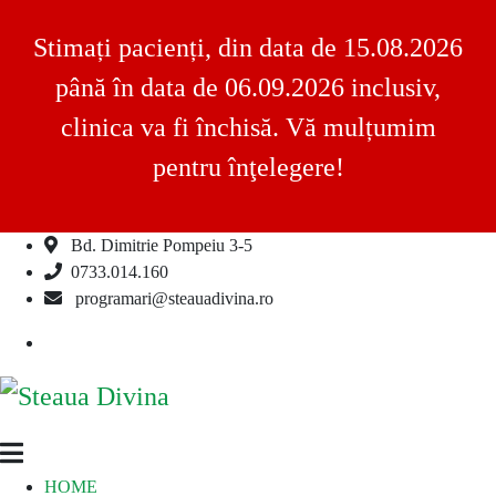
Stimați pacienți, din data de 15.08.2026
până în data de 06.09.2026 inclusiv,
clinica va fi închisă. Vă mulțumim
pentru înţelegere!
Bd. Dimitrie Pompeiu 3-5
Skip
0733.014.160
to
programari@steauadivina.ro
content
Facebook
Steaua
Clinica
HOME
Divina
Steaua