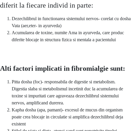
diferit la fiecare individ in parte:
Dezechilibrul in functionarea sistemului nervos- corelat cu dosha
Vata (aer,eter- in ayurveda)
Acumularea de toxine, numite Ama in ayurveda, care produc
diferite blocaje in structura fizica si mentala a pacientului
Alti factori implicati in fibromialgie sunt:
Pitta dosha (foc)- responsabila de digestie si metabolism.
Digestia slaba si metabolismul incetinit duc la acumularea de
toxine si impuritati care agraveaza dezechilibrul sistemului
nervos, amplificand durerea.
Kapha dosha (apa, pamant)- excesul de mucus din organism
poate crea blocaje in circulatie si amplifica dezechilibrul deja
existent
Stilul de viata si dieta- atunci cand sunt nepotrivite tipului