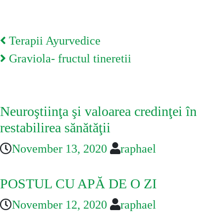
Post
Terapii Ayurvedice
navigation
Graviola- fructul tineretii
You May Also Like
Neuroştiinţa şi valoarea credinţei în
restabilirea sănătăţii
November 13, 2020
raphael
POSTUL CU APĂ DE O ZI
November 12, 2020
raphael