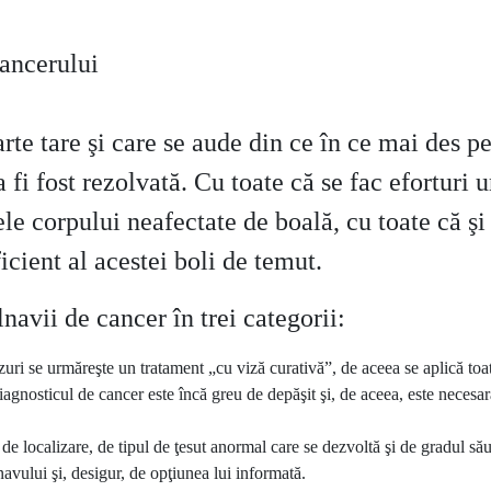
cancerului
te tare şi care se aude din ce în ce mai des pe
 fi fost rezolvată. Cu toate că se fac eforturi 
le corpului neafectate de boală, cu toate că şi
icient al acestei boli de temut.
navii de cancer în trei categorii:
 cazuri se urmăreşte un tratament „cu viză curativă”, de aceea se aplică to
iagnosticul de cancer este încă greu de depăşit şi, de aceea, este necesar
ie de localizare, de tipul de ţesut anormal care se dezvoltă şi de gradul său 
avului şi, desigur, de opţiunea lui informată.