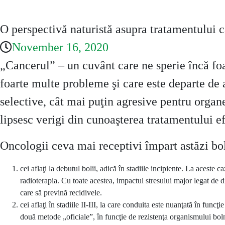
O perspectivă naturistă asupra tratamentului 
November 16, 2020
„Cancerul” – un cuvânt care ne sperie încă foar
foarte multe probleme şi care este departe de a
selective, cât mai puţin agresive pentru organe
lipsesc verigi din cunoaşterea tratamentului ef
Oncologii ceva mai receptivi împart astăzi bol
cei aflaţi la debutul bolii, adică în stadiile incipiente. La aceste
radioterapia. Cu toate acestea, impactul stresului major legat de d
care să prevină recidivele.
cei aflaţi în stadiile II-III, la care conduita este nuanţată în funcţ
două metode „oficiale”, în funcţie de rezistenţa organismului boln