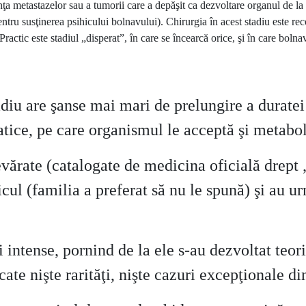
zenţa metastazelor sau a tumorii care a depăşit ca dezvoltare organul de la 
entru susţinerea psihicului bolnavului). Chirurgia în acest stadiu este r
ractic este stadiul „disperat”, în care se încearcă orice, şi în care bolnavi
tadiu are şanse mai mari de prelungire a durate
atice, pe care organismul le acceptă şi metabo
evărate (catalogate de medicina oficială drept „
icul (familia a preferat să nu le spună) şi au u
intense, pornind de la ele s-au dezvoltat teori
cate nişte rarităţi, nişte cazuri excepţionale d