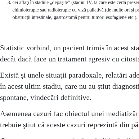
cei aflaţi în stadiile „depăşite” (stadiul IV, la care este certă pre
chimioterapie sau radioterapie cu viză paliativă (de multe ori şi p
obstrucţii intestinale, gastrostomă pentru tumori esofagiene etc.). P
Statistic vorbind, un pacient trimis în acest s
decât dacă face un tratament agresiv cu citost
Există şi unele situaţii paradoxale, relatări ad
în acest ultim stadiu, care nu au ştiut diagnost
spontane, vindecări definitive.
Asemenea cazuri fac obiectul unei mediatizări 
trebuie ştiut că aceste cazuri reprezintă din pă