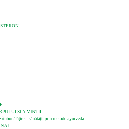
OSTERON
E
PULUI SI A MINTII
bunătățire a sănătății prin metode ayurveda
ONAL