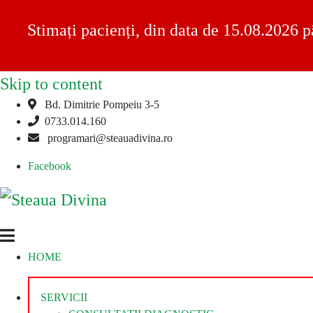
Stimați pacienți, din data de 15.08.2026 p
Skip to content
Bd. Dimitrie Pompeiu 3-5
0733.014.160
programari@steauadivina.ro
Facebook
Steaua
Clinica
HOME
Divina
Steaua
Divina
SERVICII