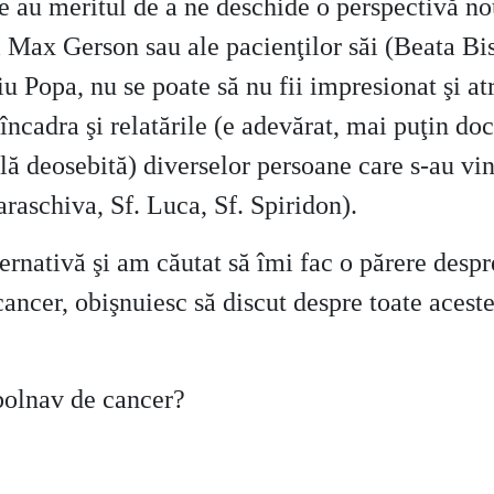
te au meritul de a ne deschide o perspectivă nou
i Max Gerson sau ale pacienţilor săi (Beata Bi
riu Popa, nu se poate să nu fii impresionat şi a
 încadra şi relatările (e adevărat, mai puţin d
lă deosebită) diverselor persoane care s-au vi
raschiva, Sf. Luca, Sf. Spiridon).
nativă şi am căutat să îmi fac o părere despre 
cer, obişnuiesc să discut despre toate aceste pe
 bolnav de cancer?