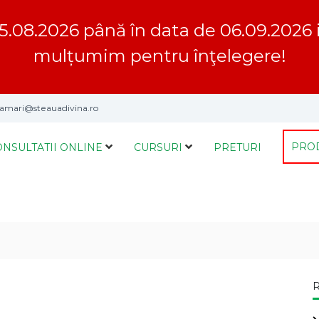
5.08.2026 până în data de 06.09.2026 inc
mulțumim pentru înţelegere!
mari@steauadivina.ro
PRO
ONSULTATII ONLINE
CURSURI
PRETURI
R