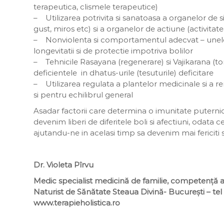
terapeutica, clismele terapeutice)
– Utilizarea potrivita si sanatoasa a organelor de 
gust, miros etc) si a organelor de actiune (activitat
– Nonviolenta si comportamentul adecvat – unel
longevitatii si de protectie impotriva bolilor
– Tehnicile Rasayana (regenerare) si Vajikarana (t
deficientele in dhatus-urile (tesuturile) deficitare
– Utilizarea regulata a plantelor medicinale si a re
si pentru echilibrul general
Asadar factorii care determina o imunitate puternic
devenim liberi de diferitele boli si afectiuni, odat
ajutandu-ne in acelasi timp sa devenim mai fericiti si
Dr. Violeta Pîrvu
Medic specialist medicină de familie, competență a
Naturist de Sănătate Steaua Divină- București – t
www.terapieholistica.ro