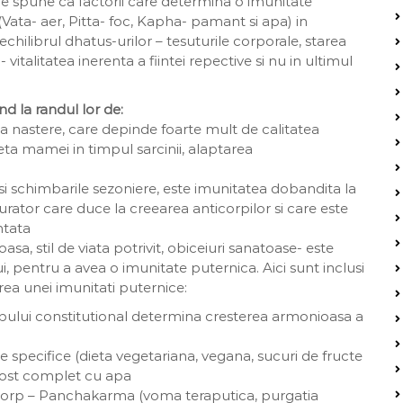
e spune ca factorii care determina o imunitate
 (Vata- aer, Pitta- foc, Kapha- pamant si apa) in
echilibrul dhatus-urilor – tesuturile corporale, starea
vitalitatea inerenta a fiintei repective si nu in ultimul
d la randul lor de:
la nastere, care depinde foarte mult de calitatea
eta mamei in timpul sarcinii, alaptarea
si schimbarile sezoniere, este imunitatea dobandita la
jurator care duce la creearea anticorpilor si care este
ntata
sa, stil de viata potrivit, obiceiuri sanatoase- este
, pentru a avea o imunitate puternica. Aici sunt inclusi
rea unei imunitati puternice:
ipului constitutional determina cresterea armonioasa a
te specifice (dieta vegetariana, vegana, sucuri de fructe
post complet cu apa
i corp – Panchakarma (voma teraputica, purgatia