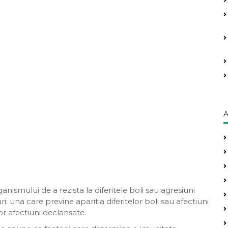
A
smului de a rezista la diferitele boli sau agresiuni
: una care previne aparitia diferitelor boli sau afectiuni
or afectiuni declansate.