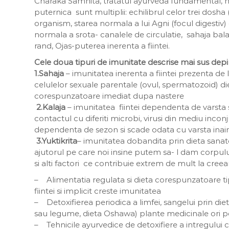
Charaka Samhita, tratatul ayurveda fundamental, n
puternica sunt multiplii: echilibrul celor trei dosha
organism, starea normala a lui Agni (focul digestiv) 
normala a srota- canalele de circulatie, sahaja bala- 
rand, Ojas-puterea inerenta a fiintei.
Cele doua tipuri de imunitate descrise mai sus depin
1.Sahaja
– imunitatea inerenta a fiintei prezenta de 
celulelor sexuale parentale (ovul, spermatozoid) di
corespunzatoare imediat dupa nastere
2.Kalaja
– imunitatea fiintei dependenta de varsta 
contactul cu diferiti microbi, virusi din mediu incon
dependenta de sezon si scade odata cu varsta inai
3.Yuktikrita
– imunitatea dobandita prin dieta sanatoa
ajutorul pe care noi insine putem sa- l dam corpului
si alti factori ce contribuie extrem de mult la creea
– Alimentatia regulata si dieta corespunzatoare t
fiintei si implicit creste imunitatea
– Detoxifierea periodica a limfei, sangelui prin die
sau legume, dieta Oshawa) plante medicinale ori 
– Tehnicile ayurvedice de detoxifiere a intregulu