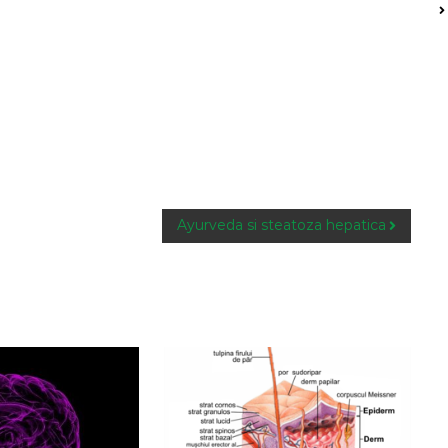
Ayurveda si steatoza hepatica