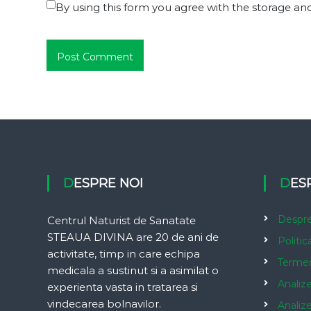
By using this form you agree with the storage and
DESPRE NOI
DE
Despre
Centrul Naturist de Sanatate
STEAUA DIVINA are 20 de ani de
Politic
activitate, timp in care echipa
Termeni
medicala a sustinut si a asimilat o
Analiz
experienta vasta in tratarea si
vindecarea bolnavilor.
Analiz