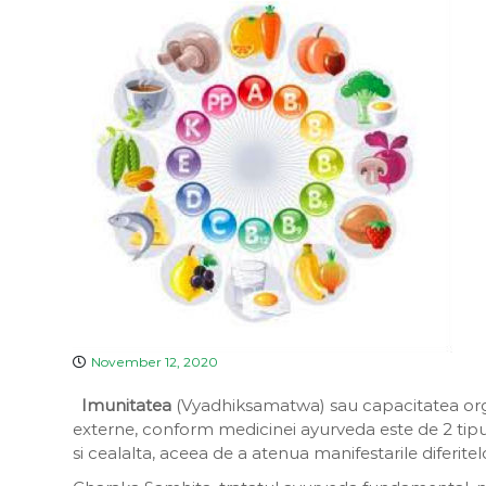
a
a
D
i
v
i
n
a
November 12, 2020
Imunitatea
(Vyadhiksamatwa) sau capacitatea organi
externe, conform medicinei ayurveda este de 2 tipuri
si cealalta, aceea de a atenua manifestarile diferitel