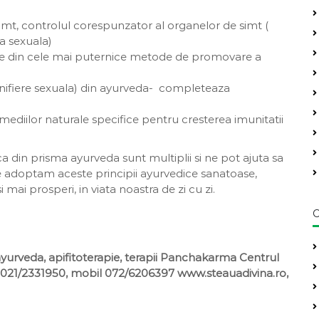
simt, controlul corespunzator al organelor de simt (
ea sexuala)
e din cele mai puternice metode de promovare a
onifiere sexuala) din ayurveda- completeaza
mediilor naturale specifice pentru cresterea imunitatii
a din prisma ayurveda sunt multiplii si ne pot ajuta sa
a ce adoptam aceste principii ayurvedice sanatoase,
 mai prosperi, in viata noastra de zi cu zi.
C
yurveda, apifitoterapie, terapii Panchakarma Centrul
el 021/2331950, mobil 072/6206397 www.steauadivina.ro,