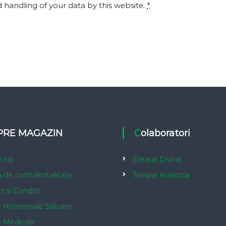
 handling of your data by this website.
*
SPRE MAGAZIN
Colaboratori
 noi
Steaua Divina
a de confidentialitate
Terapie Holistica
 si Conditii
e Hormonale Salivare
e Medicale