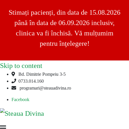
Stimați pacienți, din data de 15.08.2026
până în data de 06.09.2026 inclusiv,
clinica va fi închisă. Vă mulțumim
pentru înţelegere!
Skip to content
Bd. Dimitrie Pompeiu 3-5
0733.014.160
programari@steauadivina.ro
Facebook
Steaua
Clinica