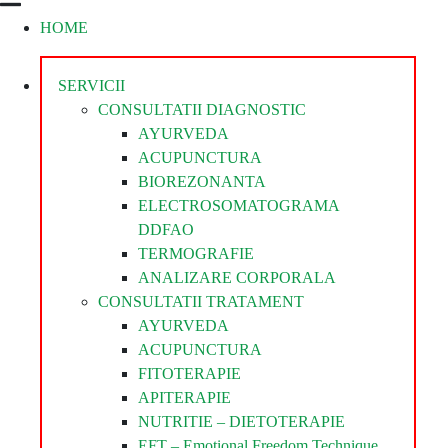
HOME
Divina
Steaua
Divina
SERVICII
CONSULTATII DIAGNOSTIC
AYURVEDA
ACUPUNCTURA
BIOREZONANTA
ELECTROSOMATOGRAMA
DDFAO
TERMOGRAFIE
ANALIZARE CORPORALA
CONSULTATII TRATAMENT
AYURVEDA
ACUPUNCTURA
FITOTERAPIE
APITERAPIE
NUTRITIE – DIETOTERAPIE
EFT – Emotional Freedom Technique