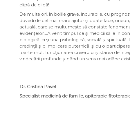
clipă de clipă!
De multe ori, în bolile grave, incurabile, cu progno
dovedi de cel mai mare ajutor şi poate face, uneori
actuală, care se mulţumeşte să constate fenomenul ş
evidenţelor…A venit timpul ca şi medicii să ia în con
biologică, ci şi una psihologică, socială şi spiritual
credinţă şi o implicare puternică, şi cu o partici
foarte mult funcţionarea creierului şi starea de int
vindecării profunde şi dând un sens mai adânc exist
Dr. Cristina Pavel
Specialist medicină de familie, apiterapie-fitoter