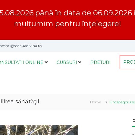
5.08.2026 până în data de 06.09.2026 inc
mulțumim pentru înţelegere!
mari@steauadivina.ro
PRO
ONSULTATII ONLINE
CURSURI
PRETURI
ilirea sănătăţii
Home
Uncategorize
R