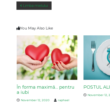
P
Limba mielului
o
s
t
n
You May Also Like
a
v
i
g
a
t
i
o
n
În forma maximă… pentru
POSTUL AL
a iubi
November 12, 
November 12, 2020
raphael