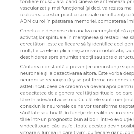
tonifiere musculară: când cineva se antrenează prin
vascularizat şi mai funcţional (şi deci, va rezista m
realizarea acestor practici spirituale ne influenţea
ADN cu rol în păstrarea memoriei, combaterea îmbăt
Concluziile desprinse din analiza neuroştiinţifică a pr
activităţilor spirituale în menţinerea şi restabilirea
cercetătorii, este ca fiecare să îşi identifice acel gen
mult, fie că ele implică mişcare sau imobilitate, tăc
deschiderea spre anumite tradiţii sau spre o structu
Căutarea constantă a prezenţei unei instanțe superi
neuronale şi la dezactivarea altora. Este vorba des
neuronii se rearanjează şi se pot forma noi conexiun
astfel încât, ceea ce credem va deveni apoi pentru n
capacitatea de a genera realităţi spirituale, pe care
tărie în adevărul acestora. Cu cât ele sunt menţinute
conexiunile neuronale ce ne vor transforma treptat,
sănătate sau boală, în funcţie de realitatea în ca
tărie într-un prognostic bun al bolii, într-o evoluţie
vindecătoare, căci astfel, toate acestea devin posi
viitoare şi lumea în care trăim, cu fiecare gând, c