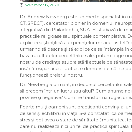
November 13, 2020
Dr. Andrew Newberg este un medic specialist în me
CT, SPECT), cercetător pionier în domeniul neuroştii
integrativă din Philadephia, SUA. El studiază de mai
practicile religioase sau spirituale contemplative
explicarea ştiinţifică a experinţelor mistice, astfe
urmărind să descrie şi să explice ce se întâmplă în c
baza rezultatelor cercetărilor sale, putem trage une
nostru de credinţe asupra stării actuale de sănătat
însănătoşi, iar acest fapt este demonstrat cât se po
funcţionează creierul nostru.
Dr. Newberg a urmărit, în decursul cercetărilor sa
să credem într-un lucru sau altul? Cum anume ne i
pozitive şi negative? Cum ne transformă rugăciunea 
Foarte mulţi oameni sunt practicanţi convinşi ai unor 
de sens şi echilibru în viaţă. S-a constatat că oame
stres şi pot avea o stare de sănătate (imunitatea, te
care nu realizează nici un fel de practică spiritua