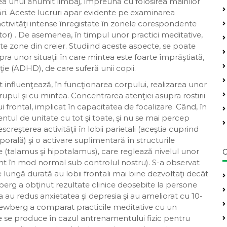
rea unui anumit limbaj, împreună cu folosirea mâinilor
cări. Aceste lucruri apar evidente pe examinarea
ctivităţi intense înregistate în zonele corespondente
motor) . De asemenea, în timpul unor practici meditative,
te zone din creier. Studiind aceste aspecte, se poate
upra unor situaţii în care mintea este foarte împrăştiată,
ie (ADHD), de care suferă unii copii.
 influenţează, în funcţionarea corpului, realizarea unor
trupul şi cu mintea. Concentrarea atenţiei asupra rostirii
i frontal, implicat în capacitatea de focalizare. Când, în
tul de unitate cu tot şi toate, şi nu se mai percep
creşterea activităţii în lobii parietali (aceştia cuprind
orală) şi o activare suplimentară în structurile
e (talamus şi hipotalamus), care reglează nivelul unor
C
unt în mod normal sub controlul nostru). S-a observat
 lungă durată au lobii frontali mai bine dezvoltaţi decât
erg a obţinut rezultate clinice deosebite la persone
au redus anxietatea şi depresia şi au ameliorat cu 10-
ewberg a comparat practicile meditative cu un
e se produce în cazul antrenamentului fizic pentru