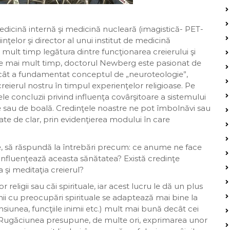
dicină internă şi medicină nucleară (imagistică- PET-
nţelor şi director al unui institut de medicină
 mult timp legătura dintre funcţionarea creierului şi
. De mai mult timp, doctorul Newberg este pasionat de
l încât a fundamentat conceptul de „neuroteologie”,
reierul nostru în timpul experienţelor religioase. Pe
le concluzii privind influenţa covârşitoare a sistemului
e sau de boală. Credinţele noastre ne pot îmbolnăvi sau
ate de clar, prin evidenţierea modului în care
le, să răspundă la întrebări precum: ce anume ne face
nfluenţează aceasta sănătatea? Există credinţe
şi meditaţia creierul?
religii sau căi spirituale, iar acest lucru le dă un plus
nii cu preocupări spirituale se adaptează mai bine la
nsiunea, funcţiile inimii etc.) mult mai bună decât cei
lă. Rugăciunea presupune, de multe ori, exprimarea unor