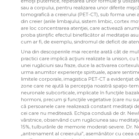
emoţii puternice, repetarea unor formule şi utiliza
sau a corpului, pentru realizarea unor diferite miş
tomografică a creierului (PET-CT), sub forma unei a
din creier (ariile limbajului, sistem limbic, cortex 
are loc concentrarea atenţiei, care activează anumi
proba ştiinţific efectul binefăcător al meditaţiei as
cum ar fi, de exemplu, sindromul de deficit de atenţ
Una din descoperirile mai recente arată cât de mult
practici care implică acţiuni realizate la unison, cu 
unei rugăciuni sau fraze, duce la activarea cortexulu
urma anumitor experienţe spirituale, apare sentimen
limitele corporale, imagistica PET-CT a evidenţiat des
zone care ne ajută la percepţia noastră spaţio-temp
neuronale subcorticale, implicate în funcţiile bazal
hormoni, precum şi funcţiile vegetative (care nu s
că persoanele care realizează constant meditaţii de
cei care nu meditează. Echipa condusă de dr. Newb
vârstnice, observând cum rugăciunea sau meditaţia 
15%, tulburările de memorie moderat-severe. Dr. N
„antrenament al creierului”, asemănător cu ceea c