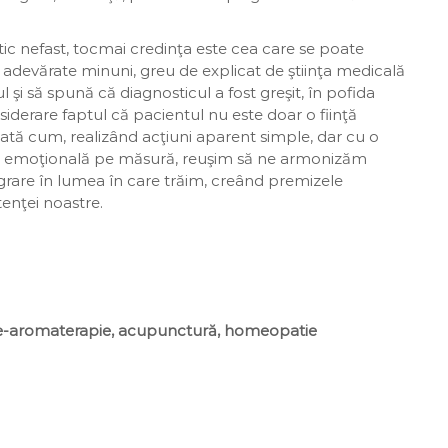
stic nefast, tocmai credinţa este cea care se poate
, adevărate minuni, greu de explicat de ştiinţa medicală
i să spună că diagnosticul a fost greşit, în pofida
siderare faptul că pacientul nu este doar o fiinţă
ă. Iată cum, realizând acţiuni aparent simple, dar cu o
pare emoţională pe măsură, reuşim să ne armonizăm
egrare în lumea în care trăim, creând premizele
enţei noastre.
apie-aromaterapie, acupunctură, homeopatie