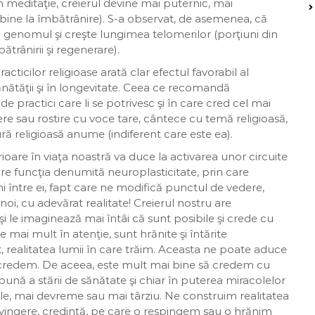
 meditaţie, creierul devine mai puternic, mai
ai bine la îmbătrânire). S-a observat, de asemenea, că
ză genomul şi creşte lungimea telomerilor (porţiuni din
rânirii şi regenerare).
acticilor religioase arată clar efectul favorabil al
 sănătăţii şi în longevitate. Ceea ce recomandă
 de practici care li se potrivesc şi în care cred cel mai
ere sau rostire cu voce tare, cântece cu temă religioasă,
ră religioasă anume (indiferent care este ea).
oare în viaţa noastră va duce la activarea unor circuite
pre funcţia denumită neuroplasticitate, prin care
i între ei, fapt care ne modifică punctul de vedere,
oi, cu adevărat realitate! Creierul nostru are
 şi le imaginează mai întâi că sunt posibile şi crede cu
 mai mult în atenţie, sunt hrănite şi întărite
 realitatea lumii în care trăim. Aceasta ne poate aduce
re credem. De aceea, este mult mai bine să credem cu
 bună a stării de sănătate şi chiar în puterea miracolelor
bile, mai devreme sau mai târziu. Ne construim realitatea
onvingere, credinţă, pe care o respingem sau o hrănim