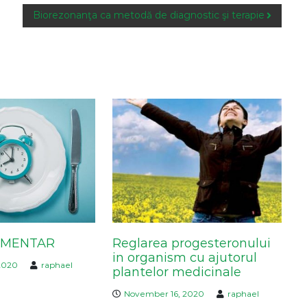
Biorezonanţa ca metodă de diagnostic şi terapie
IMENTAR
Reglarea progesteronului
in organism cu ajutorul
2020
raphael
plantelor medicinale
November 16, 2020
raphael