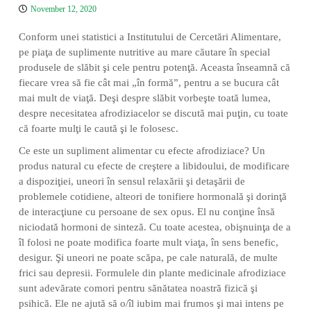
i
a
n
November 12, 2020
D
n
t
i
a
Conform unei statistici a Institutului de Cercetări Alimentare,
v
i
pe piaţa de suplimente nutritive au mare căutare în special
n
produsele de slăbit şi cele pentru potenţă. Aceasta înseamnă că
a
fiecare vrea să fie cât mai „în formă”, pentru a se bucura cât
mai mult de viaţă. Deşi despre slăbit vorbeşte toată lumea,
despre necesitatea afrodiziacelor se discută mai puţin, cu toate
că foarte mulţi le caută şi le folosesc.
Ce este un supliment alimentar cu efecte afrodiziace? Un
produs natural cu efecte de creştere a libidoului, de modificare
a dispoziţiei, uneori în sensul relaxării şi detaşării de
problemele cotidiene, alteori de tonifiere hormonală şi dorinţă
de interacţiune cu persoane de sex opus. El nu conţine însă
niciodată hormoni de sinteză. Cu toate acestea, obişnuinţa de a
îl folosi ne poate modifica foarte mult viaţa, în sens benefic,
desigur. Şi uneori ne poate scăpa, pe cale naturală, de multe
frici sau depresii. Formulele din plante medicinale afrodiziace
sunt adevărate comori pentru sănătatea noastră fizică şi
psihică. Ele ne ajută să o/îl iubim mai frumos şi mai intens pe