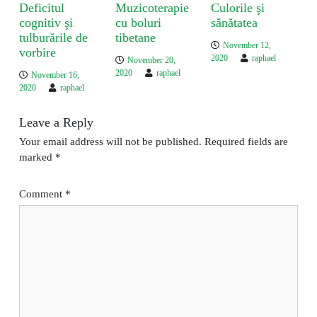
a
Deficitul
Muzicoterapie
Culorile şi
t
cognitiv şi
cu boluri
sănătatea
i
tulburările de
tibetane
November 12,
o
vorbire
2020
raphael
November 20,
n
2020
raphael
November 16,
2020
raphael
Leave a Reply
Your email address will not be published.
Required fields are
marked
*
Comment
*