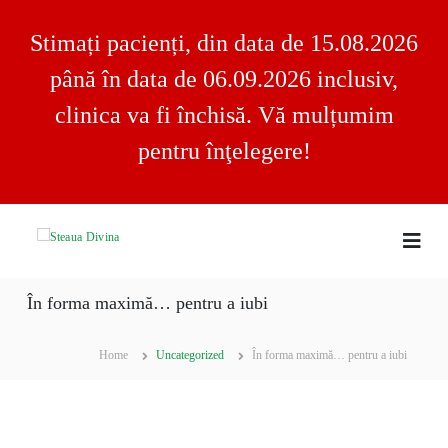
Stimați pacienți, din data de 15.08.2026
până în data de 06.09.2026 inclusiv,
clinica va fi închisă. Vă mulțumim
pentru înţelegere!
S
S
C
k
l
i
t
i
p
e
n
În forma maximă… pentru a iubi
t
a
i
o
c
u
a
c
a
Home
Uncategorized
În forma maximă… pentru a iubi
S
o
D
t
n
e
i
t
a
v
u
e