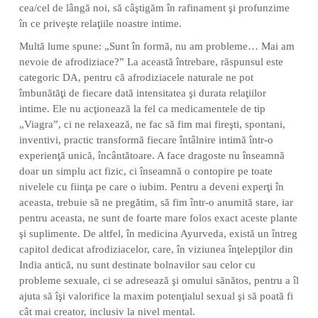
cea/cel de lângă noi, să câştigăm în rafinament şi profunzime
în ce priveşte relaţiile noastre intime.
Multă lume spune: „Sunt în formă, nu am probleme… Mai am
nevoie de afrodiziace?” La această întrebare, răspunsul este
categoric DA, pentru că afrodiziacele naturale ne pot
îmbunătăţi de fiecare dată intensitatea şi durata relaţiilor
intime. Ele nu acţionează la fel ca medicamentele de tip
„Viagra”, ci ne relaxează, ne fac să fim mai fireşti, spontani,
inventivi, practic transformă fiecare întâlnire intimă într-o
experienţă unică, încântătoare. A face dragoste nu înseamnă
doar un simplu act fizic, ci înseamnă o contopire pe toate
nivelele cu fiinţa pe care o iubim. Pentru a deveni experţi în
aceasta, trebuie să ne pregătim, să fim într-o anumită stare, iar
pentru aceasta, ne sunt de foarte mare folos exact aceste plante
şi suplimente. De altfel, în medicina Ayurveda, există un întreg
capitol dedicat afrodiziacelor, care, în viziunea înţelepţilor din
India antică, nu sunt destinate bolnavilor sau celor cu
probleme sexuale, ci se adresează şi omului sănătos, pentru a îl
ajuta să îşi valorifice la maxim potenţialul sexual şi să poată fi
cât mai creator, inclusiv la nivel mental.