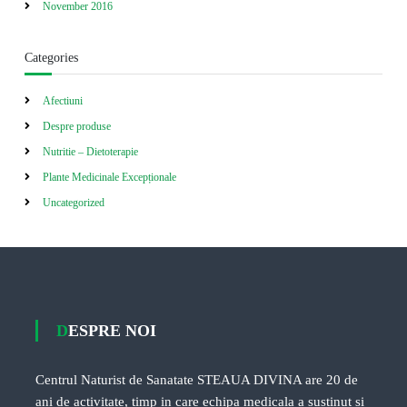
November 2016
Categories
Afectiuni
Despre produse
Nutritie – Dietoterapie
Plante Medicinale Excepționale
Uncategorized
DESPRE NOI
Centrul Naturist de Sanatate STEAUA DIVINA are 20 de
ani de activitate, timp in care echipa medicala a sustinut si