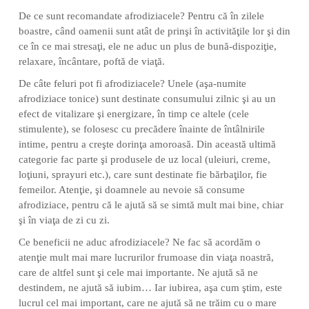
De ce sunt recomandate afrodiziacele? Pentru că în zilele
boastre, când oamenii sunt atât de prinşi în activităţile lor şi din
ce în ce mai stresaţi, ele ne aduc un plus de bună-dispoziţie,
relaxare, încântare, poftă de viaţă.
De câte feluri pot fi afrodiziacele? Unele (aşa-numite
afrodiziace tonice) sunt destinate consumului zilnic şi au un
efect de vitalizare şi energizare, în timp ce altele (cele
stimulente), se folosesc cu precădere înainte de întâlnirile
intime, pentru a creşte dorinţa amoroasă. Din această ultimă
categorie fac parte şi produsele de uz local (uleiuri, creme,
loţiuni, sprayuri etc.), care sunt destinate fie bărbaţilor, fie
femeilor. Atenţie, şi doamnele au nevoie să consume
afrodiziace, pentru că le ajută să se simtă mult mai bine, chiar
şi în viaţa de zi cu zi.
Ce beneficii ne aduc afrodiziacele? Ne fac să acordăm o
atenţie mult mai mare lucrurilor frumoase din viaţa noastră,
care de altfel sunt şi cele mai importante. Ne ajută să ne
destindem, ne ajută să iubim… Iar iubirea, aşa cum ştim, este
lucrul cel mai important, care ne ajută să ne trăim cu o mare