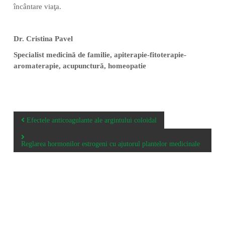
încântare viaţa.
Dr. Cristina Pavel
Specialist medicină de familie, apiterapie-fitoterapie-
aromaterapie, acupunctură, homeopatie
P
Efectele anticoagulante ale argintului coloidal
o
s
Reglarea hormonilor estrogeni cu ajutorul plantelor medicinale
t
n
a
v
You May Also Like
i
g