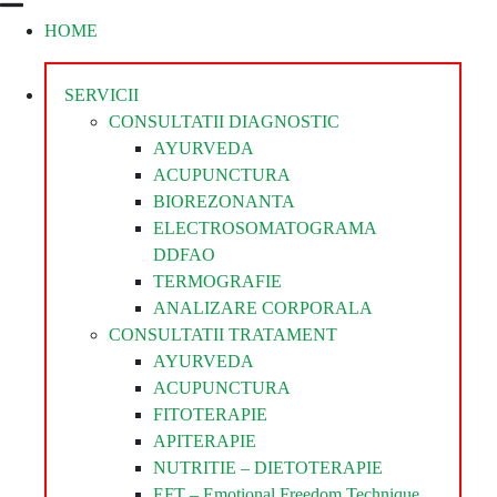
HOME
Divina
Steaua
Divina
SERVICII
CONSULTATII DIAGNOSTIC
AYURVEDA
ACUPUNCTURA
BIOREZONANTA
ELECTROSOMATOGRAMA
DDFAO
TERMOGRAFIE
ANALIZARE CORPORALA
CONSULTATII TRATAMENT
AYURVEDA
ACUPUNCTURA
FITOTERAPIE
APITERAPIE
NUTRITIE – DIETOTERAPIE
EFT – Emotional Freedom Technique