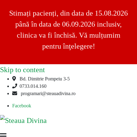
Stimați pacienți, din data de 15.08.2026
până în data de 06.09.2026 inclusiv,
clinica va fi închisă. Vă mulțumim
pentru înţelegere!
Skip to content
Bd. Dimitrie Pompeiu 3-5
0733.014.160
programari@steauadivina.ro
Facebook
Steaua
Clinica