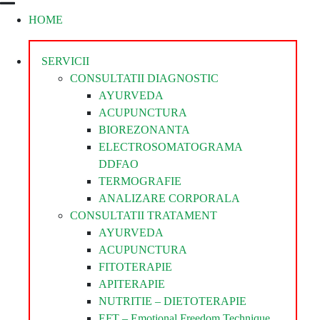
HOME
Divina
Steaua
Divina
SERVICII
CONSULTATII DIAGNOSTIC
AYURVEDA
ACUPUNCTURA
BIOREZONANTA
ELECTROSOMATOGRAMA
DDFAO
TERMOGRAFIE
ANALIZARE CORPORALA
CONSULTATII TRATAMENT
AYURVEDA
ACUPUNCTURA
FITOTERAPIE
APITERAPIE
NUTRITIE – DIETOTERAPIE
EFT – Emotional Freedom Technique