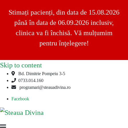
Stimați pacienți, din data de 15.08.2026
până în data de 06.09.2026 inclusiv,
clinica va fi închisă. Vă mulțumim
pentru înţelegere!
Skip to content
Bd. Dimitrie Pompeiu 3-5
0733.014.160
programari@steauadivina.ro
Facebook
Steaua
Clinica