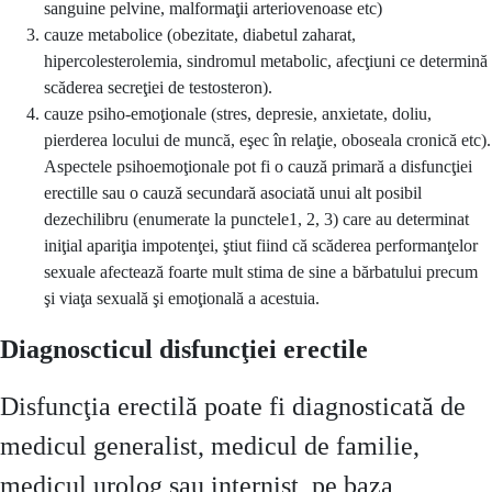
sanguine pelvine, malformaţii arteriovenoase etc)
cauze metabolice (obezitate, diabetul zaharat,
hipercolesterolemia, sindromul metabolic, afecţiuni ce determină
scăderea secreţiei de testosteron).
cauze psiho-emoţionale (stres, depresie, anxietate, doliu,
pierderea locului de muncă, eşec în relaţie, oboseala cronică etc).
Aspectele psihoemoţionale pot fi o cauză primară a disfuncţiei
erectille sau o cauză secundară asociată unui alt posibil
dezechilibru (enumerate la punctele1, 2, 3) care au determinat
iniţial apariţia impotenţei, ştiut fiind că scăderea performanţelor
sexuale afectează foarte mult stima de sine a bărbatului precum
şi viaţa sexuală şi emoţională a acestuia.
Diagnoscticul disfuncţiei erectile
Disfuncţia erectilă poate fi diagnosticată de
medicul generalist, medicul de familie,
medicul urolog sau internist, pe baza