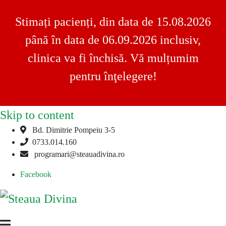
Stimați pacienți, din data de 15.08.2026
până în data de 06.09.2026 inclusiv,
clinica va fi închisă. Vă mulțumim
pentru înţelegere!
Skip to content
Bd. Dimitrie Pompeiu 3-5
0733.014.160
programari@steauadivina.ro
Facebook
Steaua
Clinica