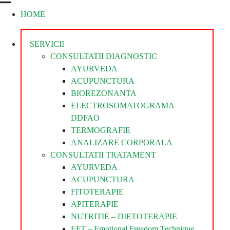
HOME
Divina
Steaua
Divina
SERVICII
CONSULTATII DIAGNOSTIC
AYURVEDA
ACUPUNCTURA
BIOREZONANTA
ELECTROSOMATOGRAMA
DDFAO
TERMOGRAFIE
ANALIZARE CORPORALA
CONSULTATII TRATAMENT
AYURVEDA
ACUPUNCTURA
FITOTERAPIE
APITERAPIE
NUTRITIE – DIETOTERAPIE
EFT – Emotional Freedom Technique