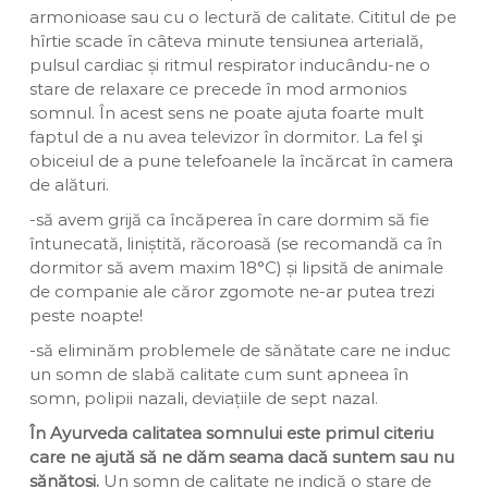
armonioase sau cu o lectură de calitate. Cititul de pe
hîrtie scade în câteva minute tensiunea arterială,
pulsul cardiac și ritmul respirator inducându-ne o
stare de relaxare ce precede în mod armonios
somnul. În acest sens ne poate ajuta foarte mult
faptul de a nu avea televizor în dormitor. La fel şi
obiceiul de a pune telefoanele la încărcat în camera
de alături.
-să avem grijă ca încăperea în care dormim să fie
întunecată, liniștită, răcoroasă (se recomandă ca în
dormitor să avem maxim 18°C) și lipsită de animale
de companie ale căror zgomote ne-ar putea trezi
peste noapte!
-să eliminăm problemele de sănătate care ne induc
un somn de slabă calitate cum sunt apneea în
somn, polipii nazali, deviațiile de sept nazal.
În Ayurveda calitatea somnului este primul citeriu
care ne ajută să ne dăm seama dacă suntem sau nu
sănătoși.
Un somn de calitate ne indică o stare de