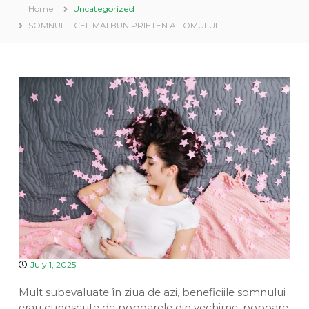
a
Home
Uncategorized
v
u
e
SOMNUL – CEL MAI BUN PRIETEN AL OMULUI
i
a
n
D
n
t
i
a
v
i
n
a
July 1, 2025
Mult subevaluate în ziua de azi, beneficiile somnului
erau cunoscute de popoarele din vechime, popoare