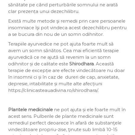
sănătate pe când perturbările somnului ne arată
clar prezența unui dezechilibru.
Există multe metode şi remedii prin care persoanele
insomniace îşi pot vindeca acest dezechilibru pentru
a se bucura din nou de un somn odihnitor.
Terapiile ayurvedice ne pot ajuta foarte mult să
avem un somn sănătos. Cea mai eficientă terapie
ayurvedică ce ne ajută să revenim la un somn
odihnitor și de calitate este
Shirodhara
. Această
terapie de excepție are
efecte vindecătoare nu doar
în insomnii ci și în caz de dureri de cap, anxietate,
depresie, iritabilitate și multe alte afecțiuni
https://clinicasteauadivina.ro/shirodhara/
.
Plantele medicinale
ne pot ajuta și ele foarte mult în
acest sens. Pulberile de plante medicinale sunt
remediul perfect deoarece în afară de substanţele
vindecătoare propriu-zise, ţinute sub limbă 10-15