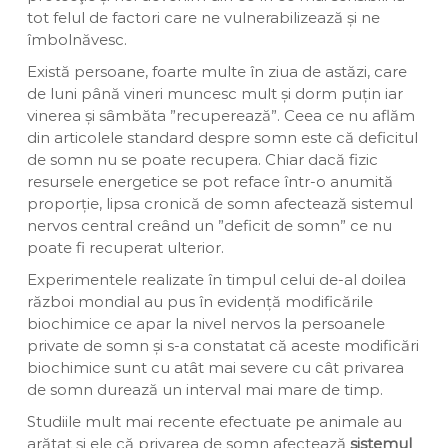
tot felul de factori care ne vulnerabilizează și ne
îmbolnăvesc.
Există persoane, foarte multe în ziua de astăzi, care
de luni până vineri muncesc mult și dorm puțin iar
vinerea și sâmbăta ”recuperează”. Ceea ce nu aflăm
din articolele standard despre somn este că deficitul
de somn nu se poate recupera. Chiar dacă fizic
resursele energetice se pot reface într-o anumită
proporție, lipsa cronică de somn afectează sistemul
nervos central creând un ”deficit de somn” ce nu
poate fi recuperat ulterior.
Experimentele realizate în timpul celui de-al doilea
război mondial au pus în evidență modificările
biochimice ce apar la nivel nervos la persoanele
private de somn și s-a constatat că aceste modificări
biochimice sunt cu atât mai severe cu cât privarea
de somn durează un interval mai mare de timp.
Studiile mult mai recente efectuate pe animale au
arătat și ele că privarea de somn afectează
sistemul