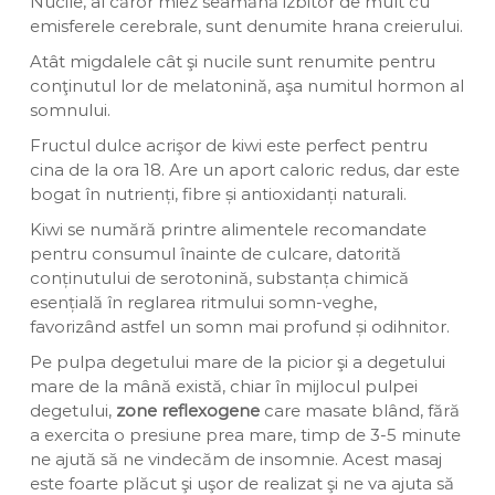
Nucile, al căror miez seamănă izbitor de mult cu
emisferele cerebrale, sunt denumite hrana creierului.
Atât migdalele cât şi nucile sunt renumite pentru
conţinutul lor de melatonină, aşa numitul hormon al
somnului.
Fructul dulce acrişor de kiwi este perfect pentru
cina de la ora 18. Are un aport caloric redus, dar este
bogat în nutrienți, fibre și antioxidanți naturali.
Kiwi se numără printre alimentele recomandate
pentru consumul înainte de culcare, datorită
conținutului de serotonină, substanța chimică
esențială în reglarea ritmului somn-veghe,
favorizând astfel un somn mai profund și odihnitor.
Pe pulpa degetului mare de la picior şi a degetului
mare de la mână există, chiar în mijlocul pulpei
degetului,
zone reflexogene
care masate blând, fără
a exercita o presiune prea mare, timp de 3-5 minute
ne ajută să ne vindecăm de insomnie. Acest masaj
este foarte plăcut şi uşor de realizat şi ne va ajuta să