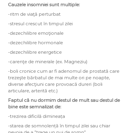
Cauzele insomniei sunt multiple:
-ritm de viaţă perturbat
-stresul crescut în timpul zilei
-dezechilibre emoţionale
-dezechilibre hormonale
-dezechilibre energetice
-carenţe de minerale (ex. Magneziu)
-boli cronice cum ar fi adenomul de prostată care
trezeşte bărbatul de mai multe ori pe noapte,
diverse afecţiuni care provoacă dureri (boli
articulare, arterită etc.)
Faptul că nu dormim destul de mult sau destul de
bine este semnalizat de:
-trezirea dificilă dimineața
-starea de somnolență în timpul zilei sau chiar
nevoia de a ”trage un pui de somn”