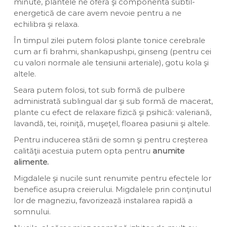
minute, plantele ne oferă şi componenta subtil-
energetică de care avem nevoie pentru a ne
echilibra şi relaxa.
În timpul zilei putem folosi plante tonice cerebrale
cum ar fi brahmi, shankapushpi, ginseng (pentru cei
cu valori normale ale tensiunii arteriale), gotu kola şi
altele.
Seara putem folosi, tot sub formă de pulbere
administrată sublingual dar şi sub formă de macerat,
plante cu efect de relaxare fizică şi psihică: valeriană,
lavandă, tei, roiniţă, muşeţel, floarea pasiunii şi altele.
Pentru inducerea stării de somn şi pentru creşterea
calităţii acestuia putem opta pentru
anumite
alimente.
Migdalele şi nucile sunt renumite pentru efectele lor
benefice asupra creierului. Migdalele prin conţinutul
lor de magneziu, favorizează instalarea rapidă a
somnului.