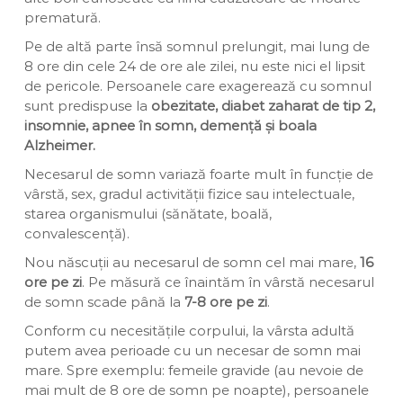
prematură.
Pe de altă parte însă somnul prelungit, mai lung de
8 ore din cele 24 de ore ale zilei, nu este nici el lipsit
de pericole. Persoanele care exagerează cu somnul
sunt predispuse la
obezitate, diabet zaharat de tip 2,
insomnie, apnee în somn, demență și boala
Alzheimer.
Necesarul de somn variază foarte mult în funcție de
vârstă, sex, gradul activității fizice sau intelectuale,
starea organismului (sănătate, boală,
convalescență).
Nou născuții au necesarul de somn cel mai mare,
16
ore pe zi
. Pe măsură ce înaintăm în vârstă necesarul
de somn scade până la
7-8 ore pe zi
.
Conform cu necesitățile corpului, la vârsta adultă
putem avea perioade cu un necesar de somn mai
mare. Spre exemplu: femeile gravide (au nevoie de
mai mult de 8 ore de somn pe noapte), persoanele