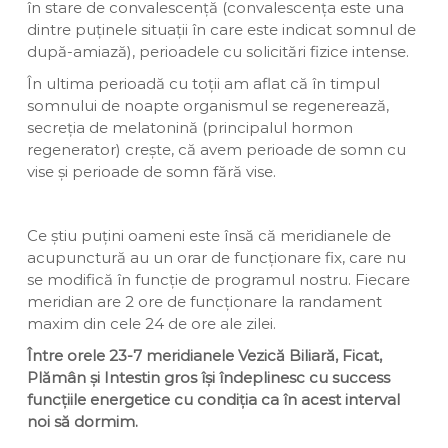
în stare de convalescență (convalescența este una
dintre puținele situații în care este indicat somnul de
după-amiază), perioadele cu solicitări fizice intense.
În ultima perioadă cu toții am aflat că în timpul
somnului de noapte organismul se regenerează,
secreția de melatonină (principalul hormon
regenerator) crește, că avem perioade de somn cu
vise și perioade de somn fără vise.
Ce știu puțini oameni este însă că meridianele de
acupunctură au un orar de funcționare fix, care nu
se modifică în funcție de programul nostru. Fiecare
meridian are 2 ore de funcționare la randament
maxim din cele 24 de ore ale zilei.
Între orele 23-7 meridianele Vezică Biliară, Ficat,
Plămân și Intestin gros își îndeplinesc cu success
funcțiile energetice cu condiția ca în acest interval
noi să dormim.