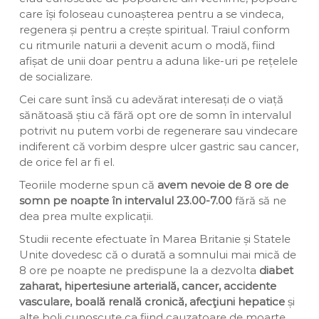
care își foloseau cunoașterea pentru a se vindeca,
regenera și pentru a crește spiritual. Traiul conform
cu ritmurile naturii a devenit acum o modă, fiind
afișat de unii doar pentru a aduna like-uri pe rețelele
de socializare.
Cei care sunt însă cu adevărat interesați de o viață
sănătoasă știu că fără opt ore de somn în intervalul
potrivit nu putem vorbi de regenerare sau vindecare
indiferent că vorbim despre ulcer gastric sau cancer,
de orice fel ar fi el.
Teoriile moderne spun că
avem nevoie de 8 ore de
somn pe noapte în intervalul 23.00-7.00
fără să ne
dea prea multe explicații.
Studii recente efectuate în Marea Britanie și Statele
Unite dovedesc că o durată a somnului mai mică de
8 ore pe noapte ne predispune la a dezvolta
diabet
zaharat, hipertesiune arterială, cancer, accidente
vasculare, boală renală cronică, afecţiuni hepatice
și
alte boli cunoscute ca fiind cauzatoare de moarte