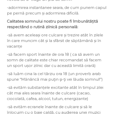
-adormirea instantanee seara, de cum punem capul
pe pernă precum și adormirea dificilă.
Calitatea somnului nostru poate fi îmbunătățită
respectând o rutină zilnică personală:
-să avem aceleași ore culcare și trezire atât în zilele
în care muncim cât și la sfârsit de săptămână și în
vacanțe
-să facem sport înainte de ora 18 ( ca să avem un
somn de calitate este chiar recomandat să facem
un sport ușor zilnic dar cu această limită orară)
-să luăm cina la cel târziu ora 18 (un proverb arab
spune “Mănâncă mai puţin şi-ţi vei lăuda somnul!”)
-să evităm substanțele excitante atât în timpul zilei
cât mai ales seara înainte de culcare (cacao,
ciocolată, cafea, alcool, tutun, energizante)
-să evităm ecranele înainte de culcare și să le
înlocuim cu o baie caldă, cu audierea unei muzici