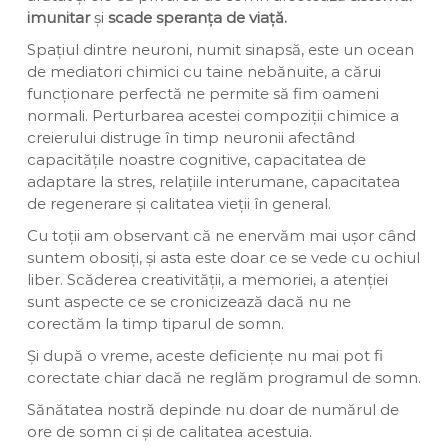
imunitar
și
scade speranța de viață.
Spațiul dintre neuroni, numit sinapsă, este un ocean
de mediatori chimici cu taine nebănuite, a cărui
funcționare perfectă ne permite să fim oameni
normali. Perturbarea acestei compoziții chimice a
creierului distruge în timp neuronii afectând
capacitățile noastre cognitive, capacitatea de
adaptare la stres, relațiile interumane, capacitatea
de regenerare și calitatea vieții în general.
Cu toții am observant că ne enervăm mai ușor când
suntem obosiți, și asta este doar ce se vede cu ochiul
liber. Scăderea creativității, a memoriei, a atenției
sunt aspecte ce se cronicizează dacă nu ne
corectăm la timp tiparul de somn.
Și după o vreme, aceste deficiențe nu mai pot fi
corectate chiar dacă ne reglăm programul de somn.
Sănătatea nostră depinde nu doar de numărul de
ore de somn ci și de calitatea acestuia.