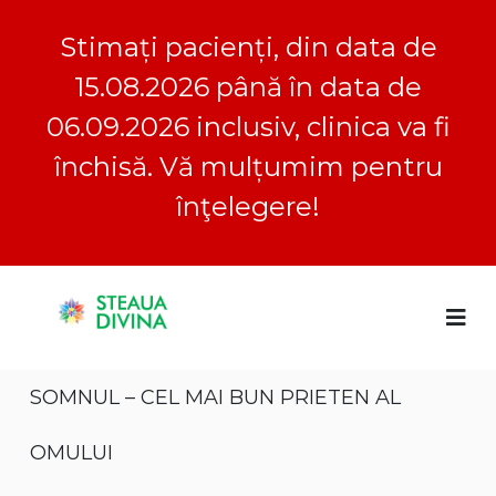
Stimați pacienți, din data de
15.08.2026 până în data de
06.09.2026 inclusiv, clinica va fi
închisă. Vă mulțumim pentru
înţelegere!
S
S
C
k
l
i
t
i
p
e
n
t
a
i
SOMNUL – CEL MAI BUN PRIETEN AL
o
c
u
a
c
a
S
o
OMULUI
D
t
n
e
i
t