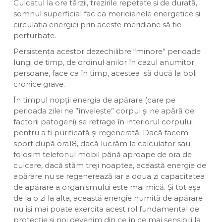
Culcatul la ore târzii, trezirile repetate și de durată,
somnul superficial fac ca meridianele energetice și
circulația energiei prin aceste meridiane să fie
perturbate.
Persistența acestor dezechilibre “minore” perioade
lungi de timp, de ordinul anilor în cazul anumitor
persoane, face ca în timp, acestea să ducă la boli
cronice grave.
În timpul nopții energia de apărare (care pe
perioada zilei ne ”învelește” corpul și ne apără de
factorii patogeni) se retrage în interiorul corpului
pentru a fi purificată și regenerată. Dacă facem
sport după ora18, dacă lucrăm la calculator sau
folosim telefonul mobil până aproape de ora de
culcare, dacă stăm treji noaptea, această energie de
apărare nu se regenerează iar a doua zi capacitatea
de apărare a organismului este mai mică. Și tot așa
de la o zi la alta, această energie numită de apărare
nu își mai poate exercita acest rol fundamental de
protecţie și noi devenim din ce în ce mai sensibili la