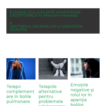
P
COAMA LEULUI-PLANTE ADAPTOGENE
EXCEPȚIONALE 10 (Hericium erinaceus)
o
s
ANOTIMPUL VACANȚELOR ȘI SĂNĂTATEA
t
NOASTRĂ
n
a
v
i
You May Also Like
g
a
t
i
o
n
Emoţiile
Terapii
Terapiile
negative şi
complement
alternative
rolul lor în
are în bolile
pentru
apariţia
pulmonare
problemele
bolilor