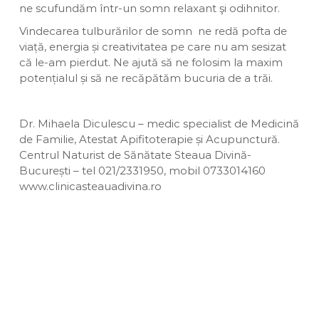
ne scufundăm într-un somn relaxant şi odihnitor.
Vindecarea tulburărilor de somn ne redă pofta de
viață, energia și creativitatea pe care nu am sesizat
că le-am pierdut. Ne ajută să ne folosim la maxim
potențialul și să ne recăpătăm bucuria de a trăi.
Dr. Mihaela Diculescu – medic specialist de Medicină
de Familie, Atestat Apifitoterapie și Acupunctură.
Centrul Naturist de Sănătate Steaua Divină-
București – tel 021/2331950, mobil 0733014160
www.clinicasteauadivina.ro