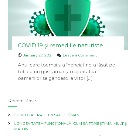
a
v
u
e
i
a
n
D
n
t
i
a
v
i
n
a
COVID 19 şi remediile naturiste
o
January 27, 2021
Leave a Comment
n
Anul care tocmai s-a încheiat ne-a lăsat pe
C
toţi cu un gust amar şi majoritatea
O
V
oamenilor se gândesc la viitor […]
I
D
1
9
Recent Posts
ş
i
GLUCOZA – PRIETEN SAU DUȘMAN
r
e
LONGEVITATEA FUNCȚIONALĂ: CUM SĂ TRĂIEȘTI MAI MULT ȘI
m
MAI BINE
e