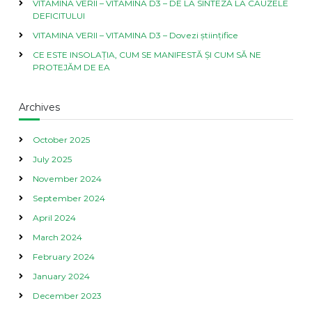
d
VITAMINA VERII – VITAMINA D3 – DE LA SINTEZĂ LA CAUZELE
i
DEFICITULUI
i
VITAMINA VERII – VITAMINA D3 – Dovezi științifice
l
e
CE ESTE INSOLAȚIA, CUM SE MANIFESTĂ ȘI CUM SĂ NE
n
PROTEJĂM DE EA
a
t
u
Archives
r
i
October 2025
s
t
July 2025
e
November 2024
September 2024
April 2024
March 2024
February 2024
January 2024
December 2023