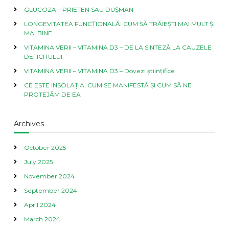
ș
GLUCOZA – PRIETEN SAU DUȘMAN
i
LONGEVITATEA FUNCȚIONALĂ: CUM SĂ TRĂIEȘTI MAI MULT ȘI
b
MAI BINE
e
n
VITAMINA VERII – VITAMINA D3 – DE LA SINTEZĂ LA CAUZELE
e
DEFICITULUI
f
VITAMINA VERII – VITAMINA D3 – Dovezi științifice
i
c
CE ESTE INSOLAȚIA, CUM SE MANIFESTĂ ȘI CUM SĂ NE
i
PROTEJĂM DE EA
i
l
e
Archives
e
i
October 2025
July 2025
November 2024
September 2024
April 2024
March 2024