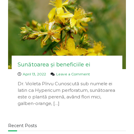
a
v
u
e
i
a
n
D
n
t
i
a
v
i
n
a
Sunătoarea și beneficiile ei
o
April 13, 2022
Leave a Comment
n
Dr. Violeta Pîrvu Cunoscută sub numele ei
S
latin ca Hypericum perforatum, sunătoarea
u
n
este o plantă perenă, având flori mici,
ă
galben-orange, […]
t
o
a
r
Recent Posts
e
a