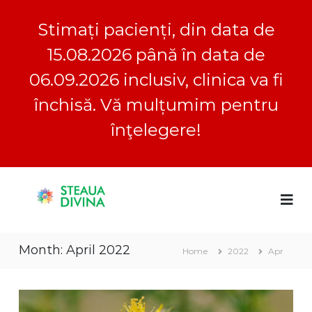
Stimați pacienți, din data de
15.08.2026 până în data de
06.09.2026 inclusiv, clinica va fi
închisă. Vă mulțumim pentru
înţelegere!
S
S
C
k
l
i
t
i
p
e
n
t
a
i
Month:
April 2022
o
c
Home
2022
Apr
u
a
c
a
S
o
D
t
n
e
i
t