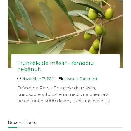
a
v
u
e
i
a
n
D
n
t
i
a
v
i
n
a
Frunzele de măslin- remediu
nebănuit
o
November 17, 2021
Leave a Comment
n
Dr.Violeta Pârvu Frunzele de măslin,
F
cunoscute și folosite în medicina orientală
r
u
de cel puțin 3000 de ani, sunt unele din […]
n
z
e
l
Recent Posts
e
d