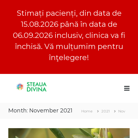
Stimați pacienți, din data de
15.08.2026 până în data de
06.09.2026 inclusiv, clinica va fi
închisă. Vă mulțumim pentru
înţelegere!
S
S
C
k
l
i
t
i
p
e
n
t
a
i
Month:
November 2021
o
c
Home
2021
Nov
u
a
c
a
S
o
D
t
n
e
i
t