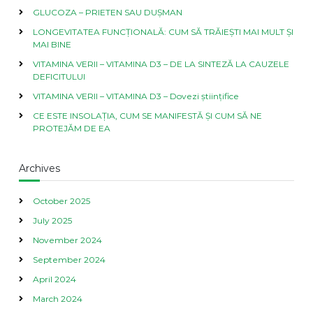
GLUCOZA – PRIETEN SAU DUȘMAN
e
m
LONGEVITATEA FUNCȚIONALĂ: CUM SĂ TRĂIEȘTI MAI MULT ȘI
ă
MAI BINE
s
l
VITAMINA VERII – VITAMINA D3 – DE LA SINTEZĂ LA CAUZELE
i
DEFICITULUI
n
VITAMINA VERII – VITAMINA D3 – Dovezi științifice
-
r
CE ESTE INSOLAȚIA, CUM SE MANIFESTĂ ȘI CUM SĂ NE
e
PROTEJĂM DE EA
m
e
d
Archives
i
u
October 2025
n
e
July 2025
b
ă
November 2024
n
September 2024
u
i
April 2024
t
March 2024