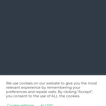
We use cookies on our website to give you the most
relevant experience by remembering your
preferences and repeat visits. By clicking “Accept”,
you consent to the use of ALL the cookies.
Cookie settings
ACCEPT