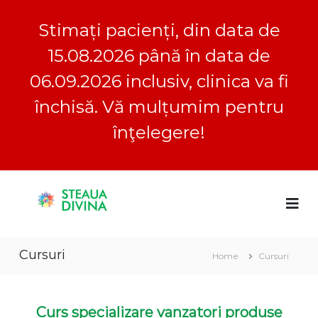
Stimați pacienți, din data de
15.08.2026 până în data de
06.09.2026 inclusiv, clinica va fi
închisă. Vă mulțumim pentru
înţelegere!
S
S
C
k
l
i
t
i
p
e
n
t
a
i
Cursuri
o
c
Home
Cursuri
u
a
c
a
S
o
D
t
n
e
Curs specializare vanzatori produse
i
t