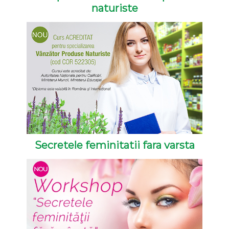
a
naturiste
v
u
e
i
a
n
D
n
t
i
a
v
i
n
a
Secretele feminitatii fara varsta