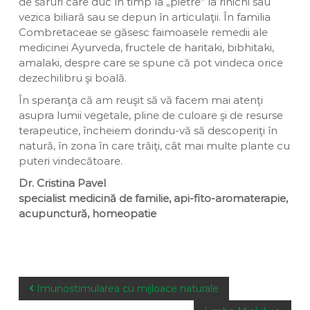
de săruri care duc în timp la „pietre” la rinichi sau
vezica biliară sau se depun în articulaţii. În familia
Combretaceae se găsesc faimoasele remedii ale
medicinei Ayurveda, fructele de haritaki, bibhitaki,
amalaki, despre care se spune că pot vindeca orice
dezechilibru şi boală.
În speranţa că am reuşit să vă facem mai atenţi
asupra lumii vegetale, pline de culoare şi de resurse
terapeutice, încheiem dorindu-vă să descoperiţi în
natură, în zona în care trăiţi, cât mai multe plante cu
puteri vindecătoare.
Dr. Cristina Pavel
specialist medicină de familie, api-fito-aromaterapie,
acupunctură, homeopatie
P
Imunostimularea cu mijloace naturale
o