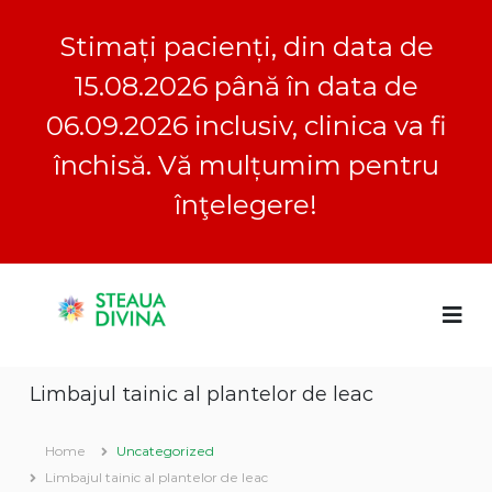
Stimați pacienți, din data de
15.08.2026 până în data de
06.09.2026 inclusiv, clinica va fi
închisă. Vă mulțumim pentru
înţelegere!
S
S
C
k
l
i
t
i
p
e
n
t
a
i
Limbajul tainic al plantelor de leac
o
c
u
a
c
a
S
o
Home
Uncategorized
D
t
n
e
Limbajul tainic al plantelor de leac
i
t