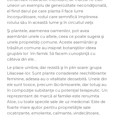
uneori un exemplu de generozitate necondiţionată,
el fiind darul pe care planta îl face lumii
înconjurătoare, rodul care semnifică împlinirea
rolului său în această lume şi în circuitul vieţii.
Şi plantele, asemenea oamenilor, pot avea
asemănări unele cu altele, ceea ce poate sugera şi
unele proprietăţi comune. Aceste asemănări şi
trăsături comune au insiprat botaniştilor ideea
grupării lor îm familii. Să facem cunoştinţă cu
câteva din ele…
Le place umbra, dar rezistă şi în plin soare: grupa
Liliaceae-lor. Sunt plante considerate reechilibrante
feminine, adesea au o vitalitate deosebită. Unele din
ele sunt toxice, precum lăcrămioarele, dar totuşi au
în compoziţie substanţe cu potenţial terapeutic. Un
reprezentant de marcă al familiei este renumita
Aloe, cu toate speciile sale de uz medicinal. Este de
foarte mare ajutor pentru proprietăţile sale
cicatrizante, emoliente, calmante, vindecătoare,