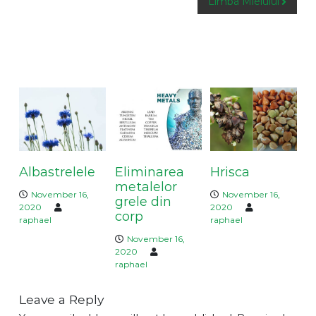
Limba Mielului
s
t
n
a
You May Also Like
v
i
g
a
t
i
Albastrelele
Eliminarea
Hrisca
o
metalelor
n
November 16,
November 16,
grele din
2020
2020
corp
raphael
raphael
November 16,
2020
raphael
Leave a Reply