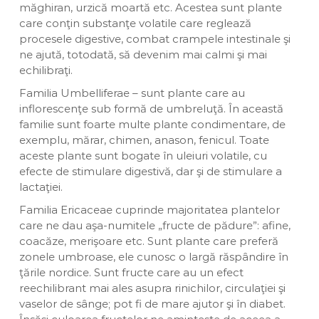
măghiran, urzică moartă etc. Acestea sunt plante
care conţin substanţe volatile care reglează
procesele digestive, combat crampele intestinale şi
ne ajută, totodată, să devenim mai calmi şi mai
echilibraţi.
Familia Umbelliferae – sunt plante care au
inflorescenţe sub formă de umbreluţă. În această
familie sunt foarte multe plante condimentare, de
exemplu, mărar, chimen, anason, fenicul. Toate
aceste plante sunt bogate în uleiuri volatile, cu
efecte de stimulare digestivă, dar şi de stimulare a
lactaţiei.
Familia Ericaceae cuprinde majoritatea plantelor
care ne dau aşa-numitele „fructe de pădure”: afine,
coacăze, merişoare etc. Sunt plante care preferă
zonele umbroase, ele cunosc o largă răspândire în
ţările nordice. Sunt fructe care au un efect
reechilibrant mai ales asupra rinichilor, circulaţiei şi
vaselor de sânge; pot fi de mare ajutor şi în diabet.