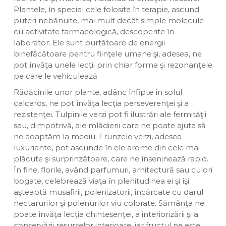
Plantele, în special cele folosite în terapie, ascund
puteri nebănuite, mai mult decât simple molecule
cu activitate farmacologică, descoperite în
laborator. Ele sunt purtătoare de energii
binefăcătoare pentru fiinţele umane şi, adesea, ne
pot învăţa unele lecţii prin chiar forma şi rezonanţele
pe care le vehiculează.
Rădăcinile unor plante, adânc înfipte în solul
calcaros, ne pot învăţa lecţia perseverenţei şi a
rezistenţei. Tulpinile verzi pot fi ilustrări ale fermităţii
sau, dimpotrivă, ale mlădierii care ne poate ajuta să
ne adaptăm la mediu. Frunzele verzi, adesea
luxuriante, pot ascunde în ele arome din cele mai
plăcute şi surprinzătoare, care ne înseninează rapid.
În fine, florile, având parfumuri, arhitectură sau culori
bogate, celebrează viaţa în plenitudinea ei şi îşi
aşteaptă musafirii, polenizatorii, încărcate cu darul
nectarurilor şi polenurilor viu colorate. Sămânţa ne
poate învăţa lecţia chintesenţei, a interiorizării şi a
conservării resurselor interioare, iar fructul ne este