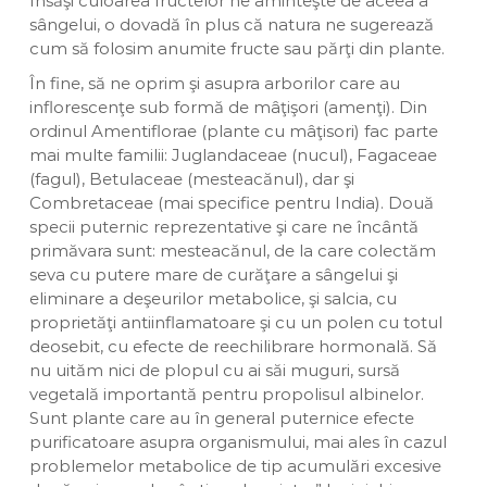
Însăşi culoarea fructelor ne aminteşte de aceea a
sângelui, o dovadă în plus că natura ne sugerează
cum să folosim anumite fructe sau părţi din plante.
În fine, să ne oprim şi asupra arborilor care au
inflorescenţe sub formă de mâţişori (amenţi). Din
ordinul Amentiflorae (plante cu mâţisori) fac parte
mai multe familii: Juglandaceae (nucul), Fagaceae
(fagul), Betulaceae (mesteacănul), dar şi
Combretaceae (mai specifice pentru India). Două
specii puternic reprezentative şi care ne încântă
primăvara sunt: mesteacănul, de la care colectăm
seva cu putere mare de curăţare a sângelui şi
eliminare a deşeurilor metabolice, şi salcia, cu
proprietăţi antiinflamatoare şi cu un polen cu totul
deosebit, cu efecte de reechilibrare hormonală. Să
nu uităm nici de plopul cu ai săi muguri, sursă
vegetală importantă pentru propolisul albinelor.
Sunt plante care au în general puternice efecte
purificatoare asupra organismului, mai ales în cazul
problemelor metabolice de tip acumulări excesive