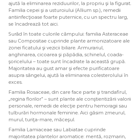
ajută la eliminarea reziduurilor, la propriu şi la figurat.
Familia cepei şi a usturoiului (Allium sp.), remedii
antiinfecţioase foarte puternice, cu un spectru larg,
se încadrează tot aici.
Surâd în toate culorile câmpului: familia Asteraceae
sau Compositae cuprinde plante armonizatoare ale
zonei ficatului şi vezicii biliare. Armurariul,
anghinarea, cicoarea şi păpădia, schinelul, coada-
şoricelului – toate sunt încadrate la această grupă.
Majoritatea au gust amar şi efecte purificatoare
asupra sângelui, ajută la eliminarea colesterolului în
exces.
Familia Rosaceae, din care face parte şi trandafirul,
„regina florilor” – sunt plante ale conştientizării valorii
personale, remedii de elecţie pentru hemoragii sau
tulburări hormonale feminine. Aici găsim zmeurul,
murul, turiţa-mare, măceşul.
Familia Lamiaceae sau Labiatae cuprinde
majoritatea plantelor aromatice: mentă, rozmarin,