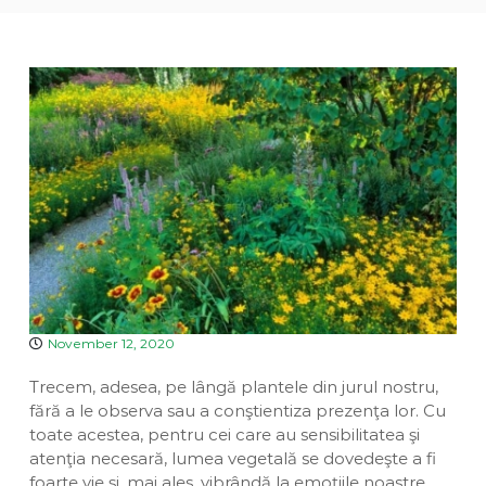
a
v
u
e
i
a
n
D
n
t
i
a
v
i
n
a
November 12, 2020
Trecem, adesea, pe lângă plantele din jurul nostru,
fără a le observa sau a conştientiza prezenţa lor. Cu
toate acestea, pentru cei care au sensibilitatea şi
atenţia necesară, lumea vegetală se dovedeşte a fi
foarte vie şi, mai ales, vibrândă la emoţiile noastre.