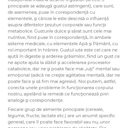
principale se adaugă gustul astringent), care sunt,
de asemenea, puse în corespondenţă cu
elementele, şi cărora le este descrisă o influenţă
asupra diferitelor ţesuturi corporale sau funcţii
metabolice. Gusturile dulce şi sărat sunt cele mai
nutritive, fiind puse în corespondenţă, în ambele
sisteme medicale, cu elementele Apă şi Pământ, cu
rol important în hrănire. Gustul iute este cel care ne
ajută în digestie şi arderea grăsimilor, fiind un gust ce
ne apote ajuta la slăbit şi accelerarea proceselor
catabolice, dar ne şi poate face mai „iuţi” mental sau
emoţional (adică ne creşte agilitatea mentală, dar ne
poate face şi să fim mai agresivi). Noi putem, astfel,
corecta unele probleme în funcţionarea corpului
nostru, apelând la remedii ce funcţionează prin
analogii şi corespondenţe.
Fiecare grup de alimente principale (cereale,
legume, fructe, lactate etc.) are un anumit specific
general, care îl poate face favorabil sau nu, unor