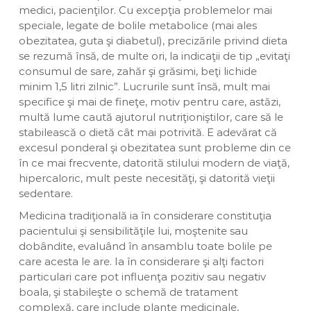
medici, pacienţilor. Cu excepţia problemelor mai
speciale, legate de bolile metabolice (mai ales
obezitatea, guta şi diabetul), precizările privind dieta
se rezumă însă, de multe ori, la indicaţii de tip „evitaţi
consumul de sare, zahăr şi grăsimi, beţi lichide
minim 1,5 litri zilnic”. Lucrurile sunt însă, mult mai
specifice şi mai de fineţe, motiv pentru care, astăzi,
multă lume caută ajutorul nutriţioniştilor, care să le
stabilească o dietă cât mai potrivită. E adevărat că
excesul ponderal şi obezitatea sunt probleme din ce
în ce mai frecvente, datorită stilului modern de viaţă,
hipercaloric, mult peste necesităţi, şi datorită vieţii
sedentare.
Medicina tradiţională ia în considerare constituţia
pacientului şi sensibilităţile lui, moştenite sau
dobândite, evaluând în ansamblu toate bolile pe
care acesta le are. Ia în considerare şi alţi factori
particulari care pot influenţa pozitiv sau negativ
boala, şi stabileşte o schemă de tratament
complexă, care include plante medicinale,