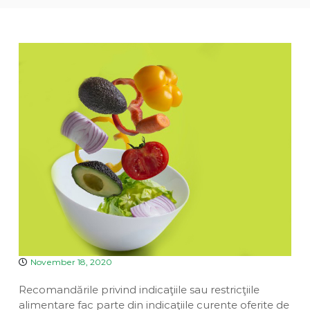
a
v
u
e
i
a
n
D
n
t
i
a
v
i
n
a
November 18, 2020
Recomandările privind indicaţiile sau restricţiile
alimentare fac parte din indicaţiile curente oferite de