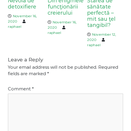
Nevoia de
Din enigmele
Starea de
o
detoxifiere
funcţionării
sănătate
n
creierului
perfectă –
November 16,
mit sau ţel
2020
November 16,
tangibil?
raphael
2020
raphael
November 12,
2020
raphael
Leave a Reply
Your email address will not be published.
Required
fields are marked
*
Comment
*