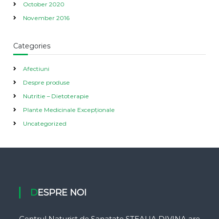
October 2020
November 2016
Categories
Afectiuni
Despre produse
Nutritie – Dietoterapie
Plante Medicinale Excepționale
Uncategorized
DESPRE NOI
Centrul Naturist de Sanatate STEAUA DIVINA are