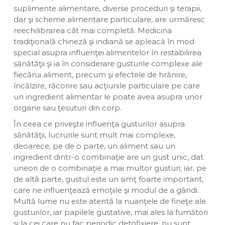
suplimente alimentare, diverse proceduri şi terapii,
dar şi scheme alimentare particulare, are urmăresc
reechilibrarea cât mai completă. Medicina
tradiţională chineză şi indiană se apleacă în mod
special asupra influenţei alimentelor în restabilirea
sănătăţii şi ia în considerare gusturile complexe ale
fiecărui aliment, precum şi efectele de hrănire,
încălzire, răcorire sau acţiunile particulare pe care
un ingredient alimentar le poate avea asupra unor
organe sau ţesuturi din corp.
În ceea ce priveşte influenţa gusturilor asupra
sănătăţii, lucrurile sunt mult mai complexe,
deoarece, pe de o parte, un aliment sau un
ingredient dintr-o combinaţie are un gust unic, dat
uneori de o combinaţie a mai multor gusturi; iar, pe
de altă parte, gustul este un simţ foarte important,
care ne influenţează emoţiile şi modul de a gândi.
Multă lume nu este atentă la nuanţele de fineţe ale
gusturilor, iar papilele gustative, mai ales la fumători
şi la cei care nu fac periodic detofixiere, nu sunt