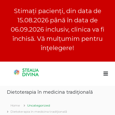
Stimați pacienți, din data de
15.08.2026 până în data de
06.09.2026 inclusiv, clinica va fi
închisă. Vă mulțumim pentru
înţelegere!
S
S
C
k
l
i
t
i
p
e
n
t
a
i
Dietoterapia în medicina tradiţională
o
c
u
a
c
a
S
o
Home
Uncategorized
D
t
n
e
Dietoterapia în medicina tradiţională
i
t