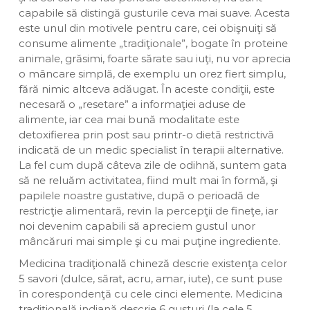
capabile să distingă gusturile ceva mai suave. Acesta
este unul din motivele pentru care, cei obişnuiţi să
consume alimente „tradiţionale”, bogate în proteine
animale, grăsimi, foarte sărate sau iuţi, nu vor aprecia
o mâncare simplă, de exemplu un orez fiert simplu,
fără nimic altceva adăugat. În aceste condiţii, este
necesară o „resetare” a informaţiei aduse de
alimente, iar cea mai bună modalitate este
detoxifierea prin post sau printr-o dietă restrictivă
indicată de un medic specialist în terapii alternative.
La fel cum după câteva zile de odihnă, suntem gata
să ne reluăm activitatea, fiind mult mai în formă, şi
papilele noastre gustative, după o perioadă de
restricţie alimentară, revin la percepţii de fineţe, iar
noi devenim capabili să apreciem gustul unor
mâncăruri mai simple şi cu mai puţine ingrediente.
Medicina tradiţională chineză descrie existenţa celor
5 savori (dulce, sărat, acru, amar, iute), ce sunt puse
în corespondenţă cu cele cinci elemente. Medicina
tradiţională indiană descrie 6 gusturi (la cele 5