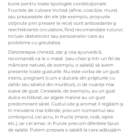
bune pentru toate tipologiile constituţionale.
Fructele de culoare închisă (afine, coacăze, mure)
sau preparatele din ele (de exemplu, siropurile
obţinute prin presare la rece) sunt antioxidante şi
reechilibrante circulatorii, fiind recomandate tuturor,
inclusiv diabeticilor sau persoanelor care au
probleme cu greutatea.
Dietoterapia chineză, dar şi cea ayurvedică,
recomandă ca la o masă (sau chiar şi într-un fel de
mâncare natural, de exemplu, o salată) să avem
prezente toate gusturile. Nu este vorba de un gust
intens, pregnant (cum e dulcele din prăjiturile cu
zahăr sau săratul din murături), ci de nuanţe mai
suave de gust. Cerealele, de exemplu, au un gust
dulce echilibrat, iar algele marine au un gust
predominant sărat. Gustul iute şi aromat îl regăsim şi
în mirodenii mai blânde, precum rozmarinul sau
cimbrişorul, cel acru, în fructe (mere, rodii, vişine
etc.), iar cel amar, în frunze precum diferitele tipuri
de salate. Putem prepara o salată la care adăugăm