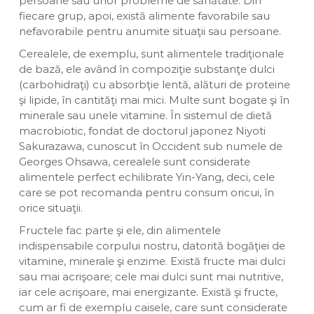
persoane sau unor probleme de sănătate. Din
fiecare grup, apoi, există alimente favorabile sau
nefavorabile pentru anumite situaţii sau persoane.
Cerealele, de exemplu, sunt alimentele tradiţionale
de bază, ele având în compoziţie substanţe dulci
(carbohidraţi) cu absorbţie lentă, alături de proteine
şi lipide, în cantităţi mai mici. Multe sunt bogate şi în
minerale sau unele vitamine. În sistemul de dietă
macrobiotic, fondat de doctorul japonez Niyoti
Sakurazawa, cunoscut în Occident sub numele de
Georges Ohsawa, cerealele sunt considerate
alimentele perfect echilibrate Yin-Yang, deci, cele
care se pot recomanda pentru consum oricui, în
orice situaţii.
Fructele fac parte şi ele, din alimentele
indispensabile corpului nostru, datorită bogăţiei de
vitamine, minerale şi enzime. Există fructe mai dulci
sau mai acrişoare; cele mai dulci sunt mai nutritive,
iar cele acrişoare, mai energizante. Există şi fructe,
cum ar fi de exemplu caisele, care sunt considerate