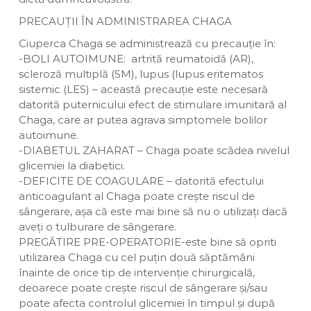
PRECAUȚII ÎN ADMINISTRAREA CHAGA
Ciuperca Chaga se administrează cu precauție în:
-BOLI AUTOIMUNE: artrită reumatoidă (AR),
scleroză multiplă (SM), lupus (lupus eritematos
sistemic (LES) – această precauție este necesară
datorită puternicului efect de stimulare imunitară al
Chaga, care ar putea agrava simptomele bolilor
autoimune.
-DIABETUL ZAHARAT – Chaga poate scădea nivelul
glicemiei la diabetici.
-DEFICITE DE COAGULARE – datorită efectului
anticoagulant al Chaga poate crește riscul de
sângerare, așa că este mai bine să nu o utilizați dacă
aveți o tulburare de sângerare.
PREGĂTIRE PRE-OPERATORIE-este bine să opriti
utilizarea Chaga cu cel puțin două săptămâni
înainte de orice tip de intervenție chirurgicală,
deoarece poate crește riscul de sângerare și/sau
poate afecta controlul glicemiei în timpul și după