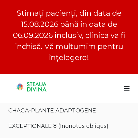
Stimați pacienți, din data de
15.08.2026 până în data de
06.09.2026 inclusiv, clinica va fi
închisă. Vă mulțumim pentru
înţelegere!
S
S
C
k
l
i
t
i
p
e
n
t
a
i
CHAGA-PLANTE ADAPTOGENE
o
c
u
a
c
a
S
o
EXCEPȚIONALE 8 (Inonotus obliqus)
D
t
n
e
i
t