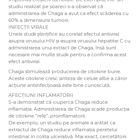
studiu realizat pe șoareci s-a observat că
adminstrarea de Chaga a avut ca efect scăderea cu
60% a dimensiunii tumorii.
INFECȚII VIRALE
Unele studii științifice au corelat efectul antiviral
asupra virusului HIV și asupra virusului hepatitei C cu
administrarea unui extract de Chaga, însă sunt
necesare mai multe studii pentru a confirma acest
efect antiviral.
Chaga stimulează producerea de citokine bune.
Aceste citokine cresc sinteza de celule albe a căror
acțiune antiinfecțioasă este bine cunoscută.
AFECȚIUNI INFLAMATORII
S-a demonstrat că ciuperca Chaga reduce
inflamația. Administrarea de Chaga scade producția
de citokine ”rele”, proinflamatorii.
De exemplu, un studiu pe animale a arătat ca
extractul de Chaga reduce inflamația peretelui
intestinal în colita ulcerativă. Mai exact, cercetătorii