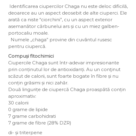
Identificarea ciupercilor Chaga nu este deloc dificilă,
deoarece au un aspect deosebit de alte ciuperci. Ele
arată ca niste “ciorchini”, cu un aspect exterior
asemanător cărbunelui ars și cu un miez galben-
portocaliu moale.
Numele ,,chaga” provine din cuvântul rusesc
pentru ciupercă.
Compuși fitochimici
Ciupercile Chaga sunt într-adevar impresionante
prin conținutul lor de antioxidanți. Au un conţinut
scăzut de calorii, sunt foarte bogate în fibre și nu
conțin grăsimi și nici zahăr.
Două lingurițe de ciupercă Chaga proaspătă conțin
aproximativ:
30 calorii
0 grame de lipide
7 grame carbohidrati
7 grame de fibre (28% DZR)
di- și triterpene