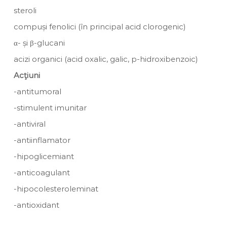
steroli
compuși fenolici (în principal acid clorogenic)
α- și β-glucani
acizi organici (acid oxalic, galic, p-hidroxibenzoic)
Acţiuni
-antitumoral
-stimulent imunitar
-antiviral
-antiinflamator
-hipoglicemiant
-anticoagulant
-hipocolesteroleminat
-antioxidant