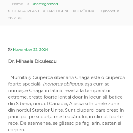
a
Home
Uncategorized
v
u
e
CHAGA-PLANTE ADAPTOGENE EXCEPȚIONALE 8 (Inonotus
i
a
n
D
obliqus)
n
t
i
a
v
i
n
a
November 22, 2024
Dr. Mihaela Diculescu
Numită și Ciuperca siberiană Chaga este o ciupercă
foarte specială.
Inonotus obliquus
, așa cum se
numește Chaga în latină, rezistă la temperaturi
extreme, crește foarte lent și doar în locuri sălbatice
din Siberia, nordul Canadei, Alaska și în unele zone
din nordul Statelor Unite. Sunt ciuperci care cresc în
principal pe scoarța mesteacănului, în climat foarte
rece. De asemenea, se găsesc pe fag, arin, castan și
carpen.