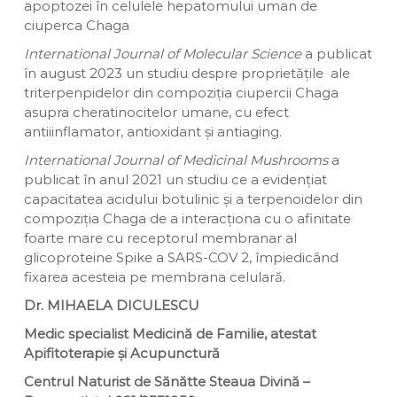
apoptozei în celulele hepatomului uman de
ciuperca Chaga
International Journal of Molecular Science
a publicat
în august 2023 un studiu despre proprietățile ale
triterpenpidelor din compoziția ciupercii Chaga
asupra cheratinocitelor umane, cu efect
antiiinflamator, antioxidant și antiaging.
International Journal of Medicinal Mushrooms
a
publicat în anul 2021 un studiu ce a evidențiat
capacitatea acidului botulinic și a terpenoidelor din
compoziția Chaga de a interacționa cu o afinitate
foarte mare cu receptorul membranar al
glicoproteine Spike a SARS-COV 2, împiedicând
fixarea acesteia pe membrana celulară.
Dr. MIHAELA DICULESCU
Medic specialist Medicină de Familie, atestat
Apifitoterapie și Acupunctură
Centrul Naturist de Sănătte Steaua Divină –