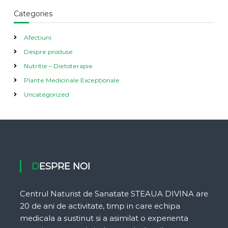
Categories
Afectiuni
Despre produse
Nutritie – Dietoterapie
Plante Medicinale Excepționale
Uncategorized
DESPRE NOI
Centrul Naturist de Sanatate STEAUA DIVINA are
20 de ani de activitate, timp in care echipa
medicala a sustinut si a asimilat o experienta