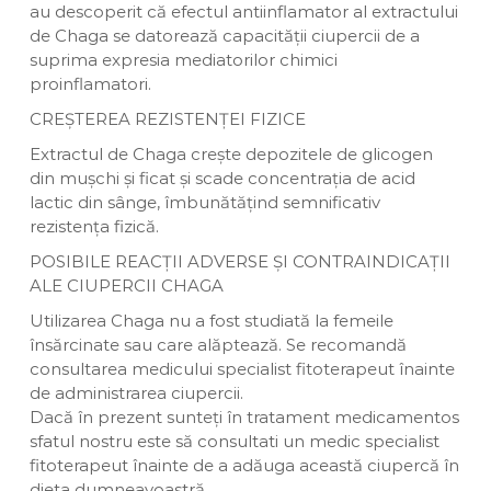
au descoperit că efectul antiinflamator al extractului
de Chaga se datorează capacității ciupercii de a
suprima expresia mediatorilor chimici
proinflamatori.
CREȘTEREA REZISTENȚEI FIZICE
Extractul de Chaga crește depozitele de glicogen
din mușchi și ficat și scade concentrația de acid
lactic din sânge, îmbunătățind semnificativ
rezistența fizică.
POSIBILE REACȚII ADVERSE ȘI CONTRAINDICAȚII
ALE CIUPERCII CHAGA
Utilizarea Chaga nu a fost studiată la femeile
însărcinate sau care alăptează. Se recomandă
consultarea medicului specialist fitoterapeut înainte
de administrarea ciupercii.
Dacă în prezent sunteți în tratament medicamentos
sfatul nostru este să consultati un medic specialist
fitoterapeut înainte de a adăuga această ciupercă în
dieta dumneavoastră.