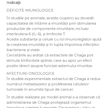
Indicaţii
DEFICITE IMUNOLOGICE
În studiile pe animale, aceste ciuperci au dovedit
capacitatea de întărire a imunității prin stimularea
producției de componente imunitare, inclusiv
interleukina 6 (IL-6), și limfocite T.
Aceste substanțe și celule cu rol imunoreglator ajută
la creșterea imunității și în lupta împotriva infecțiilor
bacteriene și virale.
Cercetările au arătat că extractele de Chaga pot
stimula limfocitele splinei, care au apoi un efect
pozitiv direct asupra funcției sistemului imunitar.
AFECȚIUNI ONCOLOGICE
În studiile experimentale extractul de Chaga a redus
numărul metastazelor și proliferarea celulelor
tumorale în anumite tipuri de cancer.
În studiile realizate pe model animal s-a observat că
administrarea de Chaga protejează organismul
împotriva creșterii tumorale. De exemplu, într-un