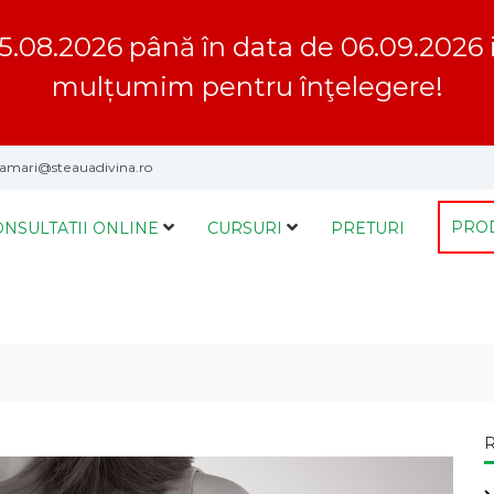
5.08.2026 până în data de 06.09.2026 inc
mulțumim pentru înţelegere!
mari@steauadivina.ro
PRO
ONSULTATII ONLINE
CURSURI
PRETURI
R