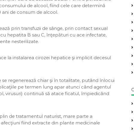
 consumului de alcool, fiind cele care determină
10 ani de consum de alcool.
ează prin transfuzii de sânge, prin contact sexual
cu hepatita B sau C, înţepături cu ace infectate,
ente nesterilizate.
ce la instalarea cirozei hepatice şi implicit decesul
 se regenerează chiar şi în totalitate, putând înlocui
licaţiile pe termen lung apar atunci când agentul
C
, virusuri) continuă să atace ficatul, împiedicând
 plin de tratamentul naturist, mare parte a
fecţiuni fiind extracte din plante medicinale