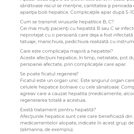
sănătoase riscul se menţine, cantitatea şi perioada
apariţia bolii hepatice. Complicaţiile apar după 5-
Cum se transmit virusurile hepatitice B, C?
Cei mai mulţi pacienţi cu hepatită B sau C se infect
neprotejat cu o persoană care deja a fost infectată 
tatuaje, manichiura, pedichiura realizată cu instrum
Care este complicaţia majoră a hepatitei?
Aceste afecţiuni hepatice, în timp, netratate, pot du
persoanei afectate, prin complicaţiile care apar.
Se poate ficatul regenera?
Ficatul este un organ unic. Este singurul organ care
celulele hepatice bolnave cu cele sănatoase. Comp
agresiv care a cauzat hepatita (medicamente, alcool
regenerarea totalâ a acestuia.
Există tratament pentru hepatită?
Afecţiunile hepatice sunt cele care beneficiază din
medicamentelor alopate, indicate în acest grup de a
(silimarina, de exemplu).