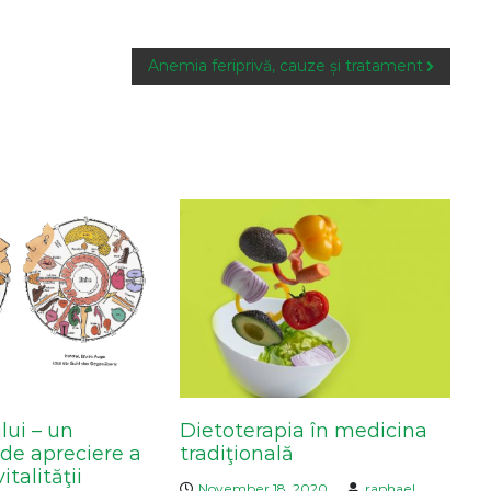
Anemia feriprivă, cauze și tratament
ului – un
Dietoterapia în medicina
de apreciere a
tradiţională
italităţii
November 18, 2020
raphael