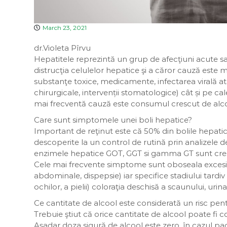
March 23, 2021
dr.Violeta Pîrvu
Hepatitele reprezintă un grup de afecţiuni acute sau
distrucţia celulelor hepatice şi a căror cauză este 
substanţe toxice, medicamente, infectarea virală atat
chirurgicale, intervenții stomatologice) cât și pe cal
mai frecventă cauză este consumul crescut de alcool 
Care sunt simptomele unei boli hepatice?
Important de reţinut este că 50% din bolile hepatic
descoperite la un control de rutină prin analizele 
enzimele hepatice GOT, GGT si gamma GT sunt cre
Cele mai frecvente simptome sunt oboseala excesivă,
abdominale, dispepsie) iar specifice stadiului tardiv a
ochilor, a pielii) coloraţia deschisă a scaunului, urin
Ce cantitate de alcool este considerată un risc pent
Trebuie ştiut că orice cantitate de alcool poate fi c
Aşadar doza sigură de alcool este zero, în cazul pa