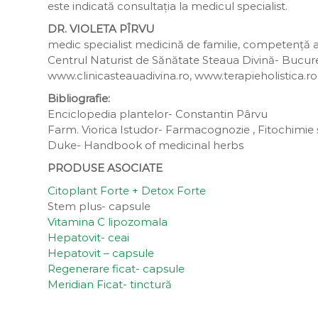
este indicată consultația la medicul specialist.
DR. VIOLETA PÎRVU
medic specialist medicină de familie, competență a
Centrul Naturist de Sănătate Steaua Divină- Bucur
www.clinicasteauadivina.ro, www.terapieholistica.ro
Bibliografie:
Enciclopedia plantelor- Constantin Pârvu
Farm. Viorica Istudor- Farmacognozie , Fitochimie ș
Duke- Handbook of medicinal herbs
PRODUSE ASOCIATE
Citoplant Forte + Detox Forte
Stem plus- capsule
Vitamina C lipozomala
Hepatovit- ceai
Hepatovit – capsule
Regenerare ficat- capsule
Meridian Ficat- tinctură