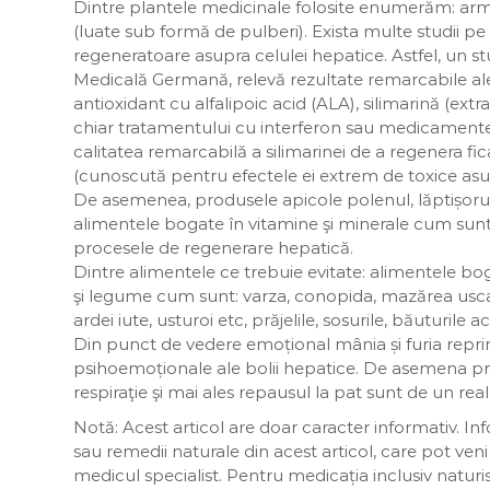
Dintre plantele medicinale folosite enumerăm: armu
(luate sub formă de pulberi). Exista multe studii p
regeneratoare asupra celulei hepatice. Astfel, un st
Medicală Germană, relevă rezultate remarcabile ale
antioxidant cu alfalipoic acid (ALA), silimarină (ext
chiar tratamentului cu interferon sau medicamente a
calitatea remarcabilă a silimarinei de a regenera f
(cunoscută pentru efectele ei extrem de toxice asupr
De asemenea, produsele apicole polenul, lăptișorul
alimentele bogate în vitamine şi minerale cum sunt c
procesele de regenerare hepatică.
Dintre alimentele ce trebuie evitate: alimentele bo
şi legume cum sunt: varza, conopida, mazărea uscată,
ardei iute, usturoi etc, prăjelile, sosurile, băuturile a
Din punct de vedere emoțional mânia și furia repr
psihoemoționale ale bolii hepatice. De asemena prac
respiraţie şi mai ales repausul la pat sunt de un real 
Notă: Acest articol are doar caracter informativ. Inf
sau remedii naturale din acest articol, care pot veni 
medicul specialist. Pentru medicația inclusiv naturist