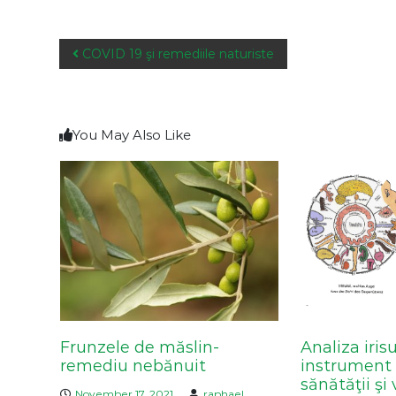
P
COVID 19 şi remediile naturiste
o
s
t
n
You May Also Like
a
v
i
g
a
t
i
o
n
Frunzele de măslin-
Analiza iris
remediu nebănuit
instrument 
sănătăţii şi v
November 17, 2021
raphael