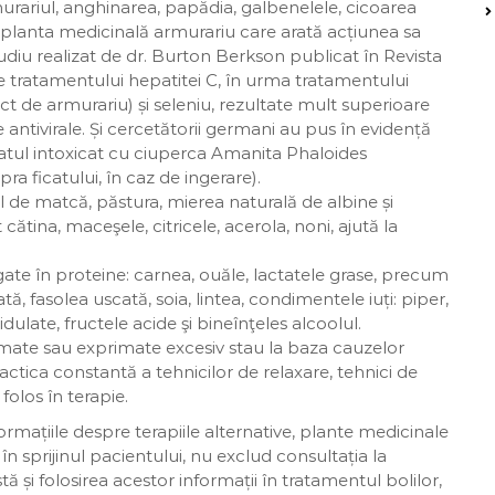
rariul, anghinarea, papădia, galbenelele, cicoarea
e planta medicinală armurariu care arată acțiunea sa
udiu realizat de dr. Burton Berkson publicat în Revista
 tratamentului hepatitei C, în urma tratamentului
ract de armurariu) și seleniu, rezultate mult superioare
ntivirale. Și cercetătorii germani au pus în evidență
icatul intoxicat cu ciuperca Amanita Phaloides
a ficatului, în caz de ingerare).
 de matcă, păstura, mierea naturală de albine și
ătina, maceşele, citricele, acerola, noni, ajută la
gate în proteine: carnea, ouăle, lactatele grase, precum
 fasolea uscată, soia, lintea, condimentele iuți: piper,
cidulate, fructele acide şi bineînţeles alcoolul.
imate sau exprimate excesiv stau la baza cauzelor
tica constantă a tehnicilor de relaxare, tehnici de
folos în terapie.
ormațiile despre terapiile alternative, plante medicinale
în sprijinul pacientului, nu exclud consultația la
ă și folosirea acestor informații în tratamentul bolilor,