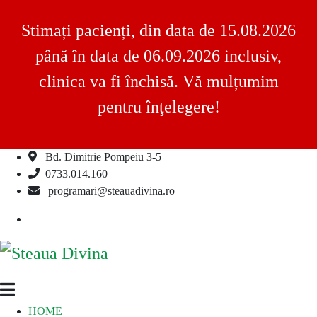
Stimați pacienți, din data de 15.08.2026
până în data de 06.09.2026 inclusiv,
clinica va fi închisă. Vă mulțumim
pentru înţelegere!
Bd. Dimitrie Pompeiu 3-5
Skip
0733.014.160
to
programari@steauadivina.ro
content
Facebook
Steaua
Clinica
HOME
Divina
Steaua