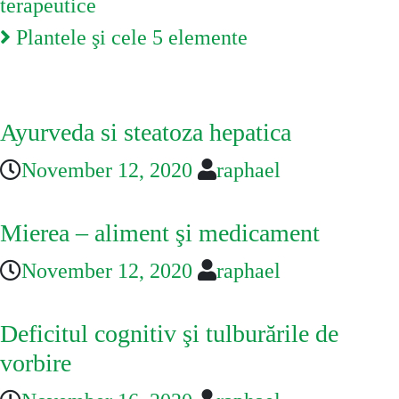
navigation
terapeutice
Plantele şi cele 5 elemente
You May Also Like
Ayurveda si steatoza hepatica
November 12, 2020
raphael
Mierea – aliment şi medicament
November 12, 2020
raphael
Deficitul cognitiv şi tulburările de
vorbire