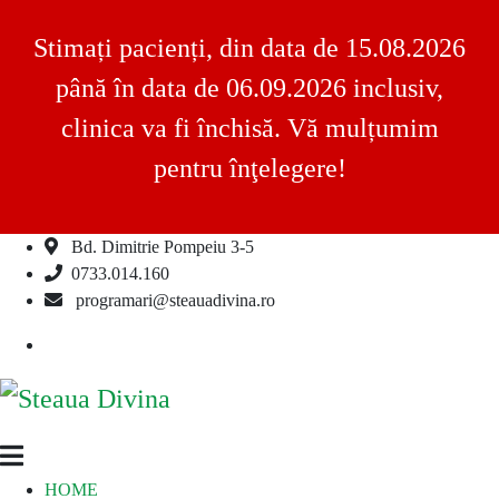
Stimați pacienți, din data de 15.08.2026
până în data de 06.09.2026 inclusiv,
clinica va fi închisă. Vă mulțumim
pentru înţelegere!
Bd. Dimitrie Pompeiu 3-5
Skip
0733.014.160
to
programari@steauadivina.ro
content
Facebook
Steaua
Clinica
HOME
Divina
Steaua