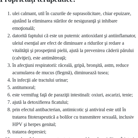
ulei calmant, util în cazurile de suprasolicitare, chiar epuizare,
ajutând la eliminarea stărilor de nesiguranţă şi inhibare
emoţională;
datorită faptului că este un puternic antioxidant şi antiinflamator,
uleiul esenţial are efect de diminuare a ridurilor şi redare a
vitalităţii şi prospeţimii pielii, ajută la prevenirea căderii părului
(calviţiei), este antimătreaţă;
în afecţiuni respiratorii: răceală, gripă, bronşită, astm, reduce
acumularea de mucus (flegmă), diminuează tusea;
în infecţii ale tractului urinar;
antitumoral;
este vermifug faţă de paraziţii intestinali: oxiuri, ascarizi, tenie;
ajută la detoxifierea ficatului;
prin efectul antibacterian, antimicotic şi antiviral este util în
tratarea fitoterapeutică a bolilor cu transmitere sexuală, inclusiv
HPV şi herpes genital;
tratarea depresiei;