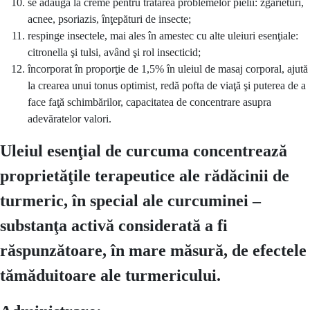
se adaugă la creme pentru tratarea problemelor pielii: zgârieturi,
acnee, psoriazis, înţepături de insecte;
respinge insectele, mai ales în amestec cu alte uleiuri esenţiale:
citronella şi tulsi, având şi rol insecticid;
încorporat în proporţie de 1,5% în uleiul de masaj corporal, ajută
la crearea unui tonus optimist, redă pofta de viaţă şi puterea de a
face faţă schimbărilor, capacitatea de concentrare asupra
adevăratelor valori.
Uleiul
esenţial
de curcuma
concentrează
proprietăţile
terapeutice ale
rădăcinii
de
turmeric,
î
n special ale curcuminei
–
substanţa
activă
considerat
ă
a fi
răspunzătoare
,
î
n mare
măsură
, de efectele
tămăduitoare
ale turmericului.