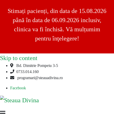
Stimați pacienți, din data de 15.08.2026
până în data de 06.09.2026 inclusiv,
clinica va fi închisă. Vă mulțumim
pentru înţelegere!
Skip to content
Bd. Dimitrie Pompeiu 3-5
0733.014.160
programari@steauadivina.ro
Facebook
Steaua
Clinica