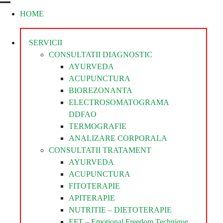
HOME
Divina
Steaua
Divina
SERVICII
CONSULTATII DIAGNOSTIC
AYURVEDA
ACUPUNCTURA
BIOREZONANTA
ELECTROSOMATOGRAMA
DDFAO
TERMOGRAFIE
ANALIZARE CORPORALA
CONSULTATII TRATAMENT
AYURVEDA
ACUPUNCTURA
FITOTERAPIE
APITERAPIE
NUTRITIE – DIETOTERAPIE
EFT – Emotional Freedom Technique