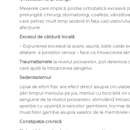
Meseriile care implică pozitie ortostatică excesivă (
prelungită: chirurgi, stomatologi, coafeze, vânzătoar
care petrec mult timp sezând în fața calculatorului)
afecțiune.
Excesul de căldură locală
– Expunerea excesivă la soare, saună, băile calde ex
dilatare a pereților venoși – face ca întoarcerea sâ
Traumatismele
la nivelul picioarelor, pot deteriora
care ajută la întoarcerea sângelui.
Sedentarismul
Lipsa de efort fizic are efect direct asupra circulaț
(din timpul mersului pe jos, mersul cu bicicletă ori 
sanguine de la nivelul picioarelor, stimulând întoarc
apariția cu ușurință a varicelor gambiere, tocmai dat
muschilor gambei asupra vaselor de la membrele in
Constipația cronică