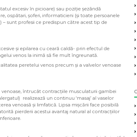
statul excesiv în picioare) sau poziție șezândă
e, ospătari, șoferi, informaticieni (și toate persoanele
 – sunt profesii ce predispun către acest tip de
cesive și epilarea cu ceară caldă- prin efectul de
ngelui venos la inimă să fie mult îngreunată.
 calitatea peretelui venos precum și a valvelor venoase
iei venoase, întrucât contracțiile musculaturii gambei
C
alergatul) realizează un continuu ‘masaj’ al vaselor
erea venoasă și limfatică. Lipsa mișcării face posibilă
orită pierderii acestui avantaj natural al contracțiilor
ferioare.