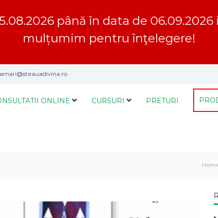
5.08.2026 până în data de 06.09.2026 inc
mulțumim pentru înţelegere!
mari@steauadivina.ro
PRO
ONSULTATII ONLINE
CURSURI
PRETURI
Hom
R