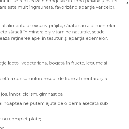
ului, se realizează o congestie în zona pelvină și astfel
are este mult îngreunată, favorizând apariția varicelor.
al alimentelor excesiv prăjite, sărate sau a alimentelor
ieta săracă în minerale și vitamine naturale, scade
zează reținerea apei în țesuturi și apariția edemelor,
ție lacto- vegetariană, bogată în fructe, legume și
dietă a consumului crescut de fibre alimentare și a
jos, înnot, ciclism, gimnastică;
ual noaptea ne putem ajuta de o pernă așezată sub
r nu complet plate;
or;