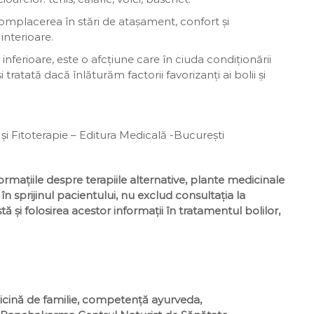
complacerea în stări de atașament, confort și
 interioare.
ferioare, este o afcțiune care în ciuda condiționării
 tratată dacă înlăturăm factorii favorizanți ai bolii și
și Fitoterapie – Editura Medicală -București
ormațiile despre terapiile alternative, plante medicinale
în sprijinul pacientului, nu exclud consultația la
ă și folosirea acestor informații în tratamentul bolilor,
icină de familie, competență ayurveda,