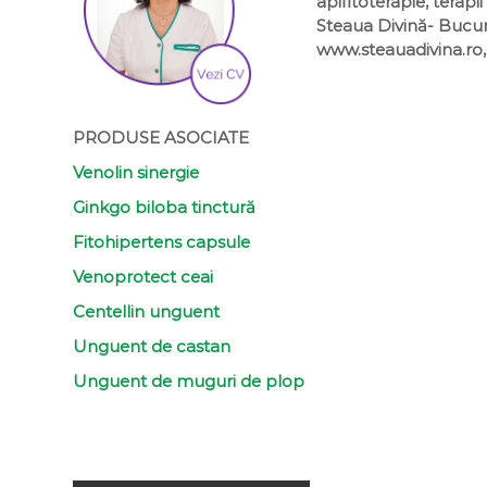
apifitoterapie, tera
Steaua Divină- Bucur
www.steauadivina.ro,
PRODUSE ASOCIATE
Venolin sinergie
Ginkgo biloba tinctură
Fitohipertens capsule
Venoprotect ceai
Centellin unguent
Unguent de castan
Unguent de muguri de plop