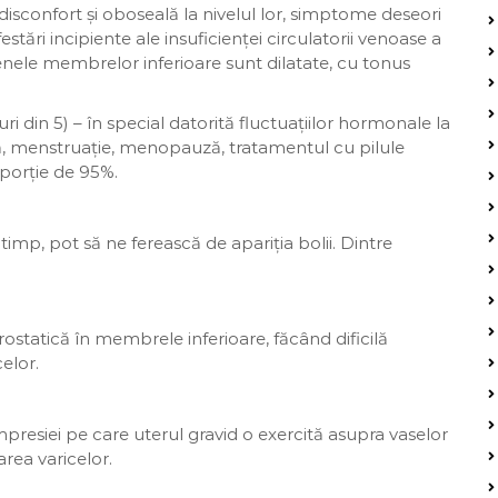
e disconfort și oboseală la nivelul lor, simptome deseori
tări incipiente ale insuficienței circulatorii venoase a
enele membrelor inferioare sunt dilatate, cu tonus
ri din 5) – în special datorită fluctuațiilor hormonale la
nă, menstruație, menopauză, tratamentul cu pilule
oporție de 95%.
 timp, pot să ne ferească de apariția bolii. Dintre
ostatică în membrele inferioare, făcând dificilă
elor.
ompresiei pe care uterul gravid o exercită asupra vaselor
rea varicelor.