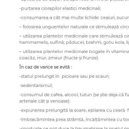
-purtarea ciorapilor elastici medicinali;
-consumarea a cât mai multe lichide: ceaiuri, sucuri
– folosirea unguentelor naturale ce stimulează circu
– utilizarea plantelor medicinale care stimulează cir
hammamelis, sulfină, păducel, brahmi, gotu kola, lip
– utilizarea plantelor medicinale bogate în vitamina 
coacăz, mur, zmeur (fructe și frunze).
În caz de varice se evită :
-statul prelungit în picioare sau pe scaun;
-sedentarismul;
-consumul de cafea, alcool, tutun (se știe deja că f
arteriale cât și venoase);
-expunerea prelungită la soare, epilarea cu ceară fier
-îmbracămintea prea strâmtă, încălțămintea cu tocu
-sporturile ce pot duce la traumatisme la nivelul pici