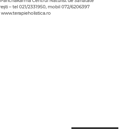
pii Panchakarma Centrul Naturist de Sănătate
ești – tel 021/2331950, mobil 072/6206397
 www.terapieholistica.ro