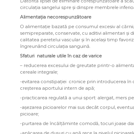
Datorită lipsei de eliminare corespunzătoare a scaun
circulația sangelui spre și dinspre membrele inferio
Alimentația necorespunzătoare
O alimentație bazată pe consumul excesiv al cărnii, 
semipreparate, conservate, cu aditivi alimentari și d
calitatea peretelui vascular și în același timp favori
îngreunând circulația sanguină.
Sfaturi naturale utile în caz de varice
– reducerea excesului de greutate printr-o alimenta
cereale integrale;
-evitarea constipației cronice prin introducerea în 
creșterea aportului intern de apă;
-practicarea regulată a unui sport: alergat, mers pe 
-așezarea picioarelor mai sus decât corpul, event
picioare;
-purtarea de încălțăminte comodă, tocuri joase da
-aplicarea de dușuri cu apă rece la nivelul picioarel