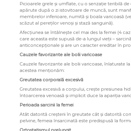
Picioarele grele și umflate, cu o senzație teribilă d
apărute după o zi istovitoare de muncă, sunt manifes
membrelor inferioare, numită și boala varicoasă (v
scăzut al pereților venoși și stază sanguină).
Afecțiunea se întâlnește cel mai des la femei (4 cazu
care aceasta este supusă de-a lungul vieții – sarci
anticoncepționale și are un caracter ereditar în pr
Cauzele favorizante ale bolii varicoase
Cauzele favorizante ale bolii varicoase, înlaturate la
acestea menționăm:
Greutatea corporală excesivă
Greutatea excesivă a corpului, crește presiunea hidr
întoarcerea venoasă și implicit duce la apariția varic
Perioada sarcinii la femei
Atât datorită creșterii în greutate cât și datorită c
pelvine, femeia însarcinată este predispusă la forma
Ortostatismul prelungit