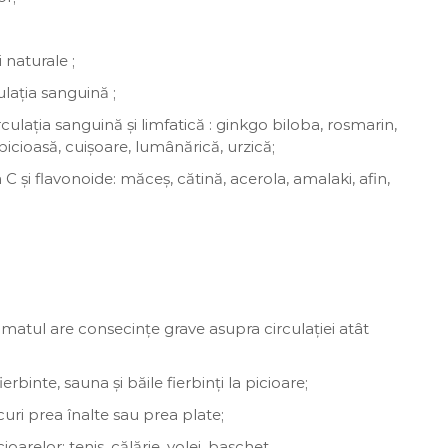
 naturale ;
lația sanguină ;
culația sanguină și limfatică : ginkgo biloba, rosmarin,
icioasă, cuișoare, lumânărică, urzică;
C și flavonoide: măceș, cătină, acerola, amalaki, afin,
umatul are consecințe grave asupra circulației atât
binte, sauna și băile fierbinți la picioare;
ri prea înalte sau prea plate;
oarelor: tenis, călărie, volei, baschet.