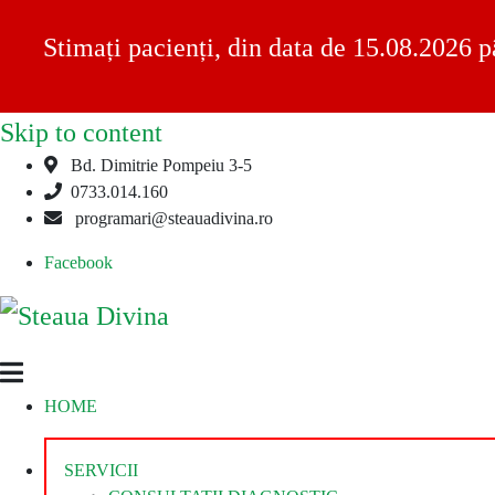
Stimați pacienți, din data de 15.08.2026 p
Skip to content
Bd. Dimitrie Pompeiu 3-5
0733.014.160
programari@steauadivina.ro
Facebook
Steaua
Clinica
HOME
Divina
Steaua
Divina
SERVICII