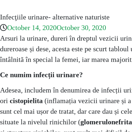
Infecţiile urinare- alternative naturiste
October 14, 2020
October 30, 2020
Arsuri la urinare, dureri în dreptul vezicii ur
dureroase și dese, acesta este pe scurt tabloul 
întâlnită în special la femei, iar marea majorit
Ce numim infecții urinare?
Adesea, includem în denumirea de infecții ur
ori
cistopielita
(inflamația vezicii urinare și a
sunt cel mai ușor de tratat, dar care dau și cele
situate la nivelul rinichilor (
glomerulonefrita