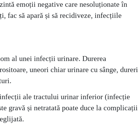
rezintă emoții negative care nesoluționate în
i, fac să apară și să recidiveze, infecțiile
tom al unei infecții urinare. Durerea
ositoare, uneori chiar urinare cu sânge, dureri
turi.
fecții ale tractului urinar inferior (infecție
ste gravă și netratată poate duce la complicații
eglijată.