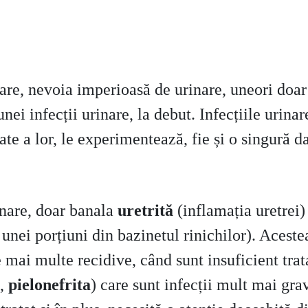
inare, nevoia imperioasă de urinare, uneori doar
unei infecții urinare, la debut. Infecțiile urina
ate a lor, le experimentează, fie și o singură d
inare, doar banala
uretrită
(inflamația uretrei
 unei porțiuni din bazinetul rinichilor). Acestea
 mai multe recidive, când sunt insuficient tratat
,
pielonefrita
) care sunt infecții mult mai gra