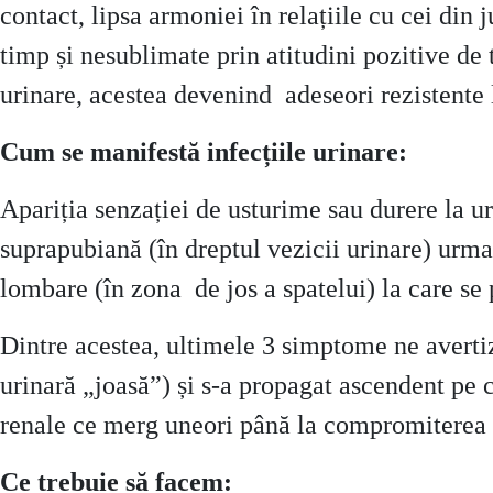
contact, lipsa armoniei în relațiile cu cei din 
timp și nesublimate prin atitudini pozitive de t
urinare, acestea devenind adeseori rezistente
Cum se manifestă infecțiile urinare:
Apariția senzației de usturime sau durere la u
suprapubiană (în dreptul vezicii urinare) urmat
lombare (în zona de jos a spatelui) la care se 
Dintre acestea, ultimele 3 simptome ne avertize
urinară „joasă”) și s-a propagat ascendent pe că
renale ce merg uneori până la compromiterea to
Ce trebuie să facem: