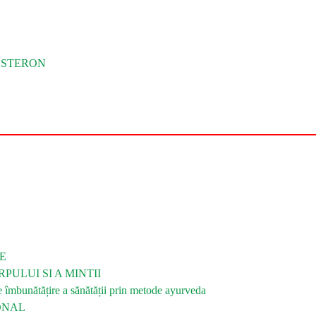
OSTERON
E
PULUI SI A MINTII
bunătățire a sănătății prin metode ayurveda
ONAL