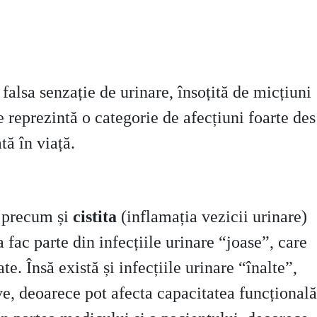
 falsa senzație de urinare, însoțită de micțiuni
re reprezintă o categorie de afecțiuni foarte des
ată în viață.
) precum și
cistita
(inflamația vezicii urinare)
 fac parte din infecțiile urinare “joase”, care
e. Însă există și infecțiile urinare “înalte”,
ve, deoarece pot afecta capacitatea funcțională