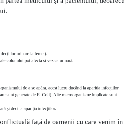
 din partea medicului și a pacientului, deoarece
lui.
nfecțiilor urinare la femei).
 ale colonului pot afecta și vezica urinară.
rganismului de a se apăra, acest lucru ducând la aparitia infecțiilor
nare sunt generate de E. Coli). Alte microorganisme implicate sunt
ă și deci la apariția infecțiilor.
conflictuală față de oamenii cu care venim în