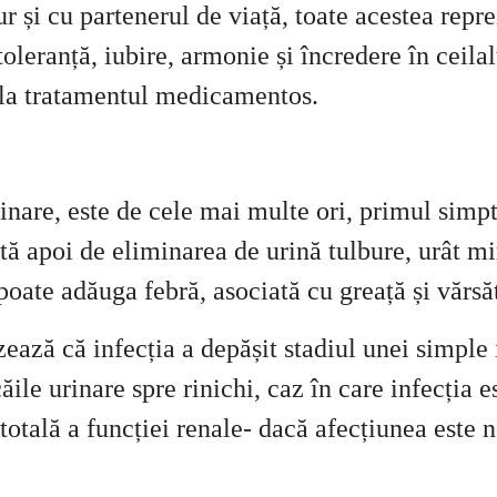
jur și cu partenerul de viață, toate acestea rep
oleranță, iubire, armonie și încredere în ceilalț
 la tratamentul medicamentos.
rinare, este de cele mai multe ori, primul simp
ă apoi de eliminarea de urină tulbure, urât mir
poate adăuga febră, asociată cu greață și vărsă
ază că infecția a depășit stadiul unei simple in
ile urinare spre rinichi, caz în care infecția e
tală a funcției renale- dacă afecțiunea este n