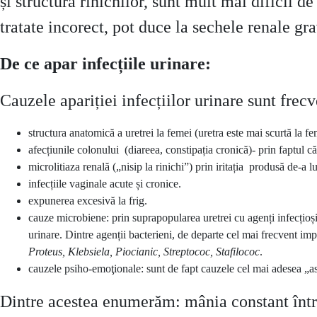
și structura rinichilor, sunt mult mai dificil d
tratate incorect, pot duce la sechele renale gra
De ce apar infecțiile urinare:
Cauzele apariției infecțiilor urinare sunt frec
structura anatomică a uretrei la femei (uretra este mai scurtă la fe
afecțiunile colonului (diareea, constipația cronică)- prin faptul că
microlitiaza renală („nisip la rinichi”) prin iritația produsă de-a l
infecțiile vaginale acute și cronice.
expunerea excesivă la frig.
cauze microbiene: prin suprapopularea uretrei cu agenți infecțioși 
urinare. Dintre agenții bacterieni, de departe cel mai frecvent imp
Proteus, Klebsiela, Piocianic, Streptococ, Stafilococ
.
cauzele psiho-emoţionale: sunt de fapt cauzele cel mai adesea „ascun
Dintre acestea enumerăm: mânia constant întreț