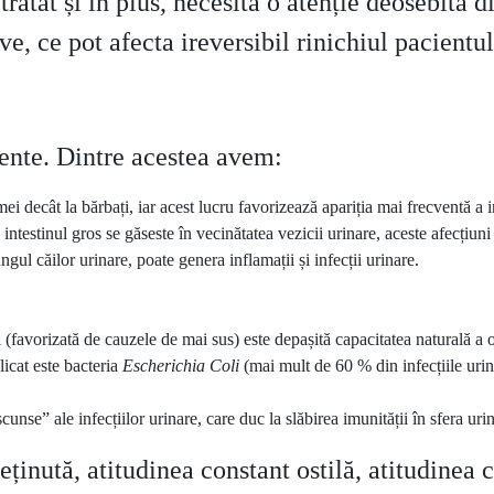
e tratat și în plus, necesită o atenție deosebită
ve, ce pot afecta ireversibil rinichiul pacientu
vente. Dintre acestea avem:
mei decât la bărbați, iar acest lucru favorizează apariția mai frecventă a i
 intestinul gros se găseste în vecinătatea vezicii urinare, aceste afecțiuni
ungul căilor urinare, poate genera inflamații și infecții urinare.
(favorizată de cauzele de mai sus) este depașită capacitatea naturală a o
licat este bacteria
Escherichia Coli
(mai mult de 60 % din infecțiile uri
se” ale infecțiilor urinare, care duc la slăbirea imunității în sfera urinar
inută, atitudinea constant ostilă, atitudinea 