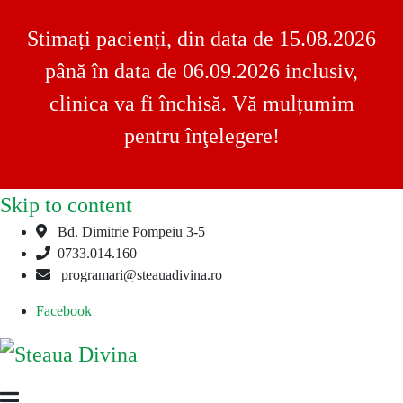
Stimați pacienți, din data de 15.08.2026
până în data de 06.09.2026 inclusiv,
clinica va fi închisă. Vă mulțumim
pentru înţelegere!
Skip to content
Bd. Dimitrie Pompeiu 3-5
0733.014.160
programari@steauadivina.ro
Facebook
Steaua
Clinica