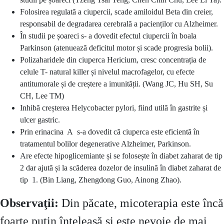
Folosirea regulată a ciupercii, scade amiloidul Beta din creier,
responsabil de degradarea cerebrală a pacienților cu Alzheimer.
În studii pe șoareci s- a dovedit efectul ciupercii în boala
Parkinson (atenuează deficitul motor și scade progresia bolii).
Polizaharidele din ciuperca Hericium, cresc concentrația de
celule T- natural killer și nivelul macrofagelor, cu efecte
antitumorale și de creștere a imunității. (Wang JC, Hu SH, Su
CH, Lee TM)
Inhibă creșterea Helycobacter pylori, fiind utilă în gastrite și
ulcer gastric.
Prin erinacina A s-a dovedit că ciuperca este eficientă în
tratamentul bolilor degenerative Alzheimer, Parkinson.
Are efecte hipoglicemiante și se folosește în diabet zaharat de tip
2 dar ajută și la scăderea dozelor de insulină în diabet zaharat de
tip 1. (Bin Liang, Zhengdong Guo, Ainong Zhao).
Observaţii:
Din păcate, micoterapia este încă
foarte puțin înțeleasă și este nevoie de mai