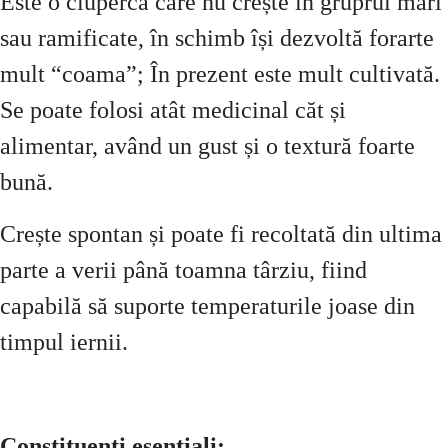
Este o ciupercă care nu crește în gruprui mari
sau ramificate, în schimb își dezvoltă forarte
mult “coama”; În prezent este mult cultivată.
Se poate folosi atât medicinal căt și
alimentar, având un gust și o textură foarte
bună.
Crește spontan și poate fi recoltată din ultima
parte a verii până toamna târziu, fiind
capabilă să suporte temperaturile joase din
timpul iernii.
Constituenți esentiali: