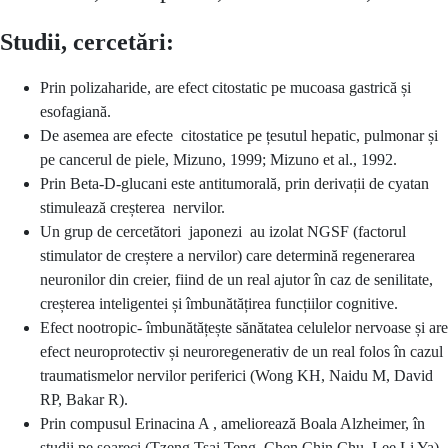
Studii, cercetări:
Prin polizaharide, are efect citostatic pe mucoasa gastrică și
esofagiană.
De asemea are efecte citostatice pe țesutul hepatic, pulmonar și
pe cancerul de piele, Mizuno, 1999; Mizuno et al., 1992.
Prin Beta-D-glucani este antitumorală, prin derivații de cyatan
stimulează creșterea nervilor.
Un grup de cercetători japonezi au izolat NGSF (factorul
stimulator de creștere a nervilor) care determină regenerarea
neuronilor din creier, fiind de un real ajutor în caz de senilitate,
creșterea inteligentei și îmbunătățirea funcțiilor cognitive.
Efect nootropic- îmbunătățește sănătatea celulelor nervoase și are
efect neuroprotectiv și neuroregenerativ de un real folos în cazul
traumatismelor nervilor periferici (Wong KH, Naidu M, David
RP, Bakar R).
Prin compusul Erinacina A , ameliorează Boala Alzheimer, în
studii pe șoareci (Tzeng Tsai Teng, Chen Chin Chu, Lee Li Ya).