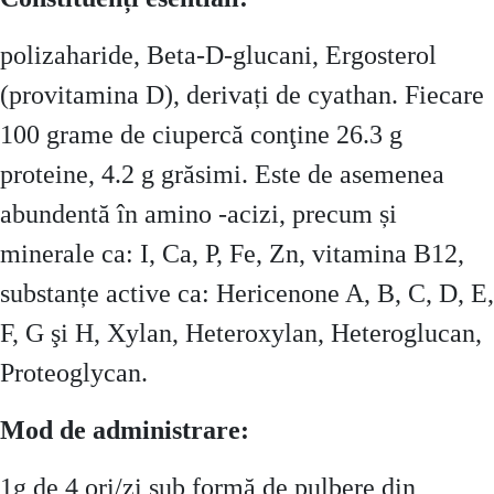
polizaharide, Beta-D-glucani, Ergosterol
(provitamina D), derivați de cyathan. Fiecare
100 grame de ciupercă conţine 26.3 g
proteine, 4.2 g grăsimi. Este de asemenea
abundentă în amino -acizi, precum și
minerale ca: I, Ca, P, Fe, Zn, vitamina B12,
substanțe active ca: Hericenone A, B, C, D, E,
F, G şi H, Xylan, Heteroxylan, Heteroglucan,
Proteoglycan.
Mod de administrare:
1g de 4 ori/zi sub formă de pulbere din