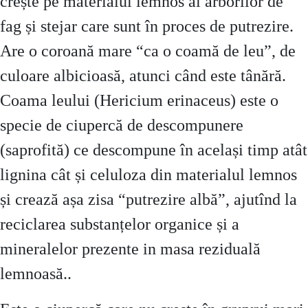
crește pe materialul lemnos al arborilor de
fag și stejar care sunt în proces de putrezire.
Are o coroană mare “ca o coamă de leu”, de
culoare albicioasă, atunci când este tânără.
Coama leului (Hericium erinaceus) este o
specie de ciupercă de descompunere
(saprofită) ce descompune în același timp atât
lignina cât și celuloza din materialul lemnos
și crează așa zisa “putrezire albă”, ajutînd la
reciclarea substanțelor organice și a
mineralelor prezente in masa reziduală
lemnoasă..