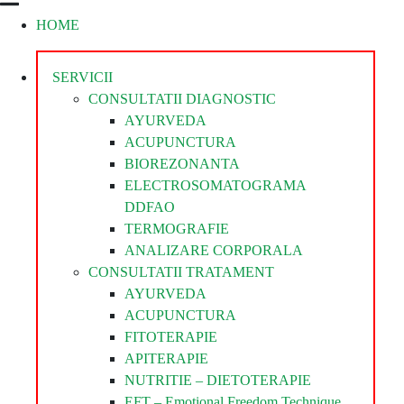
HOME
Divina
Steaua
Divina
SERVICII
CONSULTATII DIAGNOSTIC
AYURVEDA
ACUPUNCTURA
BIOREZONANTA
ELECTROSOMATOGRAMA
DDFAO
TERMOGRAFIE
ANALIZARE CORPORALA
CONSULTATII TRATAMENT
AYURVEDA
ACUPUNCTURA
FITOTERAPIE
APITERAPIE
NUTRITIE – DIETOTERAPIE
EFT – Emotional Freedom Technique