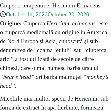
Ciuperci terapeutice: Hericium Erinaceus
October 14, 2020
October 30, 2020
Origine:
Ciuperca
Hericium erinaceus
este
o ciupercă medicinală cu origine in America
de Nord Europa și Asia, cunoscută și sub
denumirea de “coama leului” sau “ciuperca
arici” a fost utilizată de secole de către
chinezi, care o mai numesc barba ursului
“bear’s head”
ori barba maimuței
“monkey’s
head”
.
Miceliile mai multor specii de Hericium, sub
formă de extract în apă fierbinte, formează