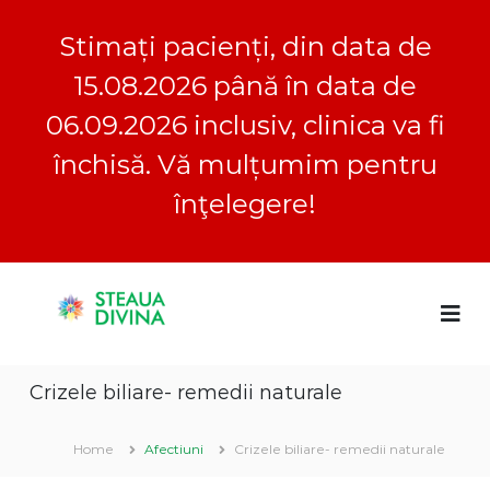
Stimați pacienți, din data de
15.08.2026 până în data de
06.09.2026 inclusiv, clinica va fi
închisă. Vă mulțumim pentru
înţelegere!
S
S
C
k
l
i
t
i
p
e
n
t
a
i
Crizele biliare- remedii naturale
o
c
u
a
c
a
S
o
Home
Afectiuni
Crizele biliare- remedii naturale
D
t
n
e
i
t