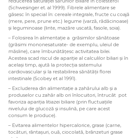
reducerea saturației sărurilor biliare în colesterol
(Schwesinger et. al 1999). Fibrele alimentare se
găsesc în special în: cereale integrale, fructe cu coajă
(mere, pere, prune etc.) legume (varză, rădăcinoase)
și leguminoase (linte, mazăre uscată, fasole, soia).
– Folosirea în alimentație a grăsimilor sănătoase
(grăsimi mononesaturate- de exemplu, uleiul de
măsline), care îmbunătățesc activitatea bilei.
Acestea scad riscul de apariție al calculilor biliari și în
același timp, ajută la protecția sistemului
cardiovascular și la restabilirea sănătății florei
intestinale (Scobey et al 1991).
– Excluderea din alimentație a zahărului alb și a
produselor cu zahăr alb ori înlocuitori, întrucât pot
favoriza apariția litiazei biliare (prin fluctuațiile
nivelului de glucoză și insulină, pe care acest
consum le produce).
– Evitarea alimentelor hipercalorice, grase (carne,
tocături, rântașuri, ouă, ciocolată, brânzeturi grase