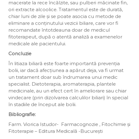
macerate la rece încălzite, sau pulberi măcinate fin,
ori extracte alcoolice. Tratamentul este de durată,
chiar luni de zile și se poate asocia cu metode de
eliminare a conținutului vezicii biliare, care vor fi
recomandate întotdeauna doar de medicul
fitoterapeut, după o atentă analiză a examenelor
medicale ale pacientului.
Concluzie
În litiaza biliară este foarte importantă prevenția
bolii, iar dacă afecțiunea a apărut deja, va fi urmat
un tratament doar sub îndrumarea unui medic
specialist. Dietoterapia, aromaterapia, plantele
medicinale, au un efect cert în ameliorare sau chiar
vindecare (prin dizolvarea calculilor biliari) în special
în stadiile de început ale bolii.
Bibliografie:
Farm. Viorica Istudor- Farmacognozie , Fitochimie și
Fitoterapie – Editura Medicală -București