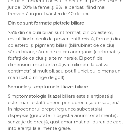
actuale. Incidența acestei afecțiuni în prezent este în
jur de 20% la femei și 8% la barbați, fiind mai
frecventă în jurul vârstei de 40 de ani.
Din ce sunt formate pietrele biliare
75% din calculii biliari sunt formați din colesterol,
restul fiind calculi de proveniență mixtă, formați din
colesterol și pigmenți biliari (bilirubinat de calciu)
săruri biliare, săruri de calciu anorganic (carbonați și
fosfați de calciu) și alte minerale. Ei pot fi de
dimensiuni mici (de la câțiva milimetri la câțiva
centimetri) și multipli, sau pot fi unici, cu dimensiuni
mari (cât o minge de golf).
Semnele și simptomele litiazei biliare
Simptomatologia litiazei biliare este silențioasă și
este manifestată uneori prin dureri ușoare sau jenă
în hipocondrul drept (regiunea subcostală)
dispepsie (greutate în digestia anumitor alimente),
senzație de greață, gust amar matinal, dureri de cap,
intoleranță la alimente grase.