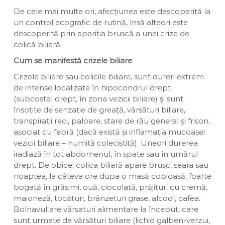
De cele mai multe ori, afecțiunea este descoperită la
un control ecografic de rutină, însă alteori este
descoperită prin apariția bruscă a unei crize de
colică biliară.
Cum se manifestă crizele biliare
Crizele biliare sau colicile biliare, sunt dureri extrem
de intense localizate în hipocondrul drept
(subcostal drept, în zona vezicii biliare) și sunt
însoțite de senzație de greață, vărsături biliare,
transpirații reci, paloare, stare de rău general și frison,
asociat cu febră (dacă există și inflamația mucoasei
vezicii biliare – numită colecistită). Uneori durerea
iradiază în tot abdomenul, în spate sau în umărul
drept. De obicei colica biliară apare brusc, seara sau
noaptea, la câteva ore dupa o masă copioasă, foarte
bogată în grăsimi, ouă, ciocolată, prăjituri cu cremă,
maioneză, tocături, brânzeturi grase, alcool, cafea.
Bolnavul are vărsaturi alimentare la început, care
sunt urmate de vărsături biliare (lichid galben-verzui,