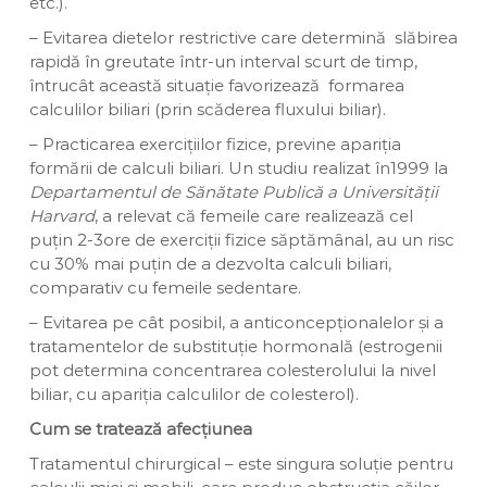
etc.).
– Evitarea dietelor restrictive care determină slăbirea
rapidă în greutate într-un interval scurt de timp,
întrucât această situație favorizează formarea
calculilor biliari (prin scăderea fluxului biliar).
– Practicarea exercițiilor fizice, previne apariția
formării de calculi biliari. Un studiu realizat în1999 la
Departamentul de Sănătate Publică a Universității
Harvard
, a relevat că femeile care realizează cel
puțin 2-3ore de exerciții fizice săptămânal, au un risc
cu 30% mai puțin de a dezvolta calculi biliari,
comparativ cu femeile sedentare.
– Evitarea pe cât posibil, a anticoncepționalelor și a
tratamentelor de substituție hormonală (estrogenii
pot determina concentrarea colesterolului la nivel
biliar, cu apariția calculilor de colesterol).
Cum se tratează afecțiunea
Tratamentul chirurgical – este singura soluție pentru