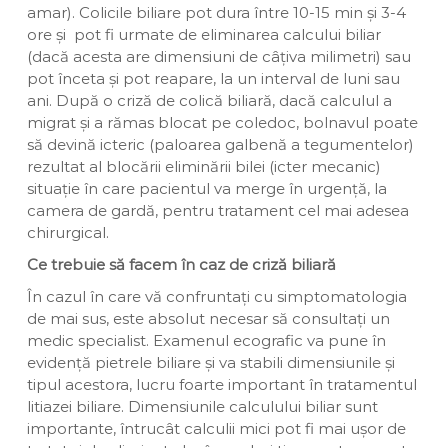
amar). Colicile biliare pot dura între 10-15 min și 3-4
ore și pot fi urmate de eliminarea calcului biliar
(dacă acesta are dimensiuni de câțiva milimetri) sau
pot înceta și pot reapare, la un interval de luni sau
ani. După o criză de colică biliară, dacă calculul a
migrat și a rămas blocat pe coledoc, bolnavul poate
să devină icteric (paloarea galbenă a tegumentelor)
rezultat al blocării eliminării bilei (icter mecanic)
situație în care pacientul va merge în urgență, la
camera de gardă, pentru tratament cel mai adesea
chirurgical.
Ce trebuie să facem în caz de criză biliară
În cazul în care vă confruntați cu simptomatologia
de mai sus, este absolut necesar să consultați un
medic specialist. Examenul ecografic va pune în
evidență pietrele biliare și va stabili dimensiunile și
tipul acestora, lucru foarte important în tratamentul
litiazei biliare. Dimensiunile calculului biliar sunt
importante, întrucât calculii mici pot fi mai ușor de