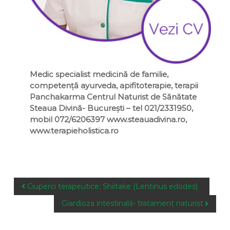
Medic specialist medicină de familie,
competență ayurveda, apifitoterapie, terapii
Panchakarma Centrul Naturist de Sănătate
Steaua Divină- București – tel 021/2331950,
mobil 072/6206397 www.steauadivina.ro,
www.terapieholistica.ro
P
Ciuperci terapeutice: Shiitake (Lentinus edodes)
o
Giardioza intestinală- tratament naturist
s
t