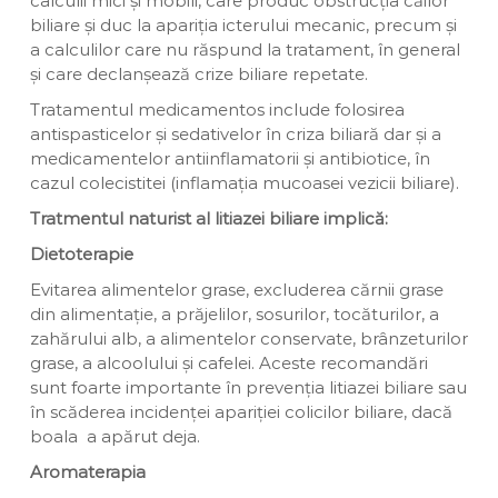
calculii mici și mobili, care produc obstrucția căilor
biliare și duc la apariția icterului mecanic, precum și
a calculilor care nu răspund la tratament, în general
și care declanșează crize biliare repetate.
Tratamentul medicamentos include folosirea
antispasticelor și sedativelor în criza biliară dar și a
medicamentelor antiinflamatorii și antibiotice, în
cazul colecistitei (inflamația mucoasei vezicii biliare).
Tratmentul naturist al litiazei biliare implică:
Dietoterapie
Evitarea alimentelor grase, excluderea cărnii grase
din alimentație, a prăjelilor, sosurilor, tocăturilor, a
zahărului alb, a alimentelor conservate, brânzeturilor
grase, a alcoolului și cafelei. Aceste recomandări
sunt foarte importante în prevenția litiazei biliare sau
în scăderea incidenței apariției colicilor biliare, dacă
boala a apărut deja.
Aromaterapia