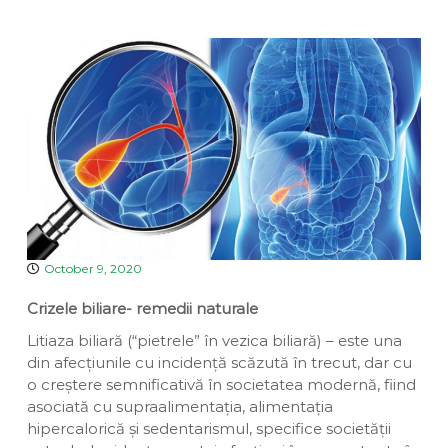
a
v
u
e
i
a
n
D
n
t
i
a
v
i
n
a
October 9, 2020
Crizele biliare- remedii naturale
Litiaza biliară (“pietrele” în vezica biliară) – este una
din afecțiunile cu incidență scăzută în trecut, dar cu
o creștere semnificativă în societatea modernă, fiind
asociată cu supraalimentația, alimentația
hipercalorică și sedentarismul, specifice societății