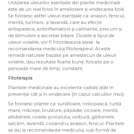
Utilizarea uleiurilor esențiale din plante medicinale
este de un real folos în ameliorare și vindecarea bolii.
Se folosesc astfel uleiuri esențiale ca: anason, fenicul,
mentă, turmeric și lavandă, care au efecte
antispastice, antiinflamatorii și calmante, precum și
de stimulare a secreției biliare. Dozele și tipul de
uleiuri volatile, vor fi întotdeauna alese la
recomandarea medicului fitoterapeut. Aceste
remedii naturale bazate pe amestecuri de uleiuri
volatile, dau rezultate foarte bune, folosite pe o
perioadă mare de timp, constant.
Fitoterapia
Plantele medicinale au excelente calități atât în
prevenție cât și în vindecare (în cazul calculilor mici).
Se folosesc plante ca: sunătoare, rostopască, turiță
mare, măceșe, brusture, păpădie, cicoare, mentă,
albăstrele, coada șoricelului, volbură, gălbenele,
salcăm, lavandă, coriandru, anason, fenicul. Plantele
se iau la recomandarea medicului, sub formă de