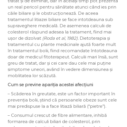
tratat și de eliminat, dar în același timp pot prezenta
un real pericol pentru sănătate atunci când ies prin
căile biliare și le obstrucționează. De aceea
tratamentul litiazei biliare se face intotdeauna sub
supraveghere medicală. De asemenea calculii de
colesterol răspund adesea la tratament, fiind mai
ușor de dizolvat
(Roda et al, 1982).
Dietoterapia și
tratamentul cu plante medicinale ajută foarte mult
în tratamentul bolii, fiind recomandate întotdeauna
doar de medicul fitoterapeut. Calculii mari însă, sunt
greu de tratat, dar și cei care dau cele mai puține
simptome uneori, având în vedere dimensiunea și
moblitatea lor scăzută.
Cum se previne apariția acestei afecțiuni
– Scăderea în greutate, este un factor important în
prevenția bolii, știind că persoanele obeze sunt cele
mai predispuse la a face litiază biliară (“pietre”).
– Consumul crescut de fibre alimentare, inhibă
formarea de calculi biliari de colesterol, prin