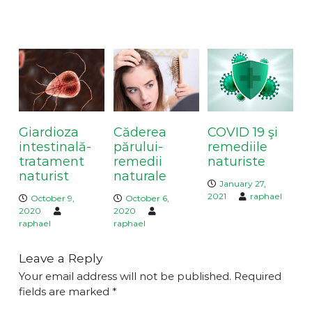
n
a
You May Also Like
v
i
g
a
t
i
Giardioza
Căderea
COVID 19 şi
o
intestinală-
părului-
remediile
n
tratament
remedii
naturiste
naturist
naturale
January 27,
2021
raphael
October 9,
October 6,
2020
2020
raphael
raphael
Leave a Reply
Your email address will not be published.
Required
fields are marked
*