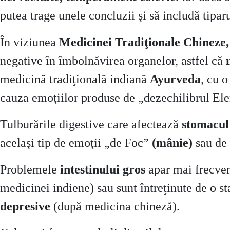
putea trage unele concluzii şi să includă tipar
În viziunea
Medicinei Tradiţionale Chineze
negative în îmbolnăvirea organelor, astfel că
medicină tradiţională indiană
Ayurveda
, cu o
cauza emoţiilor produse de „dezechilibrul El
Tulburările digestive care afectează
stomacul ş
acelaşi tip de emoţii „de Foc”
(mânie)
sau de
Problemele
intestinului gros
apar mai frecven
medicinei indiene) sau sunt întreţinute de o s
depresive
(după medicina chineză).