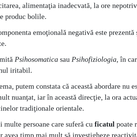
citarea, alimentaţia inadecvată, la ore nepotrivi
ne produc bolile.
componenta emoţională negativă este prezentă şi
ze.
umită
Psihosomatica
sau
Psihofiziologia
, în ca
ul iritabil.
ma, putem constata că această abordare nu est
ult nuanţat, iar în această direcţie, la ora actu
inelor tradiţionale orientale.
mai multe persoane care suferă cu
ficatul
poate 
ar avea timp mai mult să investigheze reactivitat