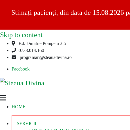
Stimați pacienți, din data de 15.08.2026 p
Skip to content
Bd. Dimitrie Pompeiu 3-5
0733.014.160
programari@steauadivina.ro
Facebook
Steaua
Clinica
HOME
Divina
Steaua
Divina
SERVICII