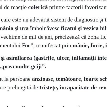
ul de reacţie
colerică
printre factorii favorizanţ
,
care este un adevărat sistem de diagnostic şi t
mânia şi ura
îmbolnăvesc
ficatul şi vezica bi
 vechime de mii de ani, precizează că zona ficat
ementului Foc”, manifestat prin
mânie, furie, 
i asimilarea (gastrite, ulcer, inflamaţii int
„prea multe griji”.
t la persoane
anxioase, temătoare, foarte s
tare prelungită de
tristeţe, incapacitate de re