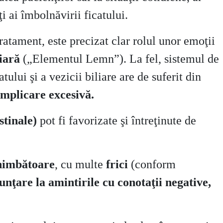
i ai îmbolnăvirii ficatului.
ratament, este precizat clar rolul unor emoţii
liară
(„Elementul Lemn”). La fel, sistemul de
ului şi a vezicii biliare are de suferit din
implicare excesivă.
estinale)
pot fi favorizate şi întreţinute de
chimbătoare
, cu multe
frici
(conform
nunţare la amintirile cu conotaţii negative,