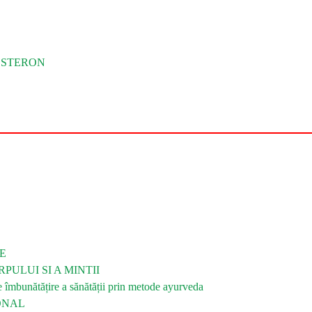
OSTERON
E
PULUI SI A MINTII
bunătățire a sănătății prin metode ayurveda
ONAL