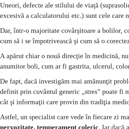
Uneori, defecte ale stilului de viaţă (suprasoli
excesivă a calculatorului etc.) sunt cele care 
Dar, într-o majoritate covârşitoare a bolilor, 
cum să i se împotrivească şi cum să o corecte
A apărut chiar o nouă direcţie în medicină, n
anumitor boli, cum ar fi gastrita, ulcerul, colon
De fapt, dacă investigăm mai amănunţit proble
definit prin cuvântul generic „stres” poate fi m
cât şi informaţii care provin din tradiţia medic
Astfel, un specialist care vede în fiecare zi 
nervozitate, temperament coleric
. Iar dacă 