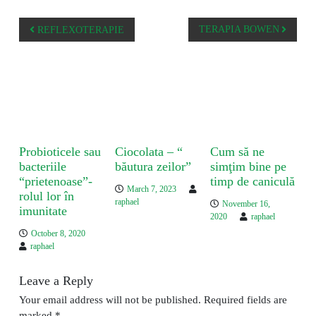
i
a
n
D
n
t
P
i
TERAPIA BOWEN
REFLEXOTERAPIE
a
v
o
i
s
n
t
a
n
You May Also Like
a
v
i
Probioticele sau
Ciocolata – “
Cum să ne
g
bacteriile
băutura zeilor”
simţim bine pe
a
“prietenoase”-
timp de caniculă
March 7, 2023
t
rolul lor în
raphael
November 16,
i
imunitate
2020
raphael
o
October 8, 2020
n
raphael
Leave a Reply
Your email address will not be published.
Required fields are
marked
*