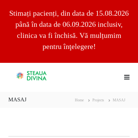
Stimați pacienți, din data de 15.08.2026
până în data de 06.09.2026 inclusiv,
clinica va fi închisă. Vă mulțumim
pentru înţelegere!
S
S
C
k
l
i
t
i
p
e
n
t
a
i
MASAJ
o
c
Home
Projects
MASAJ
u
a
c
a
S
o
D
t
n
e
i
t
a
v
u
e