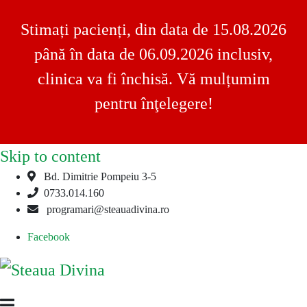
Stimați pacienți, din data de 15.08.2026
până în data de 06.09.2026 inclusiv,
clinica va fi închisă. Vă mulțumim
pentru înţelegere!
Skip to content
Bd. Dimitrie Pompeiu 3-5
0733.014.160
programari@steauadivina.ro
Facebook
Steaua
Clinica