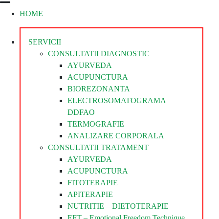
HOME
Divina
Steaua
Divina
SERVICII
CONSULTATII DIAGNOSTIC
AYURVEDA
ACUPUNCTURA
BIOREZONANTA
ELECTROSOMATOGRAMA
DDFAO
TERMOGRAFIE
ANALIZARE CORPORALA
CONSULTATII TRATAMENT
AYURVEDA
ACUPUNCTURA
FITOTERAPIE
APITERAPIE
NUTRITIE – DIETOTERAPIE
EFT – Emotional Freedom Technique