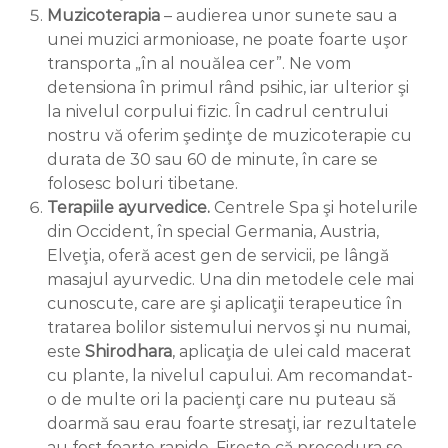
Muzicoterapia
– audierea unor sunete sau a
unei muzici armonioase, ne poate foarte uşor
transporta „în al nouălea cer”. Ne vom
detensiona în primul rând psihic, iar ulterior şi
la nivelul corpului fizic. În cadrul centrului
nostru vă oferim şedinţe de muzicoterapie cu
durata de 30 sau 60 de minute, în care se
folosesc boluri tibetane.
Terapiile ayurvedice.
Centrele Spa şi hotelurile
din Occident, în special Germania, Austria,
Elveţia, oferă acest gen de servicii, pe lângă
masajul ayurvedic. Una din metodele cele mai
cunoscute, care are şi aplicaţii terapeutice în
tratarea bolilor sistemului nervos şi nu numai,
este
Shirodhara
, aplicaţia de ulei cald macerat
cu plante, la nivelul capului. Am recomandat-
o de multe ori la pacienţi care nu puteau să
doarmă sau erau foarte stresaţi, iar rezultatele
au fost foarte rapide. Fireşte că procedura se