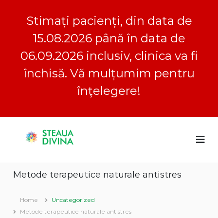
Stimați pacienți, din data de
15.08.2026 până în data de
06.09.2026 inclusiv, clinica va fi
închisă. Vă mulțumim pentru
înţelegere!
S
S
C
k
l
i
t
i
p
e
n
t
a
i
Metode terapeutice naturale antistres
o
c
u
a
c
a
S
o
Home
Uncategorized
D
t
n
e
Metode terapeutice naturale antistres
i
t