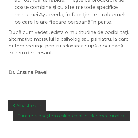
poate combina şi cu alte metode specifice
medicinei Ayurveda, în funcţie de problemele
pe care le are fiecare persoană în parte.
După cum vedeţi, există o multitudine de posibilităţi,
alternative mersului la psiholog sau psihiatru, la care
putem recurge pentru relaxarea după o perioadă
extrem de stresantă.
Dr. Cristina Pavel
P
Albastrelele
o
Cum recunoaştem calitatea plantelor medicinale
s
t
n