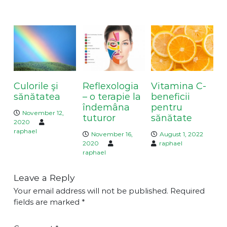
a
You May Also Like
v
i
g
a
t
i
Culorile şi
Reflexologia
Vitamina C-
o
sănătatea
– o terapie la
beneficii
n
îndemâna
pentru
November 12,
tuturor
sănătate
2020
raphael
November 16,
August 1, 2022
2020
raphael
raphael
Leave a Reply
Your email address will not be published.
Required
fields are marked
*