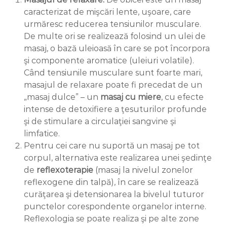
caracterizat de mişcări lente, uşoare, care
urmăresc reducerea tensiunilor musculare.
De multe ori se realizează folosind un ulei de
masaj, o bază uleioasă în care se pot încorpora
şi componente aromatice (uleiuri volatile).
Când tensiunile musculare sunt foarte mari,
masajul de relaxare poate fi precedat de un
„masaj dulce” – un
masaj cu miere
, cu efecte
intense de detoxifiere a ţesuturilor profunde
şi de stimulare a circulaţiei sangvine şi
limfatice.
Pentru cei care nu suportă un masaj pe tot
corpul, alternativa este realizarea unei şedinţe
de
reflexoterapie
(masaj la nivelul zonelor
reflexogene din talpă), în care se realizează
curăţarea şi detensionarea la bivelul tuturor
punctelor corespondente organelor interne.
Reflexologia se poate realiza şi pe alte zone