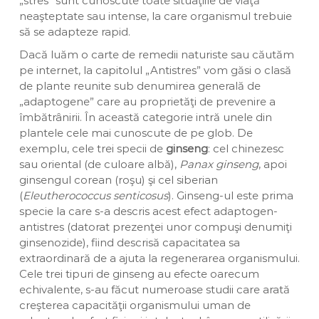
„stres” sunt cunoscute toate situaţiile de viaţă
neaşteptate sau intense, la care organismul trebuie
să se adapteze rapid.
Dacă luăm o carte de remedii naturiste sau căutăm
pe internet, la capitolul „Antistres” vom găsi o clasă
de plante reunite sub denumirea generală de
„adaptogene” care au proprietăţi de prevenire a
îmbătrânirii. În această categorie intră unele din
plantele cele mai cunoscute de pe glob. De
exemplu, cele trei specii de
ginseng
: cel chinezesc
sau oriental (de culoare albă),
Panax ginseng
, apoi
ginsengul corean (roşu) şi cel siberian
(
Eleutherococcus senticosus
). Ginseng-ul este prima
specie la care s-a descris acest efect adaptogen-
antistres (datorat prezenţei unor compuşi denumiţi
ginsenozide), fiind descrisă capacitatea sa
extraordinară de a ajuta la regenerarea organismului.
Cele trei tipuri de ginseng au efecte oarecum
echivalente, s-au făcut numeroase studii care arată
creşterea capacităţii organismului uman de