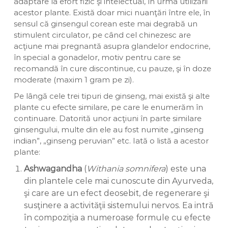
adaptare la efort fizic şi intelectual, în urma utilizării
acestor plante. Există doar mici nuanţări între ele, în
sensul că ginsengul corean este mai degrabă un
stimulent circulator, pe când cel chinezesc are
acţiune mai pregnantă asupra glandelor endocrine,
în special a gonadelor, motiv pentru care se
recomandă în cure discontinue, cu pauze, şi în doze
moderate (maxim 1 gram pe zi).
Pe lângă cele trei tipuri de ginseng, mai există şi alte
plante cu efecte similare, pe care le enumerăm în
continuare. Datorită unor acţiuni în parte similare
ginsengului, multe din ele au fost numite „ginseng
indian”, „ginseng peruvian” etc. Iată o listă a acestor
plante:
Ashwagandha
(
Withania somnifera
) este una
din plantele cele mai cunoscute din Ayurveda,
şi care are un efect deosebit, de regenerare şi
susţinere a activităţii sistemului nervos. Ea intră
în compoziţia a numeroase formule cu efecte