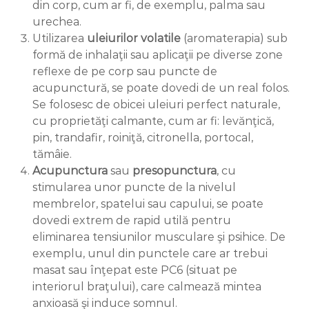
din corp, cum ar fi, de exemplu, palma sau
urechea.
Utilizarea
uleiurilor volatile
(aromaterapia) sub
formă de inhalaţii sau aplicaţii pe diverse zone
reflexe de pe corp sau puncte de
acupunctură, se poate dovedi de un real folos.
Se folosesc de obicei uleiuri perfect naturale,
cu proprietăţi calmante, cum ar fi: levănţică,
pin, trandafir, roiniţă, citronella, portocal,
tămâie.
Acupunctura
sau
presopunctura
, cu
stimularea unor puncte de la nivelul
membrelor, spatelui sau capului, se poate
dovedi extrem de rapid utilă pentru
eliminarea tensiunilor musculare şi psihice. De
exemplu, unul din punctele care ar trebui
masat sau înţepat este PC6 (situat pe
interiorul braţului), care calmează mintea
anxioasă şi induce somnul.