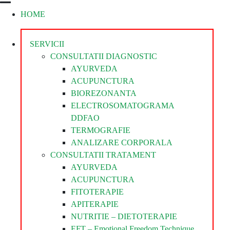
HOME
Divina
Steaua
Divina
SERVICII
CONSULTATII DIAGNOSTIC
AYURVEDA
ACUPUNCTURA
BIOREZONANTA
ELECTROSOMATOGRAMA
DDFAO
TERMOGRAFIE
ANALIZARE CORPORALA
CONSULTATII TRATAMENT
AYURVEDA
ACUPUNCTURA
FITOTERAPIE
APITERAPIE
NUTRITIE – DIETOTERAPIE
EFT – Emotional Freedom Technique