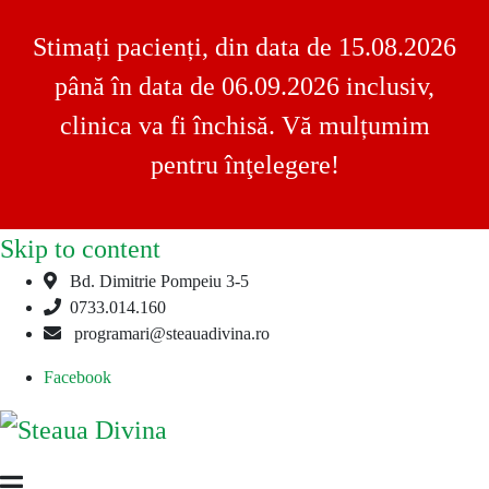
Stimați pacienți, din data de 15.08.2026
până în data de 06.09.2026 inclusiv,
clinica va fi închisă. Vă mulțumim
pentru înţelegere!
Skip to content
Bd. Dimitrie Pompeiu 3-5
0733.014.160
programari@steauadivina.ro
Facebook
Steaua
Clinica