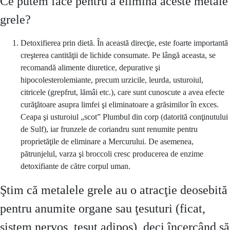
Ce putem face pentru a elimina aceste metale
grele?
Detoxifierea prin dietă. În această direcţie, este foarte importantă
creşterea cantităţii de lichide consumate. Pe lângă aceasta, se
recomandă alimente diuretice, depurative şi
hipocolesterolemiante, precum urzicile, leurda, usturoiul,
citricele (grepfrut, lămâi etc.), care sunt cunoscute a avea efecte
curăţătoare asupra limfei şi eliminatoare a grăsimilor în exces.
Ceapa şi usturoiul „scot” Plumbul din corp (datorită conţinutului
de Sulf), iar frunzele de coriandru sunt renumite pentru
proprietăţile de eliminare a Mercurului. De asemenea,
pătrunjelul, varza şi broccoli cresc producerea de enzime
detoxifiante de către corpul uman.
Ştim că metalele grele au o atracţie deosebită
pentru anumite organe sau ţesuturi (ficat,
sistem nervos, ţesut adipos), deci încercând să