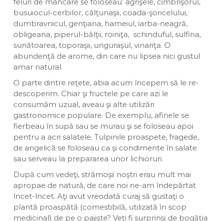
feluri de mâncare se foloseau: agrişele, cimbrişorul,
busuiocul-cerbilor, călţunaşii, coada-şoricelului,
dumbravnicul, genţiana, hameiul, iarba-neagră,
obligeana, piperul-bălţii, roiniţa, schinduful, sulfina,
sunătoarea, toporaşii, unguraşul, vinariţa. O
abundenţă de arome, din care nu lipsea nici gustul
amar natural.
O parte dintre reţete, abia acum începem să le re-
descoperim. Chiar şi fructele pe care azi le
consumăm uzual, aveau şi alte utilizări
gastronomice populare. De exemplu, afinele se
fierbeau în supă sau se murau şi se foloseau apoi
pentru a acri salatele. Tulpinile proaspete, fragede,
de angelică se foloseau ca şi condimente în salate
sau serveau la prepararea unor lichioruri.
După cum vedeţi, strămoşii noştri erau mult mai
apropae de natură, de care noi ne-am îndepărtat
încet-încet. Aţi avut vreodată curaj să gustaţi o
plantă proaspătă (comestibilă, utilizată în scop
medicinal) de pe o pajişte? Veţi fi surprinşi de bogăţia