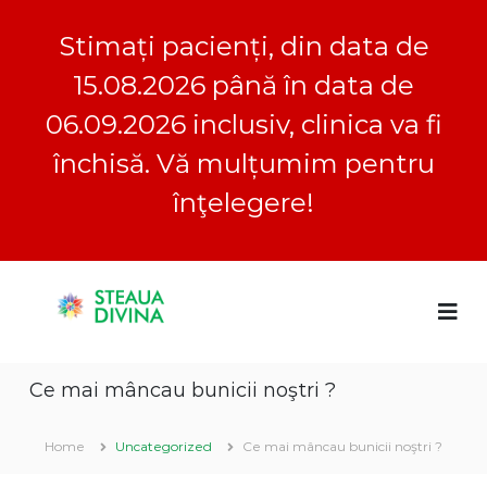
Stimați pacienți, din data de
15.08.2026 până în data de
06.09.2026 inclusiv, clinica va fi
închisă. Vă mulțumim pentru
înţelegere!
S
S
C
k
l
i
t
i
p
e
n
t
a
i
Ce mai mâncau bunicii noştri ?
o
c
u
a
c
a
S
o
Home
Uncategorized
Ce mai mâncau bunicii noştri ?
D
t
n
e
i
t