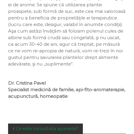
ei de arome. Se spune că utilizarea plantei
proaspete, sub formă de suc, este cea mai valoroasă
pentru a beneficia de proprietăţile ei terapeutice
(lucru care este, desigur, valabil în anumite condiţii).
Aşa cum astăzi învăţăm să folosim polenul cules de
albine sub formă crudă sau congelată, şi nu uscat,
ca acum 30-40 de ani, sigur că treptat, pe măsură
ce ne vom re-apropia de natură, vom re-trezi în noi
gustul pentru savurarea plantelor drept alimente
adevărate, şi nu „suplimente”.
Dr. Cristina Pavel
Specialist medicină de familie, api-fito-aromaterapie,
acupunctură, homeopatie
P
Ce este consultatia ayurveda?
o