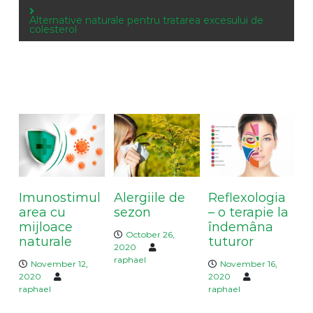
s
Alternative naturale pentru tratarea excesului de
colesterol
t
n
a
v
You May Also Like
i
g
a
t
i
o
Imunostimul
Alergiile de
Reflexologia
n
area cu
sezon
– o terapie la
mijloace
îndemâna
October 26,
naturale
tuturor
2020
raphael
November 12,
November 16,
2020
2020
raphael
raphael