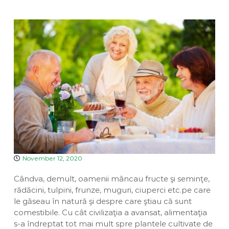
a
v
u
e
i
a
n
D
n
t
i
a
v
i
n
a
November 12, 2020
Cândva, demult, oamenii mâncau fructe şi seminţe,
rădăcini, tulpini, frunze, muguri, ciuperci etc.pe care
le găseau în natură şi despre care ştiau că sunt
comestibile. Cu cât civilizaţia a avansat, alimentaţia
s-a îndreptat tot mai mult spre plantele cultivate de