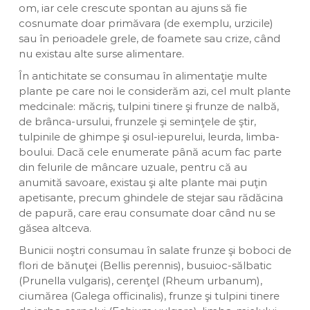
om, iar cele crescute spontan au ajuns să fie
cosnumate doar primăvara (de exemplu, urzicile)
sau în perioadele grele, de foamete sau crize, când
nu existau alte surse alimentare.
În antichitate se consumau în alimentaţie multe
plante pe care noi le considerăm azi, cel mult plante
medcinale: măcriş, tulpini tinere şi frunze de nalbă,
de brânca-ursului, frunzele şi seminţele de ştir,
tulpinile de ghimpe şi osul-iepurelui, leurda, limba-
boului. Dacă cele enumerate până acum fac parte
din felurile de mâncare uzuale, pentru că au
anumită savoare, existau şi alte plante mai puţin
apetisante, precum ghindele de stejar sau rădăcina
de papură, care erau consumate doar când nu se
găsea altceva.
Bunicii noştri consumau în salate frunze şi boboci de
flori de bănuţei (Bellis perennis), busuioc-sălbatic
(Prunella vulgaris), cerenţel (Rheum urbanum),
ciumărea (Galega officinalis), frunze şi tulpini tinere