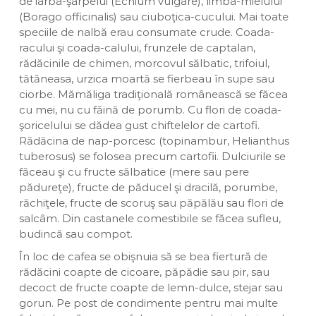
de iarba-şarpelui (Echium vulgare), limba-mielului
(Borago officinalis) sau ciuboţica-cucului. Mai toate
speciile de nalbă erau consumate crude. Coada-
racului şi coada-calului, frunzele de captalan,
rădăcinile de chimen, morcovul sălbatic, trifoiul,
tătăneasa, urzica moartă se fierbeau în supe sau
ciorbe. Mămăliga tradiţională românească se făcea
cu mei, nu cu făină de porumb. Cu flori de coada-
şoricelului se dădea gust chiftelelor de cartofi.
Rădăcina de nap-porcesc (topinambur, Helianthus
tuberosus) se folosea precum cartofii. Dulciurile se
făceau şi cu fructe sălbatice (mere sau pere
pădureţe), fructe de păducel şi dracilă, porumbe,
răchiţele, fructe de scoruş sau păpălău sau flori de
salcâm. Din castanele comestibile se făcea sufleu,
budincă sau compot.
În loc de cafea se obişnuia să se bea fiertură de
rădăcini coapte de cicoare, păpădie sau pir, sau
decoct de fructe coapte de lemn-dulce, stejar sau
gorun. Pe post de condimente pentru mai multe