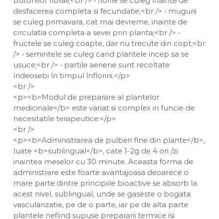
butonilor florali;<br /> • florile se culeg înainte de
desfacerea completa si fecundatie;<br /> • mugurii
se culeg primavara, cat mai devreme, inainte de
circulatia completa a sevei prin planta;<br /> •
fructele se culeg coapte, dar nu trecute din copt;<br
/> • semintele se culeg cand plantele incep sa se
usuce;<br /> • partile aeriene sunt recoltate
îndeosebi în timpul înfloririi.</p>
<br />
<p><b>Modul de preparare al plantelor
medicinale</b> este variat si complex in funcie de
necesitatile terapeutice:</p>
<br />
<p><b>Administrarea de pulberi fine din plante</b>,
luate <b>sublingual</b>, cate 1-2g de 4 ori /zi
inaintea meselor cu 30 minute. Aceasta forma de
administrare este foarte avantajoasa deoarece o
mare parte dintre principiile bioactive se absorb la
acest nivel, sublingual, unde se gaseste o bogata
vascularizatie, pe de o parte, iar pe de alta parte
plantele nefiind supuse prepararii termice isi