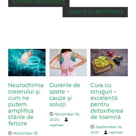
P
TERAPII AYURVEDICE
o
TERAPIA CU BIOPTRON
s
t
n
a
You May Also Like
v
i
g
a
t
i
Neurochimia
Durerile de
Cura cu
o
creierului şi
spate –
struguri –
n
cum ne
cauze şi
excelentă
putem
soluţii
pentru
amplifica
detoxifierea
November 16,
stările de
de toamnă
2020
fericire
raphael
September 14,
2021
raphael
November 18,