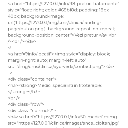
<a href=”https://127.0.0.1/info/98-preturi-tratamente”
style=”float: right; color: #68bf8d; padding: 18px
40px; background-image:
url(‘https://127.0.0.1/img/cms/clinica/landing-
page/buton.png’); background-repeat: no-repeat;
background-position: center;”>Vezi preturi</a> <br
/><br /></div>
<!–
<a href=”/info/locatii”><img style=”display: block;
margin-right: auto; margin-left: auto”
src=”/img/cms/clinica/ayurveda/contact.png”></a>
–>
<div class=”container”>
<h3><strong>Medici specialisti in fitoterapie:
</strong></h3>
<br />
<div class=”row”>
<div class=”col-md-2″>
<h4><a href=”https://127.0.0.1/info/50-medici”><img
src=”https://127.0.0.1/clinica/images/anca_cioltan.jpg”