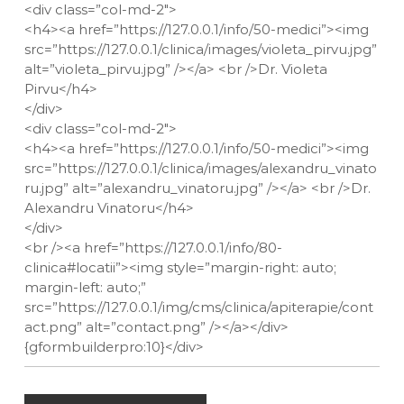
<div class=”col-md-2″>
<h4><a href=”https://127.0.0.1/info/50-medici”><img
src=”https://127.0.0.1/clinica/images/violeta_pirvu.jpg”
alt=”violeta_pirvu.jpg” /></a> <br />Dr. Violeta
Pirvu</h4>
</div>
<div class=”col-md-2″>
<h4><a href=”https://127.0.0.1/info/50-medici”><img
src=”https://127.0.0.1/clinica/images/alexandru_vinato
ru.jpg” alt=”alexandru_vinatoru.jpg” /></a> <br />Dr.
Alexandru Vinatoru</h4>
</div>
<br /><a href=”https://127.0.0.1/info/80-
clinica#locatii”><img style=”margin-right: auto;
margin-left: auto;”
src=”https://127.0.0.1/img/cms/clinica/apiterapie/cont
act.png” alt=”contact.png” /></a></div>
{gformbuilderpro:10}</div>