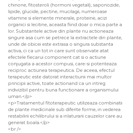
chinone, fitosteroli (hormoni vegetali), saponozide,
lipide, glucide, pectine, mucilagii, numeroase
vitamine si elemente minerale, proteine, acizi
organici si lecitine, aceasta fiind doar o mica parte a
lor. Substantele active din plante nu actioneaza
singure asa cum se petrece la extractele din plante,
unde de obicei este extrasa o singura substanta
activa, ci ca un tot in care sunt observate atat
efectele fiecarui component cat si o actiune
conjugata a acestor compusi, care-si potenteaza
reciproc actiunea terapeutica. De aceea, efectul
terapeutic este datorat interactiunii mai multor
principii active, toate actionand ca un intreg
indivizibil pentru buna functionare a organismului
uman.</p>
<p>Tratamentul fitoterapeutic utilizeaza combinatii
de plante medicinale sub diferite forme, in vederea
restabilirii echilibrului si a inlaturarii cauzelor care au
generat boala.</p>
<br />