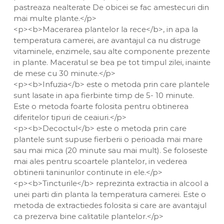
pastreaza nealterate De obicei se fac amestecuri din
mai multe plante.</p>
<p><b>Macerarea plantelor la rece</b>, in apa la
temperatura camerei, are avantajul ca nu distruge
vitaminele, enzimele, sau alte componente prezente
in plante. Maceratul se bea pe tot timpul zilei, inainte
de mese cu 30 minute.</p>
<p><b>Infuzia</b> este o metoda prin care plantele
sunt lasate in apa fierbinte timp de 5- 10 minute.
Este o metoda foarte folosita pentru obtinerea
diferitelor tipuri de ceaiuri.</p>
<p><b>Decoctul</b> este o metoda prin care
plantele sunt supuse fierberii o perioada mai mare
sau mai mica (20 minute sau mai mult). Se foloseste
mai ales pentru scoartele plantelor, in vederea
obtinerii taninurilor continute in ele.</p>
<p><b>Tincturile</b> reprezinta extractia in alcool a
unei parti din planta la temperatura camerei. Este o
metoda de extractiedes folosita si care are avantajul
ca prezerva bine calitatile plantelor.</p>