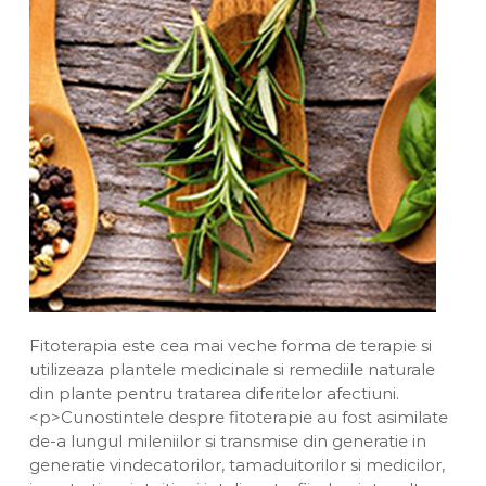
a
v
u
e
i
a
n
D
n
t
i
a
v
i
n
a
Fitoterapia este cea mai veche forma de terapie si
utilizeaza plantele medicinale si remediile naturale
din plante pentru tratarea diferitelor afectiuni.
<p>Cunostintele despre fitoterapie au fost asimilate
de-a lungul mileniilor si transmise din generatie in
generatie vindecatorilor, tamaduitorilor si medicilor,