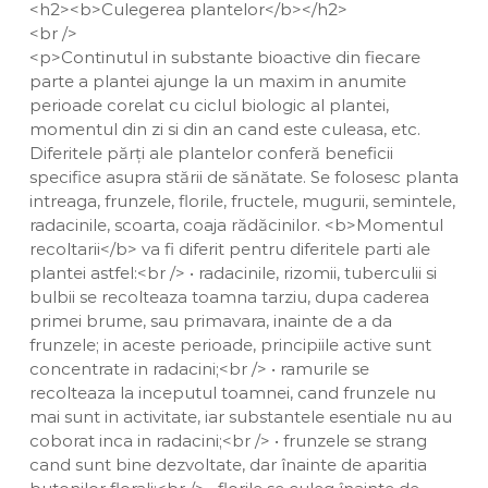
<h2><b>Culegerea plantelor</b></h2>
<br />
<p>Continutul in substante bioactive din fiecare
parte a plantei ajunge la un maxim in anumite
perioade corelat cu ciclul biologic al plantei,
momentul din zi si din an cand este culeasa, etc.
Diferitele părți ale plantelor conferă beneficii
specifice asupra stării de sănătate. Se folosesc planta
intreaga, frunzele, florile, fructele, mugurii, semintele,
radacinile, scoarta, coaja rădăcinilor. <b>Momentul
recoltarii</b> va fi diferit pentru diferitele parti ale
plantei astfel:<br /> • radacinile, rizomii, tuberculii si
bulbii se recolteaza toamna tarziu, dupa caderea
primei brume, sau primavara, inainte de a da
frunzele; in aceste perioade, principiile active sunt
concentrate in radacini;<br /> • ramurile se
recolteaza la inceputul toamnei, cand frunzele nu
mai sunt in activitate, iar substantele esentiale nu au
coborat inca in radacini;<br /> • frunzele se strang
cand sunt bine dezvoltate, dar înainte de aparitia