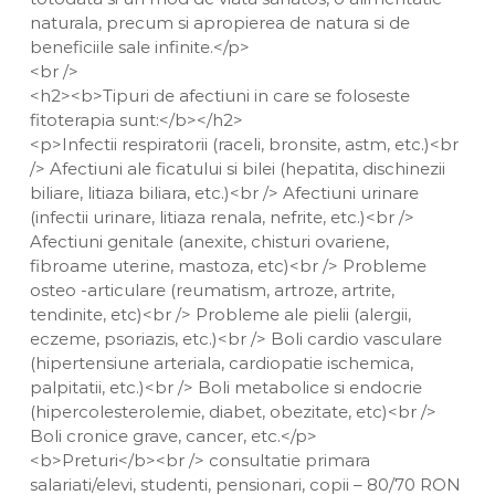
naturala, precum si apropierea de natura si de
beneficiile sale infinite.</p>
<br />
<h2><b>Tipuri de afectiuni in care se foloseste
fitoterapia sunt:</b></h2>
<p>Infectii respiratorii (raceli, bronsite, astm, etc.)<br
/> Afectiuni ale ficatului si bilei (hepatita, dischinezii
biliare, litiaza biliara, etc.)<br /> Afectiuni urinare
(infectii urinare, litiaza renala, nefrite, etc.)<br />
Afectiuni genitale (anexite, chisturi ovariene,
fibroame uterine, mastoza, etc)<br /> Probleme
osteo -articulare (reumatism, artroze, artrite,
tendinite, etc)<br /> Probleme ale pielii (alergii,
eczeme, psoriazis, etc.)<br /> Boli cardio vasculare
(hipertensiune arteriala, cardiopatie ischemica,
palpitatii, etc.)<br /> Boli metabolice si endocrie
(hipercolesterolemie, diabet, obezitate, etc)<br />
Boli cronice grave, cancer, etc.</p>
<b>Preturi</b><br /> consultatie primara
salariati/elevi, studenti, pensionari, copii – 80/70 RON