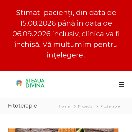
Stimați pacienți, din data de
15.08.2026 până în data de
06.09.2026 inclusiv, clinica va fi
închisă. Vă mulțumim pentru
înţelegere!
S
S
C
k
l
i
t
i
p
e
n
t
a
i
Fitoterapie
o
c
Home
Projects
Fitoterapie
u
a
c
a
S
o
D
t
n
e
i
t