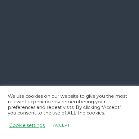
We use cookies on our website to give you the most
relevant experience by remembering your
preferences and repeat visits. By clicking “Accept”,
you consent to the use of ALL the cookies.
Cookie settings
ACCEPT
Copyright © 2023 Clinica Steaua Divina