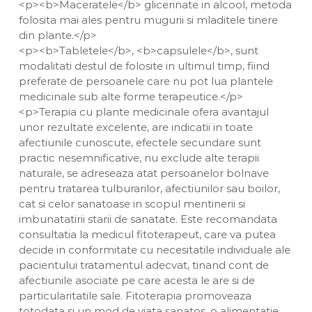
<p><b>Maceratele</b> glicerinate in alcool, metoda
folosita mai ales pentru mugurii si mladitele tinere
din plante.</p>
<p><b>Tabletele</b>, <b>capsulele</b>, sunt
modalitati destul de folosite in ultimul timp, fiind
preferate de persoanele care nu pot lua plantele
medicinale sub alte forme terapeutice.</p>
<p>Terapia cu plante medicinale ofera avantajul
unor rezultate excelente, are indicatii in toate
afectiunile cunoscute, efectele secundare sunt
practic nesemnificative, nu exclude alte terapii
naturale, se adreseaza atat persoanelor bolnave
pentru tratarea tulburarilor, afectiunilor sau boilor,
cat si celor sanatoase in scopul mentinerii si
imbunatatirii starii de sanatate. Este recomandata
consultatia la medicul fitoterapeut, care va putea
decide in conformitate cu necesitatile individuale ale
pacientului tratamentul adecvat, tinand cont de
afectiunile asociate pe care acesta le are si de
particularitatile sale. Fitoterapia promoveaza
totodata si un mod de viata sanatos, o alimentatie