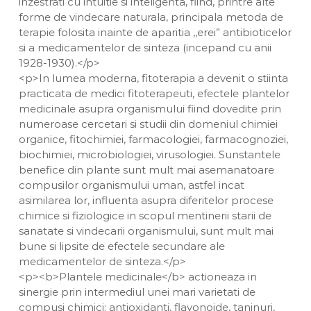
inzestrati cu intuitie si inteligenta, fiind, printre alte
forme de vindecare naturala, principala metoda de
terapie folosita inainte de aparitia ,,erei” antibioticelor
si a medicamentelor de sinteza (incepand cu anii
1928-1930).</p>
<p>In lumea moderna, fitoterapia a devenit o stiinta
practicata de medici fitoterapeuti, efectele plantelor
medicinale asupra organismului fiind dovedite prin
numeroase cercetari si studii din domeniul chimiei
organice, fitochimiei, farmacologiei, farmacognoziei,
biochimiei, microbiologiei, virusologiei. Sunstantele
benefice din plante sunt mult mai asemanatoare
compusilor organismului uman, astfel incat
asimilarea lor, influenta asupra diferitelor procese
chimice si fiziologice in scopul mentinerii starii de
sanatate si vindecarii organismului, sunt mult mai
bune si lipsite de efectele secundare ale
medicamentelor de sinteza.</p>
<p><b>Plantele medicinale</b> actioneaza in
sinergie prin intermediul unei mari varietati de
compusi chimici: antioxidanti, flavonoide, taninuri,