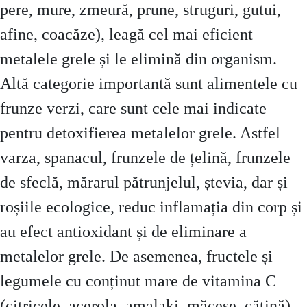
pere, mure, zmeură, prune, struguri, gutui,
afine, coacăze), leagă cel mai eficient
metalele grele și le elimină din organism.
Altă categorie importantă sunt alimentele cu
frunze verzi, care sunt cele mai indicate
pentru detoxifierea metalelor grele. Astfel
varza, spanacul, frunzele de țelină, frunzele
de sfeclă, mărarul pătrunjelul, ștevia, dar și
roșiile ecologice, reduc inflamația din corp și
au efect antioxidant și de eliminare a
metalelor grele. De asemenea, fructele și
legumele cu conținut mare de vitamina C
(citricele, acerola, amalaki, măceșe, cătină)