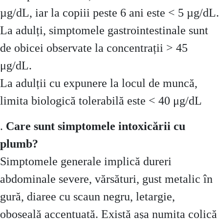
µg/dL, iar la copiii peste 6 ani este < 5 µg/dL.
La adulți, simptomele gastrointestinale sunt
de obicei observate la concentrații > 45
μg/dL.
La adulții cu expunere la locul de muncă,
limita biologică tolerabilă este < 40 μg/dL
.
Care sunt simptomele intoxicării cu
plumb?
Simptomele generale implică dureri
abdominale severe, vărsături, gust metalic în
gură, diaree cu scaun negru, letargie,
oboseală accentuată. Există așa numita colică