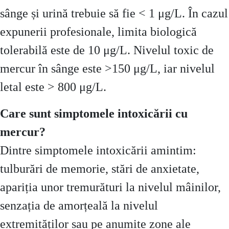
sânge și urină trebuie să fie < 1 μg/L. În cazul
expunerii profesionale, limita biologică
tolerabilă este de 10 μg/L. Nivelul toxic de
mercur în sânge este >150 μg/L, iar nivelul
letal este > 800 μg/L.
Care sunt simptomele intoxicării cu
mercur?
Dintre simptomele intoxicării amintim:
tulburări de memorie, stări de anxietate,
apariția unor tremurături la nivelul mâinilor,
senzația de amorțeală la nivelul
extremităților sau pe anumite zone ale