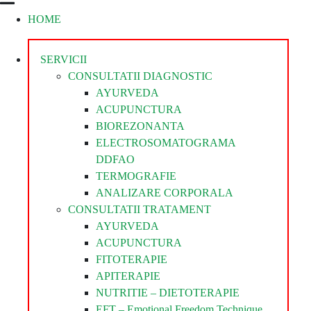
HOME
Divina
Steaua
Divina
SERVICII
CONSULTATII DIAGNOSTIC
AYURVEDA
ACUPUNCTURA
BIOREZONANTA
ELECTROSOMATOGRAMA
DDFAO
TERMOGRAFIE
ANALIZARE CORPORALA
CONSULTATII TRATAMENT
AYURVEDA
ACUPUNCTURA
FITOTERAPIE
APITERAPIE
NUTRITIE – DIETOTERAPIE
EFT – Emotional Freedom Technique