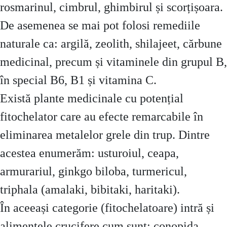
rosmarinul, cimbrul, ghimbirul și scorțișoara.
De asemenea se mai pot folosi remediile
naturale ca: argilă, zeolith, shilajeet, cărbune
medicinal, precum și vitaminele din grupul B,
în special B6, B1 și vitamina C.
Există plante medicinale cu potențial
fitochelator care au efecte remarcabile în
eliminarea metalelor grele din trup. Dintre
acestea enumerăm: usturoiul, ceapa,
armurariul, ginkgo biloba, turmericul,
triphala (amalaki, bibitaki, haritaki).
În aceeași categorie (fitochelatoare) intră și
alimentele crucifere cum sunt: conopida,