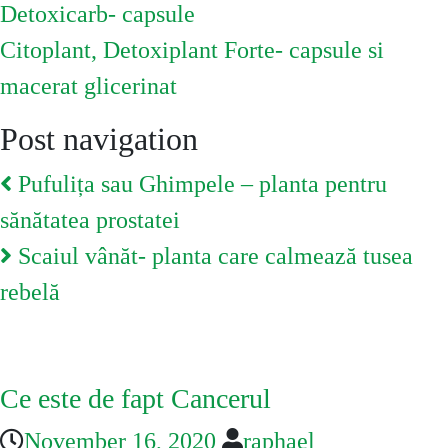
Detoxicarb- capsule
Citoplant, Detoxiplant Forte- capsule si
macerat glicerinat
Post navigation
Pufulița sau Ghimpele – planta pentru
sănătatea prostatei
Scaiul vânăt- planta care calmează tusea
rebelă
You May Also Like
Ce este de fapt Cancerul
November 16, 2020
raphael