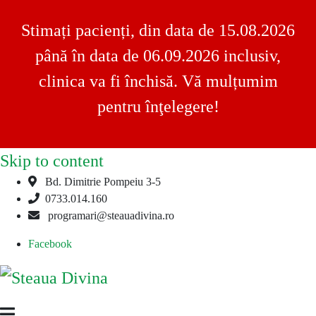
Stimați pacienți, din data de 15.08.2026
până în data de 06.09.2026 inclusiv,
clinica va fi închisă. Vă mulțumim
pentru înţelegere!
Skip to content
Bd. Dimitrie Pompeiu 3-5
0733.014.160
programari@steauadivina.ro
Facebook
Steaua
Clinica