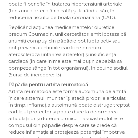
poate fi benefic în tratarea hipertensiunii arteriale
(tensiunea arterială ridicată) și, la rândul său, în
reducerea riscului de boală coronariană (CAD).
Replicând acțiunea medicamentelor diuretice
precum Coumadin, unii cercetători emit ipoteza că
anumiți compuși din păpădie pot lupta activ sau
pot preveni afecțiunile cardiace precum
ateroscleroza (întărirea arterelor) și insuficiența
cardiacă (în care inima este mai puţin capabilă să
pompeze sânge în tot organismul), înlocuind sodiul.
(Sursa de încredere: 13)
Păpădia pentru artrita reumatoidă
Artrita reumatoidă este forma autoimună de artrită
în care sistemul imunitar își atacă propriile articulații.
În timp, inflamația autoimună poate distruge treptat
cartilajul protector și poate duce la deformarea
articulațiilor și durerea cronică. Taraxasterolul este
compusul din păpădie despre care se crede că
reduce inflamația și protejează potențial împotriva