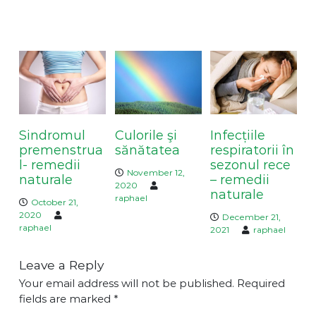
n
a
You May Also Like
v
i
g
a
t
i
Sindromul
Culorile şi
Infecțiile
o
premenstrua
sănătatea
respiratorii în
n
l- remedii
sezonul rece
November 12,
naturale
– remedii
2020
naturale
raphael
October 21,
2020
December 21,
raphael
2021
raphael
Leave a Reply
Your email address will not be published.
Required
fields are marked
*