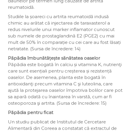
daunelor pe termen lung cauzate de artrită
reumatoidă.
Studiile la șoareci cu artrita reumatoidă indusă
chimic au arătat că injectarea de taraxasterol a
redus nivelurile unui marker inflamator cunoscut
sub numele de prostaglandină E2 (PGE2) cu mai
mult de 50% în comparație cu cei care au fost lăsați
netratate. (Sursa de încredere: 14)
Păpădia îmbunătățește sănătatea oaselor
Păpădia este bogată în calciu și vitamina K, nutrienţi
care sunt esențiali pentru creșterea și rezistență
oaselor. De asemenea, planta este bogată în
antioxidanţi precum vitamina C şi luteolina, care
ajută la protejarea oaselor împotriva bolilor care pot
sa apară odată cu înaintarea în varstă, cum ar fi
osteoporoza şi artrita. (Sursa de încredere: 15)
Păpădia pentru ficat
Un studiu publicat de Institutul de Cercetare
Alimentară din Coreea a constatat că extractul de