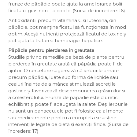
frunze de păpădie poate ajuta la ameliorarea bolii
ficatului gras non – alcoolic. (Sursa de încredere: 16)
Antioxidanții precum vitamina C și luteolina, din
păpădie, pot menține ficatul să funcționeze în mod
optim. Acești nutrienți protejează ficatul de toxine și
pot ajuta la tratarea hemoragiei hepatice.
Păpădie pentru pierderea în greutate
Studiile privind remediile pe bază de plante pentru
pierderea în greutate arată că păpădia poate fi de
ajutor. O cercetare sugerează că ierburile amare
precum păpădia, luate sub formă de lichide sau
ceaiuri înainte de a mânca stimulează secrețiile
gastrice și favorizează descompunerea grăsimilor și
a colesterolului. Frunza de păpădie este diuretic
echilibrat şi poate fi adaugată la salate. Deși ierburile
nu sunt un panaceu, ele pot fi folosite ca alimente
sau medicamente pentru a completa și susține
intervențiile legate de dietă și exerciții fizice. (Sursa de
încredere: 17)