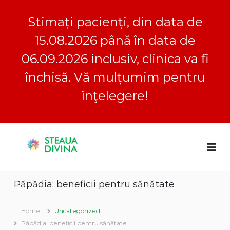
Stimați pacienți, din data de
15.08.2026 până în data de
06.09.2026 inclusiv, clinica va fi
închisă. Vă mulțumim pentru
înţelegere!
S
S
C
k
l
i
t
i
p
e
n
t
a
i
Păpădia: beneficii pentru sănătate
o
c
u
a
c
a
S
o
Home
Uncategorized
D
t
n
e
Păpădia: beneficii pentru sănătate
i
t