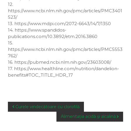
12.
https://www.ncbi.nlm.nih.gov/pmc/articles/PMC3401
523/
13. https://www.mdpi.com/2072-6643/14/7/1350
14. https://www.spandidos-
publications.com/10.3892/etm.2016.3860
15.
https://www.ncbi.nlm.nih.gov/pmc/articles/PMC5553
762/
16. https://pubmed.ncbi.nlm.nih.gov/23603008/
17. https://www.healthline.com/nutrition/dandelion-
benefits#TOC_TITLE_HDR_17
P
Curele vindecătoare cu clorofilă
o
Alimentația acidă și alcalină
s
t