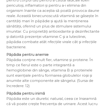
pentru corpul tău pentru a căuta radicalii liberi
periculoși, inflamatori și pentru a-i elimina din
organism înainte ca aceștia să poată provoca daune
reale. Această binecunoscută vitamină se găsește în
cantități mari în păpădie și ajută la menținerea
sănătății, oferind un plus de stimulare sistemului
imunitar. Cu proprietăți antioxidante şi dezinfectante
și datorită prezenței vitaminei C şi a luteolinei,
păpădia combate atât nfecțiile virale cât şi infecțiile
bacteriene.
Păpădia pentru anemie
Păpădia conţine mult fier, vitamine și proteine. În
timp ce fierul este o parte integrantă a
hemoglobinei din sânge, vitamina B și proteinele
sunt esențiale pentru formarea globulelor roșii și
anumite alte componente ale sângelui. (Sursa de
încredere: 12)
Păpădia pentru inimă
Păpădia este un diuretic natural, ceea ce înseamnă
că vă poate crește frecvența de urinare. Acest lucru