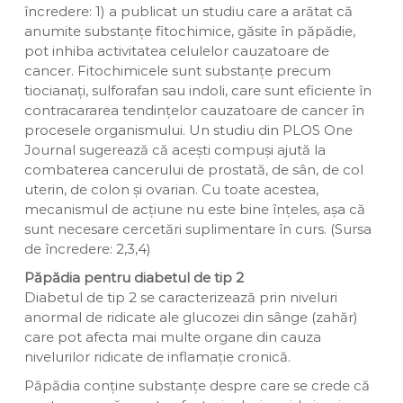
încredere: 1) a publicat un studiu care a arătat că
anumite substanțe fitochimice, găsite în păpădie,
pot inhiba activitatea celulelor cauzatoare de
cancer. Fitochimicele sunt substanțe precum
tiocianați, sulforafan sau indoli, care sunt eficiente în
contracararea tendințelor cauzatoare de cancer în
procesele organismului. Un studiu din PLOS One
Journal sugerează că acești compuși ajută la
combaterea cancerului de prostată, de sân, de col
uterin, de colon și ovarian. Cu toate acestea,
mecanismul de acțiune nu este bine înțeles, așa că
sunt necesare cercetări suplimentare în curs. (Sursa
de încredere: 2,3,4)
Păpădia pentru diabetul de tip 2
Diabetul de tip 2 se caracterizează prin niveluri
anormal de ridicate ale glucozei din sânge (zahăr)
care pot afecta mai multe organe din cauza
nivelurilor ridicate de inflamație cronică.
Păpădia conține substanțe despre care se crede că