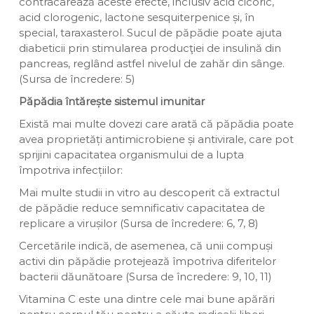
contracarează aceste efecte, inclusiv acid cicoric,
acid clorogenic, lactone sesquiterpenice și, în
special, taraxasterol. Sucul de păpădie poate ajuta
diabeticii prin stimularea producţiei de insulină din
pancreas, reglând astfel nivelul de zahăr din sânge.
(Sursa de încredere: 5)
Păpădia întărește sistemul imunitar
Există mai multe dovezi care arată că păpădia poate
avea proprietăți antimicrobiene și antivirale, care pot
sprijini capacitatea organismului de a lupta
împotriva infecțiilor:
Mai multe studii in vitro au descoperit că extractul
de păpădie reduce semnificativ capacitatea de
replicare a virușilor (Sursa de încredere: 6, 7, 8)
Cercetările indică, de asemenea, că unii compuși
activi din păpădie protejează împotriva diferitelor
bacterii dăunătoare (Sursa de încredere: 9, 10, 11)
Vitamina C este una dintre cele mai bune apărări