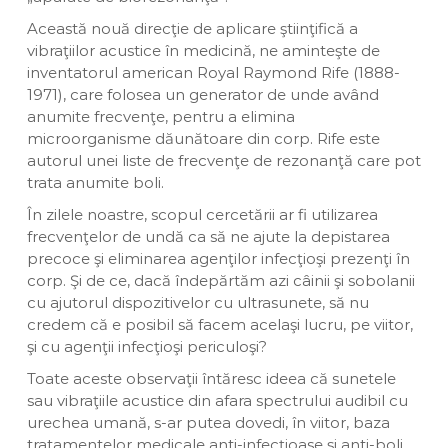
Această nouă direcţie de aplicare ştiinţifică a
vibraţiilor acustice în medicină, ne aminteşte de
inventatorul american Royal Raymond Rife (1888-
1971), care folosea un generator de unde având
anumite frecvenţe, pentru a elimina
microorganisme dăunătoare din corp. Rife este
autorul unei liste de frecvenţe de rezonanţă care pot
trata anumite boli.
În zilele noastre, scopul cercetării ar fi utilizarea
frecvenţelor de undă ca să ne ajute la depistarea
precoce şi eliminarea agenţilor infecţioşi prezenţi în
corp. Şi de ce, dacă îndepărtăm azi câinii şi sobolanii
cu ajutorul dispozitivelor cu ultrasunete, să nu
credem că e posibil să facem acelaşi lucru, pe viitor,
şi cu agenţii infecţioşi periculoşi?
Toate aceste observaţii întăresc ideea că sunetele
sau vibraţiile acustice din afara spectrului audibil cu
urechea umană, s-ar putea dovedi, în viitor, baza
tratamentelor medicale anti-infecţioase şi anti-boli