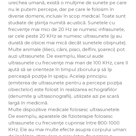
urechea umană, există o mulţime de sunete pe care
nu le putem percepe, dar pe care le folosim în
diverse domenii, inclusiv în scop medical. Toate sunt
studiate de ştiinţa numită acustică. Sunetele cu
frecvenţe mai mici de 20 Hz se numesc infrasunete,
iar cele peste 20 KHz se numesc ultrasunete (şi au
durată de obicei mai mică decât sunetele obişnuite).
Multe animale (lilieci, câini, pisici, delfini, şoareci) pot
auzi ultrasunete. De exemplu, liliacul aude
ultrasunete cu frecvenţe mai mari de 100 KHz, care îl
ajută să se orienteze în timpul zborului şi să îşi
perceapă poziţia în spaţiu. Acelaşi principiu
(emiterea de ultrasunete pentru a percepe poziţia
obiectelor) este folosit în realizarea echografiilor
(denumite şi ultrasonografii), utilizate azi pe scară
largă în medicină.
Multe dispozitive medicale folosesc ultrasunetele.
De exemplu, aparatele de fizioterapie folosesc
ultrasunete cu frecvenţe cuprinse între 800-1000
KHz. Ele au mai multe efecte asupra corpului uman: