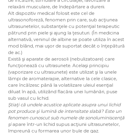
de încălzire, stimulare a circulaţiei, favorizare a
relaxării musculare, de îndepărtare a durerii.
Alt dispozitiv medical folosit este cel de
ultrasonoforeză, fenomen prin care, sub acţiunea
ultrasunetelor, substanţele cu potenţial terapeutic
pătrund prin piele şi ajung la ţesuturi. (În medicina
alternativă, veninul de albine se poate utiliza în acest
mod blând, mai uşor de suportat decât o înţepătură
de ac.)
Există şi aparate de aerosoli (nebulizatoare) care
funcţionează cu ultrasunete. Acelaşi principiu
(vaporizare cu ultrasunete) este utilizat şi la unele
lămpi de aromaterapie, alternative la cele clasice,
care încălzesc până la volatilizare uleiul esenţial
diluat în apă, utilizând flacăra unei lumânări, puse
sub vasul cu lichid.
Ştiaţi că undele acustice aplicate asupra unui lichid
pot produce şi lumină de intensitate slabă? Este un
fenomen cunoscut sub numele de sonoluminiscenţă
şi
apare într-un lichid supus acţiunii ultrasunetelor,
împreună cu formarea unor bule de gaz.