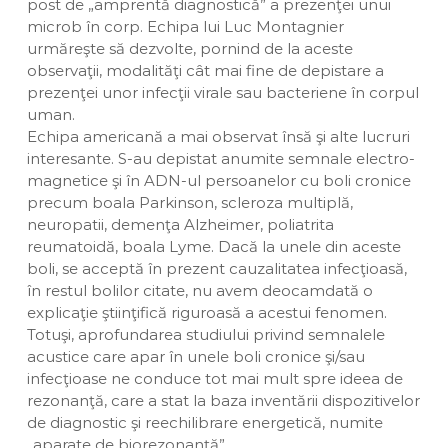
post de „amprentă diagnostică” a prezenţei unui
microb în corp. Echipa lui Luc Montagnier
urmăreşte să dezvolte, pornind de la aceste
observaţii, modalităţi cât mai fine de depistare a
prezenţei unor infecţii virale sau bacteriene în corpul
uman.
Echipa americană a mai observat însă şi alte lucruri
interesante. S-au depistat anumite semnale electro-
magnetice şi în ADN-ul persoanelor cu boli cronice
precum boala Parkinson, scleroza multiplă,
neuropatii, demenţa Alzheimer, poliatrita
reumatoidă, boala Lyme. Dacă la unele din aceste
boli, se acceptă în prezent cauzalitatea infecţioasă,
în restul bolilor citate, nu avem deocamdată o
explicaţie ştiinţifică riguroasă a acestui fenomen.
Totuşi, aprofundarea studiului privind semnalele
acustice care apar în unele boli cronice şi/sau
infecţioase ne conduce tot mai mult spre ideea de
rezonanţă, care a stat la baza inventării dispozitivelor
de diagnostic şi reechilibrare energetică, numite
„aparate de biorezonanţă”.