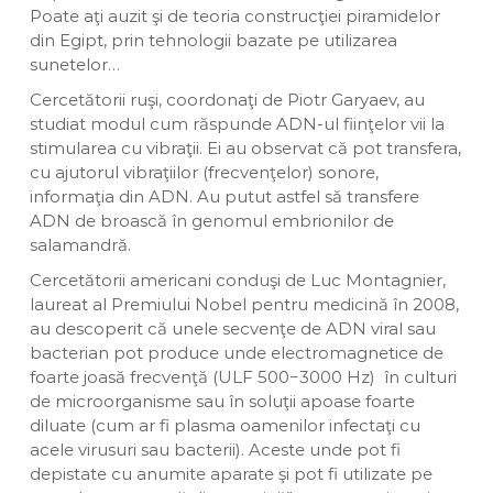
Poate aţi auzit şi de teoria construcţiei piramidelor
din Egipt, prin tehnologii bazate pe utilizarea
sunetelor…
Cercetătorii ruşi, coordonaţi de Piotr Garyaev, au
studiat modul cum răspunde ADN-ul fiinţelor vii la
stimularea cu vibraţii. Ei au observat că pot transfera,
cu ajutorul vibraţiilor (frecvenţelor) sonore,
informaţia din ADN. Au putut astfel să transfere
ADN de broască în genomul embrionilor de
salamandră.
Cercetătorii americani conduşi de Luc Montagnier,
laureat al Premiului Nobel pentru medicină în 2008,
au descoperit că unele secvenţe de ADN viral sau
bacterian pot produce unde electromagnetice de
foarte joasă frecvenţă (ULF 500−3000 Hz) în culturi
de microorganisme sau în soluţii apoase foarte
diluate (cum ar fi plasma oamenilor infectaţi cu
acele virusuri sau bacterii). Aceste unde pot fi
depistate cu anumite aparate şi pot fi utilizate pe