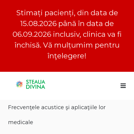
Stimați pacienți, din data de
15.08.2026 până în data de
06.09.2026 inclusiv, clinica va fi
închisă. Vă mulțumim pentru
înţelegere!
S
S
C
k
l
i
t
i
p
e
n
t
a
i
Frecvenţele acustice şi aplicaţiile lor
o
c
u
a
c
a
S
o
medicale
D
t
n
e
i
t