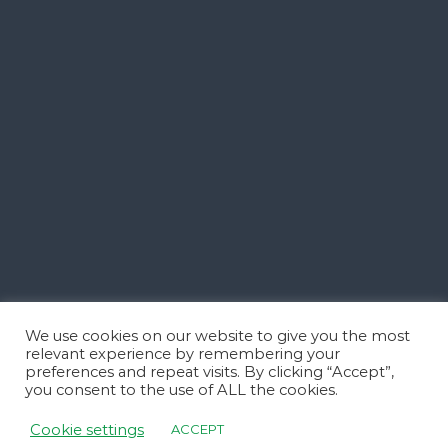
We use cookies on our website to give you the most
relevant experience by remembering your
preferences and repeat visits. By clicking “Accept”,
you consent to the use of ALL the cookies.
Cookie settings
ACCEPT
Copyright © 2023 Clinica Steaua Divina