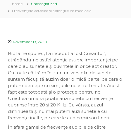
a
Home
Uncategorized
v
u
e
Frecvenţele acustice şi aplicaţiile lor medicale
i
a
n
D
n
t
i
a
v
i
n
November 19, 2020
a
Biblia ne spune: „La început a fost Cuvântul”,
atrăgându-ne astfel atenţia asupra importanţei pe
care o au sunetele şi cuvintele în orice act creator.
Cu toate că trăim într-un univers plin de sunete,
suntem făcuţi să auzim doar o mică parte, pe care o
putem percepe cu simţurile noastre limitate. Acest
fapt este totodată şi o protecţie pentru noi.
Urechea umană poate auzi sunete cu frecvenţe
cuprinse între 20 şi 20 KHz. Cu vârsta, auzul
diminuează şi nu mai putem auzi sunetele cu
frecvenţe înalte, pe care le aud copiii sau tinerii.
În afara gamei de frecvenţe audibile de către