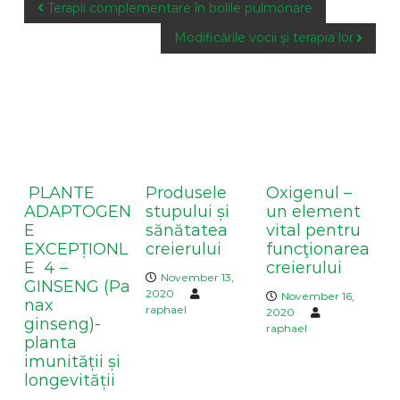
P
Terapii complementare în bolile pulmonare
o
Modificările vocii şi terapia lor
s
t
n
a
You May Also Like
v
i
g
PLANTE
Produsele
Oxigenul –
a
ADAPTOGEN
stupului și
un element
t
E
sănătatea
vital pentru
i
EXCEPȚIONL
creierului
funcţionarea
o
E 4 –
creierului
n
November 13,
GINSENG (Pa
2020
November 16,
nax
raphael
2020
ginseng)-
raphael
planta
imunității și
longevității