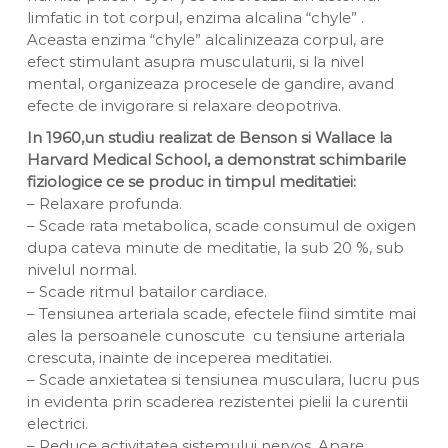
limfatic in tot corpul, enzima alcalina “chyle” .
Aceasta enzima “chyle” alcalinizeaza corpul, are
efect stimulant asupra musculaturii, si la nivel
mental, organizeaza procesele de gandire, avand
efecte de invigorare si relaxare deopotriva.
In 1960,un studiu realizat de Benson si Wallace la
Harvard Medical School, a demonstrat schimbarile
fiziologice ce se produc in timpul meditatiei:
– Relaxare profunda.
– Scade rata metabolica, scade consumul de oxigen
dupa cateva minute de meditatie, la sub 20 %, sub
nivelul normal.
– Scade ritmul batailor cardiace.
– Tensiunea arteriala scade, efectele fiind simtite mai
ales la persoanele cunoscute cu tensiune arteriala
crescuta, inainte de inceperea meditatiei.
– Scade anxietatea si tensiunea musculara, lucru pus
in evidenta prin scaderea rezistentei pielii la curentii
electrici.
– Reduce activitatea sistemului nervos. Apare