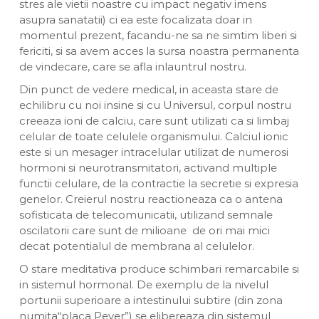
stres ale vietii noastre cu impact negativ imens
asupra sanatatii) ci ea este focalizata doar in
momentul prezent, facandu-ne sa ne simtim liberi si
fericiti, si sa avem acces la sursa noastra permanenta
de vindecare, care se afla inlauntrul nostru.
Din punct de vedere medical, in aceasta stare de
echilibru cu noi insine si cu Universul, corpul nostru
creeaza ioni de calciu, care sunt utilizati ca si limbaj
celular de toate celulele organismului. Calciul ionic
este si un mesager intracelular utilizat de numerosi
hormoni si neurotransmitatori, activand multiple
functii celulare, de la contractie la secretie si expresia
genelor. Creierul nostru reactioneaza ca o antena
sofisticata de telecomunicatii, utilizand semnale
oscilatorii care sunt de milioane de ori mai mici
decat potentialul de membrana al celulelor.
O stare meditativa produce schimbari remarcabile si
in sistemul hormonal. De exemplu de la nivelul
portunii superioare a intestinului subtire (din zona
numita“placa Peyer”) se elibereaza din sistemul