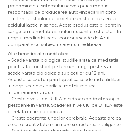
predominanta sistemului nervos parasimpatic,
responsabil de producerea autovindecarii in corp.
– In timpul starilor de anxietate exista o crestere a
acidului lactic in sange. Acest produs este eliberat in
sange urma metabolismului muschilor scheletali. In
timpul meditatiei acest compus scade de 4 ori
comparativ cu subiectii care nu mediteaza.
Alte beneficii ale meditatiei:
– Scade varsta biologica: studiile arata ca meditatia
practicata constant pe termen lung , peste 5 ani,
scade varsta biologica a subiectilor cu 12 ani.
Aceasta se explica prin faptul ca scade radicalii liberi
in corp, scade oxidarile si implicit reduce
imbatranirea corpului.
– Creste nivelul de DHEA(dihidroepiandrosteron) la
persoanle in varsta. Scaderea nivelului de DHEA este
corelata cu imbatranirea.
– Creste coerenta undelor cerebrale. Aceasta are ca
efect o creativitate mai mare si cresterea inteligentei.
– Scade anxietatea, depresia, iritabilitatea si