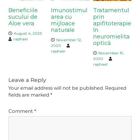
i
Beneficiile
Imunostimul
Tratamentul
o
sucului de
area cu
prin
n
Aloe vera
mijloace
apifitoterapie
naturale
în
August 4, 2023
neuromielita
raphael
November 12,
optică
2020
raphael
November 19,
2020
raphael
Leave a Reply
Your email address will not be published.
Required
fields are marked
*
Comment
*