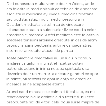
Desi cunoscuta multa vreme doar in Orient, unde
era folosita in mod obisnuit ca tehnica de vindecare
asociata in medicina ayurveda, medicina tibetana
sau budista, astazi multi medici prescriu si in
Occident meditatia ca tehnica de vindecare
eliberatoare atat a a suferintelor fizice cat si a celor
emotionale, mentale. Astfel meditatia este folosita in:
scaderea tensiunii arteriale crescute, in caz de astm
bronsic, angina pectorala, aritmie cardiaca, stres,
insomnie, anxietate, atacuri de panica.
Toate practicile meditative au un lucu in comun:
linistirea valurilor mintii astfel incat sa putem
patrunde adanc in inima noastra spirituala si sa
devenim doar un martor a oricaror ganduri ce apar
in minte, ori senzatii ce apar in corp ori emotii ce
incearca sa ne acapareze atentia.
Atunci cand mintea este calma si focalizata, ea nu
reactioneaza nici la amintirile din trecut si nu este
preocupata nici de viitor (cele doua surse majore de