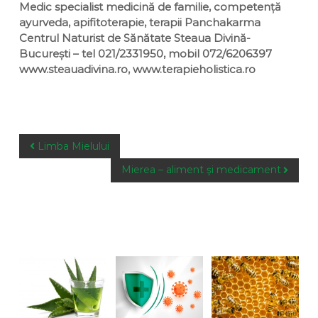
Medic specialist medicină de familie, competență
ayurveda, apifitoterapie, terapii Panchakarma
Centrul Naturist de Sănătate Steaua Divină-
București – tel 021/2331950, mobil 072/6206397
www.steauadivina.ro, www.terapieholistica.ro
P
Limba Mielului
o
Mierea – aliment şi medicament
s
t
n
a
You May Also Like
v
i
g
a
t