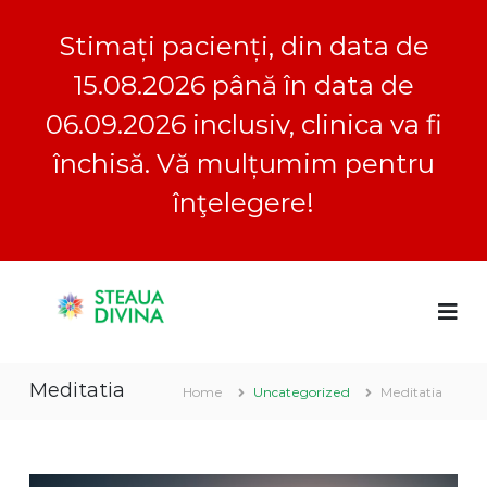
Stimați pacienți, din data de
15.08.2026 până în data de
06.09.2026 inclusiv, clinica va fi
închisă. Vă mulțumim pentru
înţelegere!
S
S
C
k
l
i
t
i
p
e
n
t
a
i
Meditatia
o
c
Home
Uncategorized
Meditatia
u
a
c
a
S
o
D
t
n
e
i
t