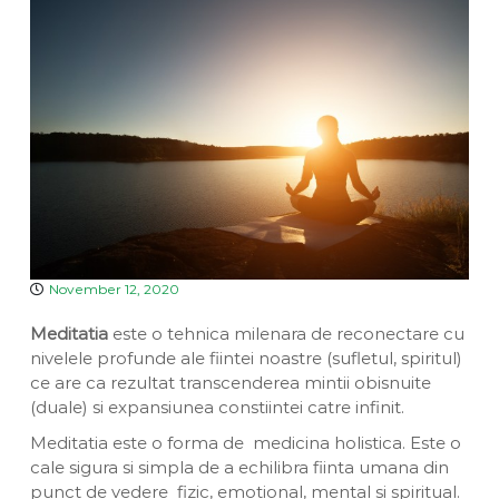
a
v
u
e
i
a
n
D
n
t
i
a
v
i
n
a
November 12, 2020
Meditatia
este o tehnica milenara de reconectare cu
nivelele profunde ale fiintei noastre (sufletul, spiritul)
ce are ca rezultat transcenderea mintii obisnuite
(duale) si expansiunea constiintei catre infinit.
Meditatia este o forma de medicina holistica. Este o
cale sigura si simpla de a echilibra fiinta umana din
punct de vedere fizic, emotional, mental si spiritual.