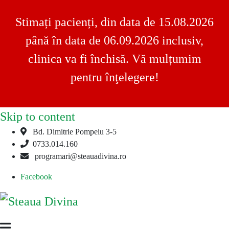
Stimați pacienți, din data de 15.08.2026
până în data de 06.09.2026 inclusiv,
clinica va fi închisă. Vă mulțumim
pentru înţelegere!
Skip to content
Bd. Dimitrie Pompeiu 3-5
0733.014.160
programari@steauadivina.ro
Facebook
Steaua
Clinica