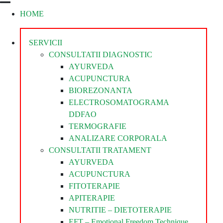
HOME
Divina
Steaua
Divina
SERVICII
CONSULTATII DIAGNOSTIC
AYURVEDA
ACUPUNCTURA
BIOREZONANTA
ELECTROSOMATOGRAMA
DDFAO
TERMOGRAFIE
ANALIZARE CORPORALA
CONSULTATII TRATAMENT
AYURVEDA
ACUPUNCTURA
FITOTERAPIE
APITERAPIE
NUTRITIE – DIETOTERAPIE
EFT – Emotional Freedom Technique