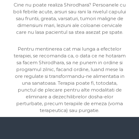
Cine nu poate realiza Shirodhara? Persoanele cu
boli febrile acute, arsuri sau rani la nivelul capului
sau fruntii, greata, varsaturi, tumori maligne de
dimensiuni mari, leziuni ale coloanei cervicale
care nu lasa pacientul sa stea asezat pe spate.
Pentru mentinerea cat mai lunga a efectelor
terapiei, se recomanda ca, o data ce ne hotaram
sa facem Shirodhara, sa ne punem in ordine si
programul zilnic, facand ordine, luand mese la
ore regulate si transformandu-ne alimentatia in
una sanatoasa. Terapia poate fi, totodata,
punctul de plecare pentru alte modalitati de
eliminare a dezechilibrelor dosha-elor
perturbate, precum terapiile de emeza (voma
terapeutica) sau purgatie.