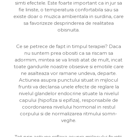
simti efectele. Este foarte important ca in jur sa
fie liniste, o temperatura confortabila sau sa
existe doar o muzica ambientala in surdina, care
sa favorizeze desprinderea de realitatea
obisnuita.
Ce se petrece de fapt in timpul terapiei? Daca
nu suntem prea obositi ca sa riscam sa
adormim, mintea se va linisti atat de mult, incat
toate gandurile noastre obsesive si emotiile care
ne asalteaza vor ramane undeva, departe.
Actiunea asupra punctului situat in mijlocul
fruntii va declansa unele efecte de reglare la
nivelul glandelor endocrine situate la nivelul
capului (hipofiza si epifiza), responsabile de
coordonarea nivelului hormonal in restul
corpului si de normalizarea ritmului somn-
veghe.
Tot prin actiune reflexa asupra mijlocului fruntii,