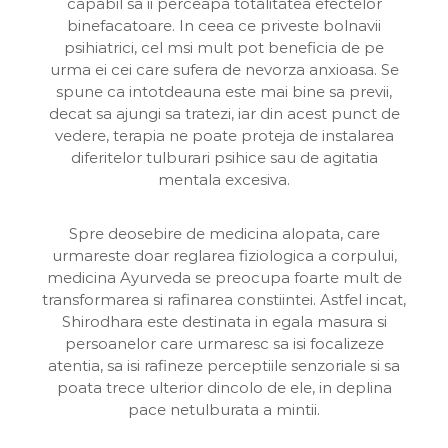
capabil sa ii perceapa totalitatea efectelor
binefacatoare. In ceea ce priveste bolnavii
psihiatrici, cel msi mult pot beneficia de pe
urma ei cei care sufera de nevorza anxioasa. Se
spune ca intotdeauna este mai bine sa previi,
decat sa ajungi sa tratezi, iar din acest punct de
vedere, terapia ne poate proteja de instalarea
diferitelor tulburari psihice sau de agitatia
mentala excesiva.
Spre deosebire de medicina alopata, care
urmareste doar reglarea fiziologica a corpului,
medicina Ayurveda se preocupa foarte mult de
transformarea si rafinarea constiintei. Astfel incat,
Shirodhara este destinata in egala masura si
persoanelor care urmaresc sa isi focalizeze
atentia, sa isi rafineze perceptiile senzoriale si sa
poata trece ulterior dincolo de ele, in deplina
pace netulburata a mintii.