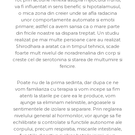
va fi influentat in sens benefic si hipotalamusul,
o mica zona din creier unde se afla radacina
unor comportamente automate si emotii
primare; astfel ca avem sansa ca o mare parte
din fricile noastre sa dispara treptat. Un studiu
realizat pe mai multe persoane care au realizat
Shirodhara a aratat ca in timpul tehnicii, scade
foarte mult nivelul de noradrenalina din corp si
creste cel de serotonina si starea de multumire si
fericire.
Poate nu de la prima sedinta, dar dupa ce ne
vom familiariza cu terapia si vom incepe sa fim
atenti la starile pe care ea le produce, vom
ajunge sa eliminam nelinistile, angoasele si
sentimentele de izolare si separare. Prin reglarea
nivelului general al hormonilor, vor ajunge sa fie
echilibrate si controlate si functiile autonome ale
corpului, precum respiratia, miscarile intestinale,