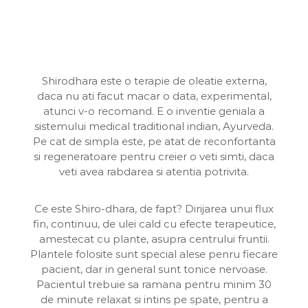
Shirodhara are in primul rand profunde efecte
terapeutice, in special in insomnii, migrene,
dureri de cap, tulburari de memorie si
concentrare, iritabilitate, caderea parului, este o
terapie adjuvanta in hipertensiune arteriala,
anxietate, depresie, nevroze, vertij, epilepsie.
Shirodhara este o terapie de oleatie externa,
daca nu ati facut macar o data, experimental,
atunci v-o recomand. E o inventie geniala a
sistemului medical traditional indian, Ayurveda.
Pe cat de simpla este, pe atat de reconfortanta
si regeneratoare pentru creier o veti simti, daca
veti avea rabdarea si atentia potrivita.
Ce este Shiro-dhara, de fapt? Dirijarea unui flux
fin, continuu, de ulei cald cu efecte terapeutice,
amestecat cu plante, asupra centrului fruntii.
Plantele folosite sunt special alese penru fiecare
pacient, dar in general sunt tonice nervoase.
Pacientul trebuie sa ramana pentru minim 30
de minute relaxat si intins pe spate, pentru a