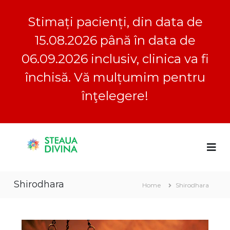
Stimați pacienți, din data de
15.08.2026 până în data de
06.09.2026 inclusiv, clinica va fi
închisă. Vă mulțumim pentru
înţelegere!
S
S
C
k
l
i
t
i
p
e
n
t
a
i
Shirodhara
o
c
Home
Shirodhara
u
a
c
a
S
o
D
t
n
e
i
t