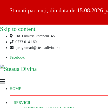
Stimați pacienți, din data de 15.08.2026 p
Skip to content
Bd. Dimitrie Pompeiu 3-5
0733.014.160
programari@steauadivina.ro
Facebook
Steaua
Clinica
HOME
Divina
Steaua
Divina
SERVICII