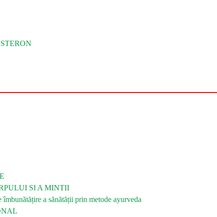
OSTERON
E
PULUI SI A MINTII
bunătățire a sănătății prin metode ayurveda
ONAL