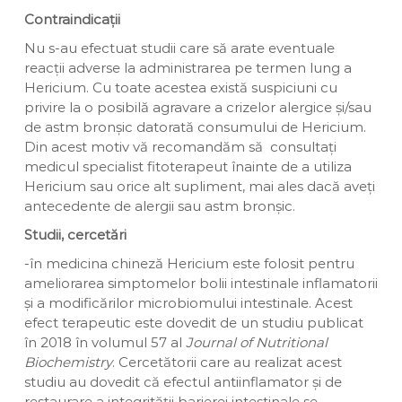
Contraindicații
Nu s-au efectuat studii care să arate eventuale
reacții adverse la administrarea pe termen lung a
Hericium. Cu toate acestea există suspiciuni cu
privire la o posibilă agravare a crizelor alergice și/sau
de astm bronșic datorată consumului de Hericium.
Din acest motiv vă recomandăm să
consultați
medicul specialist fitoterapeut înainte de a utiliza
Hericium sau orice alt supliment, mai ales dacă aveți
antecedente de alergii sau astm bronșic.
Studii, cercetări
-în medicina chineză Hericium este folosit pentru
ameliorarea simptomelor bolii intestinale inflamatorii
și a modificărilor microbiomului intestinale. Acest
efect terapeutic este dovedit de un studiu publicat
în 2018
în volumul 57 al
Journal of Nutritional
Biochemistry
. Cercetătorii care au realizat acest
studiu au dovedit că efectul antiinflamator și de
restaurare a integrității barierei intestinale se