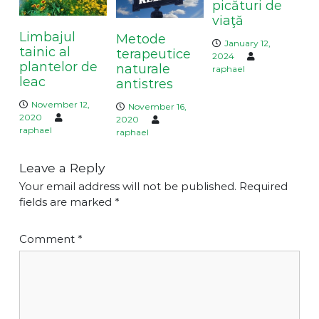
picături de
i
viaţă
o
Limbajul
Metode
n
January 12,
tainic al
terapeutice
2024
plantelor de
naturale
raphael
leac
antistres
November 12,
November 16,
2020
2020
raphael
raphael
Leave a Reply
Your email address will not be published.
Required
fields are marked
*
Comment
*