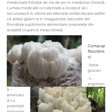
medicinală folosită de mii de ani în medicina chineză.
Lumea medicală occidentală a început să-i
recunoască în ultimii ani efectele vindecătoare astfel
că astăzi găsim și în magazinele naturiste din
România suplimente alimentare preparate din
această ciupercă miraculoasă.
Compuși
fitochimi
ci
-beta-
glucan
-L-
ergotinin
ă –
aminoaci
d cu
potențial
antioxida