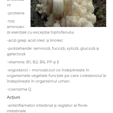
nt
-proteine
-toți
aminoaci
zii esențiali cu excepția triptofanului
-acizi grași: acid oleic și linoleic
-polizaharide:
ramnoză, fucoză, xyloză, glucoză și
galactoză
-vitamine: B1, B2, B6, PP și E
-ergosterol – monoalcool ce îndeplinește în
organismele vegetale funcțiile pe care colesterolul le
îndeplinește în organismul uman.
-coenzima Q
Acțiuni
-antiinflamator intestinal și reglator al florei
intestinale