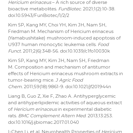
Hericium erinaceus
– A rich source of diverse
bioactive metabolites.
FunBiotec
. 2021;1(2):10-38.
doi:10.5943/FunBiotec/1/2/2
Kim SP, Kang MY, Choi YH, Kim JH, Nam SH,
Friedman M. Mechanism of Hericium erinaceus
(Yamabushitake) mushroom-induced apoptosis of
U937 human monocytic leukemia cells.
Food
Funct.
2011;2(6):348-56. doi:10.1039/c1fo10030k
Kim SP, Kang MY, Kim JH, Nam SH, Friedman
M. Composition and mechanism of antitumor
effects of Hericium erinaceus mushroom extracts in
tumor-bearing mice.
J Agric Food
Chem.
2011;59(18):9861-9. doi:10.1021/jf201944n
Liang B, Guo Z, Xie F, Zhao A. Antihyperglycemic
and antihyperlipidemic activities of aqueous extract
of
Hericium erinaceus
in experimental diabetic
rats.
BMC Complement Altern Med
. 2013;13:253.
doi:10.1016/j.ijbiomac.2017.01.040
I-Chen Li, et al. Neurohealth Properties of
Hericium