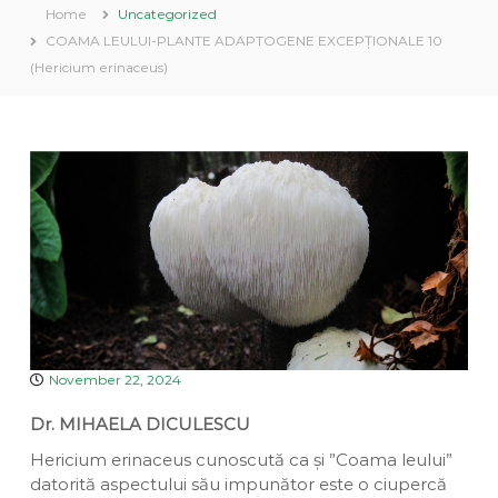
a
Home
Uncategorized
v
u
e
COAMA LEULUI-PLANTE ADAPTOGENE EXCEPȚIONALE 10
i
a
n
D
(Hericium erinaceus)
n
t
i
a
v
i
n
a
November 22, 2024
Dr. MIHAELA DICULESCU
Hericium erinaceus cunoscută ca și ”Coama leului”
datorită aspectului său impunător este o ciupercă