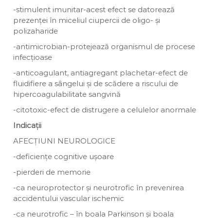
-stimulent imunitar-acest efect se datorează
prezenței în miceliul ciupercii de oligo- și
polizaharide
-antimicrobian-protejează organismul de procese
infecțioase
-anticoagulant, antiagregant plachetar-efect de
fluidifiere a sângelui și de scădere a riscului de
hipercoagulabilitate sangvină
-citotoxic-efect de distrugere a celulelor anormale
Indicații
AFECȚIUNI NEUROLOGICE
-deficiențe cognitive ușoare
-pierderi de memorie
-ca neuroprotector și neurotrofic în prevenirea
accidentului vascular ischemic
-ca neurotrofic – în boala Parkinson și boala