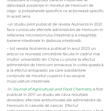
datorează prezenței în miceliul de Hericium de
oligo- și polizaharide specifice ce acționează specific
în acest sens.
-un studiu pilot publicat de revista
Nutrients
în 2021
face cunoscute efectele administrării de Hericium în
refacerea microbiomului intestinal și a integrității
barierei intestinale în disbioza intestinală.
– tot revista
Nutrients
a publicat în anul 2023 un
articol ce reunește cercetările făcute în cadrul mai
multor universități din China cu privire la afectul
administrării de Hericium erinaceus în colita spastică
și la efectul antispastic pe care substanțele
conținute de miceliul ciupercii îl au asupra
musculaturii intestinale.
-în
Journal of Agricultural and Food Chemistry
a fost
publicat în 2011 un studiu ale cărui rezultate
dovedesc efectele antitumorale ale administrării de
Hericium în cazurile de cancer. Efectul
anticancerigen al acestei ciuperci miraculoase a fost