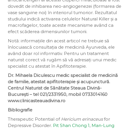
dovedit de inhibarea neo-angiogenezei (formarea de
vase sangvine noi) în interiorul tumorior. Rezultatul
studiului indică activarea celulelor Natural Killer și a
macrofagelor, toate aceste mecanisme având ca
efect scăderea dimensiunilor tumorii.
Notă: informațiile din acest articol ne trebuie să
înlocuiască consultația de medicină Ayurveda, ele
având doar rol informativ. Pentru un tratament
naturist corect vă rugăm să vă adresați unui medic
specialist cu atestat în Apifitoterapie.
Dr. Mihaela Diculescu medic specialist de medicină
de familie, atestat apifitoterapie și acupunctură.
Centrul Naturist de Sănătate Steaua Divină-
București – tel 021/2331950, mobil 0733014160
www.clinicasteauadivina.ro
Bibliografie
Therapeutic Potential of
Hericium erinaceus
for
Depressive Disorder.
Pit Shan Chong
1
,
Man-Lung