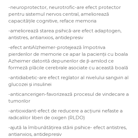
-neuroprotector, neurotrofic-are efect protector
pentru sistemul nervos central, ameliorează
capacitățile cognitive, reface memoria
-ameliorează starea psihică-are efect adaptogen,
antistres, antianxios, antidepresiv
-efect antiAlzheimer-protejează împotriva
pierderilor de memorie ce apar la pacienții cu boala
Azheimer datorită depunerilor de β-amilod ce
formeză plăcile cerebrale asociate cu această boală
-antidiabetic-are efect reglator al nivelului sangvin al
glucozei și insulinei
-anticancerigen-favorizează procesul de vindecare a
tumorilor
-antioxidant-efect de reducere a acțiunii nefaste a
radicalilor liberi de oxigen (RLDO)
-ajută la îmbunătățirea stării psihice- efect antistres,
antianxios, antidepresiv