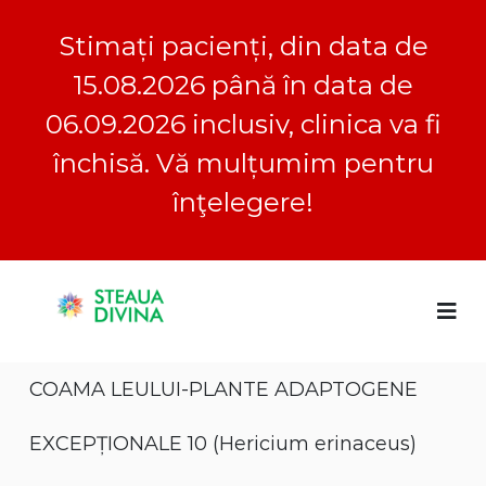
Stimați pacienți, din data de
15.08.2026 până în data de
06.09.2026 inclusiv, clinica va fi
închisă. Vă mulțumim pentru
înţelegere!
S
S
C
k
l
i
t
i
p
e
n
t
a
i
COAMA LEULUI-PLANTE ADAPTOGENE
o
c
u
a
c
a
S
o
EXCEPȚIONALE 10 (Hericium erinaceus)
D
t
n
e
i
t