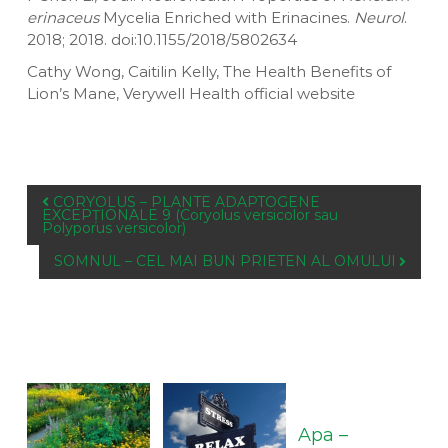
erinaceus
Mycelia Enriched with Erinacines.
Neurol
.
2018; 2018. doi:10.1155/2018/5802634
Cathy Wong, Caitilin Kelly, The Health Benefits of
Lion’s Mane, Verywell Health official website
P
CORYOLUS – PLANTE ADAPTOGENE
EXCEPȚIONALE 9 (Coryolus versicolor sau
o
Polyporus versicolor)
s
SOMNUL – CEL MAI BUN PRIETEN AL OMULUI
t
n
a
v
You May Also Like
i
g
a
t
Apa –