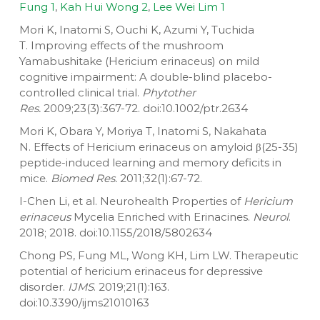
Fung
1
,
Kah Hui Wong
2
,
Lee Wei Lim
1
Mori K, Inatomi S, Ouchi K, Azumi Y, Tuchida
T. Improving effects of the mushroom
Yamabushitake (Hericium erinaceus) on mild
cognitive impairment: A double-blind placebo-
controlled clinical trial.
Phytother
Res.
2009;23(3):367-72. doi:10.1002/ptr.2634
Mori K, Obara Y, Moriya T, Inatomi S, Nakahata
N. Effects of Hericium erinaceus on amyloid β(25-35)
peptide-induced learning and memory deficits in
mice.
Biomed Res.
2011;32(1):67-72.
I-Chen Li, et al. Neurohealth Properties of
Hericium
erinaceus
Mycelia Enriched with Erinacines.
Neurol
.
2018; 2018. doi:10.1155/2018/5802634
Chong PS, Fung ML, Wong KH, Lim LW. Therapeutic
potential of hericium erinaceus for depressive
disorder.
IJMS
. 2019;21(1):163.
doi:10.3390/ijms21010163