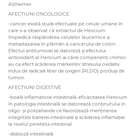
Alzheimer
AFECȚIUNI ONCOLOGICE
-cancer-există studii efectuate pe celule umane în
care s-a observat că extractul de Hericium
împiedică răspândirea celulelor leucemice și
metastazarea în plămân a cancerului de colon.
Efectul antitumoral se datoreză și efectului
antioxidant al Hericium ai cărei compenenți chimici
au ca efect scăderea markerilor stresului oxidativ
indus de radicalii liber de oxigen (RLDO) produși de
tumori.
AFECȚIUNI DIGESTIVE
-boală inflamatorie intestinală-eficacitatea Hericium
în patologia intestinală se datorează conținutului în
oligo- și polizaharide ce favorizează menținerea
integrității barierei intestinale și scăderea inflamației
la nivelul peretelui intestinal.
-disbioză intestinală